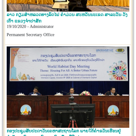
ລາວ ກຽມສຳຫລວດທາງລົດໄຟ ຄຳມ່ວນ-ສະຫວັນນະເຂດ-ສາລະວັນ-ວັງ
ເຕົ່າ ແຂວງຈຳປາສັກ
19/10/2020 - Administrator
Permanent Secretary Office
ກອງປະຊຸມສັບປະດາວັນເຄຫາສະຖານໂລກ ພາຍໃຕ້ຄຳຂວັນເຮືອນຢູ່