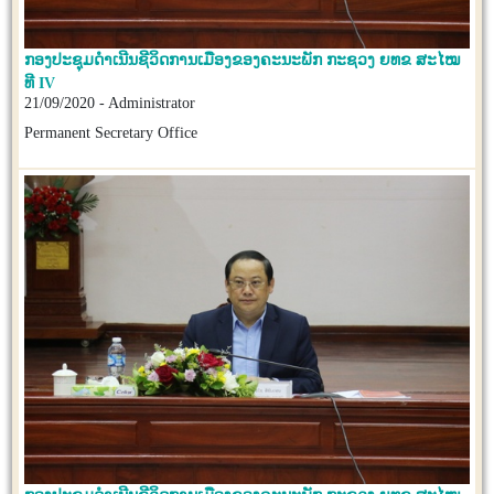
ກອງປະຊຸມດຳເນີນຊີວິດການເມືອງຂອງຄະນະພັກ ກະຊວງ ຍທຂ ສະໄໝ
ທີ IV
21/09/2020 - Administrator
Permanent Secretary Office