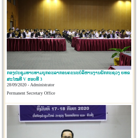
ກອງປະຊຸມທາບທາມບຸກຄະລາກອນຄະນະບໍລິຫານງານພັກກະຊວງ ຍທຂ
ສະໄໝທີ V ຮອບທີ 3
28/09/2020 - Administrator
Permanent Secretary Office