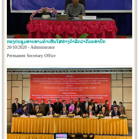
ກອງປະຊຸມທາບທາມຄຳເຫັນໃສ່ຮ່າງດຳລັດວ່າດ້ວຍທ່າບົກ
20/10/2020 - Administrator
Permanent Secretary Office