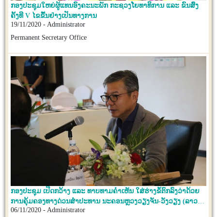
ກອງປະຊຸມໃຫຍ່ຜູ້ແທນອົງຄະນະພັກ ກະຊວງໂຍທາທິການ ແລະ ຂົນສົ່ງ
ຄັ້ງທີ V ໄຂຂື້ນຢ່າງເປັນທາງການ
19/11/2020 - Administrator
Permanent Secretary Office
ກອງປະຊຸມ ເປີດກວ້າງ ແລະ ທາບທາມຄຳເຫັນ ໃສ່ຮ່າງຂໍ້ຕົກລົງວ່າດ້ວຍ
ການຄຸ້ມຄອງທາງດ່ວນສຳປະທານ ນະຄອນຫຼວງວຽງຈັນ-ວັງວຽງ (ລາວ-
06/11/2020 - Administrator
ຈີນ)