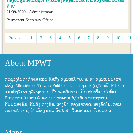
ກອງປະຊຸມດຳເນີນຊີວິດການເມືອງຂອງຄະນະພັກ ກະຊວງ ຍທຂ ສະໄໝ
ທີ IV
21/09/2020 - Administrator
Permanent Secretary Office
Previous
1
2
3
4
5
6
7
8
9
10
11
About MPWT
ກະຊວງໂຍທາທິການ ແລະ ຂົນສົ່ງ ຂຽນຫຍໍ້: “ຍ. ທ. ຂ” ຂຽນເປັນພາສາ
ຝຣັ່ງ: Ministère de Travaux Public et de Transports (ຂຽນຫຍໍ້: MTPT)
ແມ່ນກົງຈັກຂອງລັດຖະບານ, ມີພາລະບົດບາດ ເປັນເສນາທິການໃຫ້ແກ່
ລັດຖະບານ ໃນການຄຸ້ມຄອງມະຫາພາກ ກ່ຽວກັບຂະແໜງການ
ຄົມມະນາຄົມ, ຂົນສົ່ງ ທາງບົກ, ທາງນ້ຳ, ທາງອາກາດ, ທາງລົດໄຟ, ການ
ເຄຫາສະຖານ, ຜັງເມືອງ ແລະ ນ້ຳປະປາ ໃນຂອບເຂດ ທົ່ວປະເທດ.
Maps