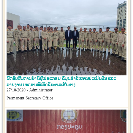
ຝຶກອົບຮົມການນຳໃຊ້ໂປຣແກຣມ ຂໍ້ມູນສຳລັບການປະເມີນຜົນ ແລະ
ລາຍງານ ເຫດການທີ່ເກີດຂຶ້ນຕາມເສັ້ນທາງ
27/10/2020 - Administrator
Permanent Secretary Office