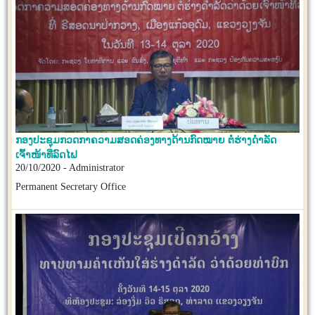
ກອງປະຊຸມກວດກາຄວາມສອດຄ່ອງທາງດ້ານກົດໝາຍ ຕໍ່ຮ່າງດຳລັດ
ເຈົ້າໜ້າທີ່ລົດໄຟ
20/10/2020 - Administrator
Permanent Secretary Office