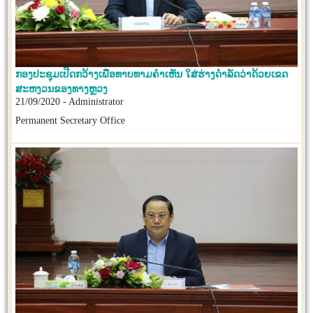
ກອງປະຊຸມເປີດກວ້າງເພື່ອທາບທາມຄໍາເຫັນ ໃສ່ຮ່າງດໍາລັດວ່າດ້ວຍເຂດ
ສະຫງວນຂອງທາງຫຼວງ
21/09/2020 - Administrator
Permanent Secretary Office