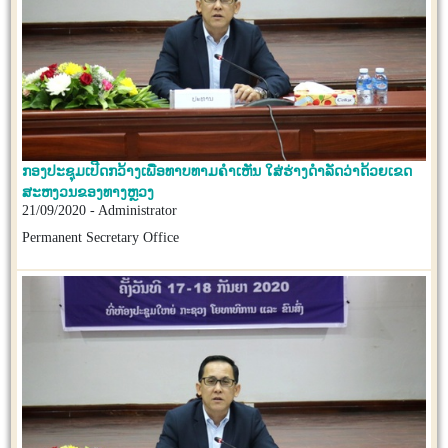
ກອງປະຊຸມເປີດກວ້າງເພື່ອທາບທາມຄໍາເຫັນ ໃສ່ຮ່າງດໍາລັດວ່າດ້ວຍເຂດ
ສະຫງວນຂອງທາງຫຼວງ
21/09/2020 - Administrator
Permanent Secretary Office