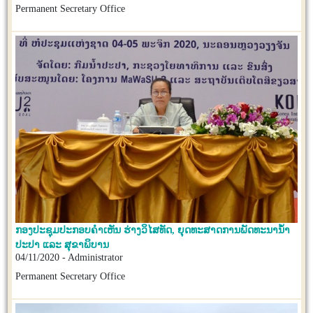
Permanent Secretary Office
ກອງປະຊຸມປະກອບຄຳເຫັນ ຮ່າງວິໄສທັດ, ຍຸດທະສາດການພັດທະນານໍ້າ
ປະປາ ແລະ ສຸຂາພິບານ
04/11/2020 - Administrator
Permanent Secretary Office