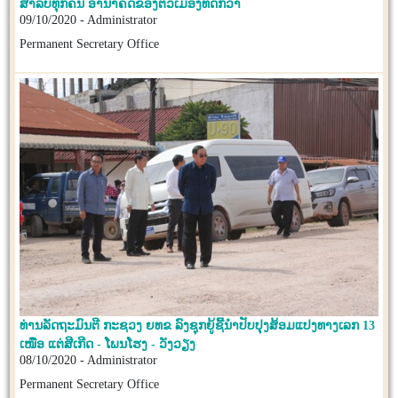
ສຳລັບທຸກຄົນ ອານາຄົດຂອງຕົວເມືອງທີ່ດີກວ່າ
09/10/2020 - Administrator
Permanent Secretary Office
ທ່ານລັດຖະມົນຕີ ກະຊວງ ຍທຂ ລົງຊຸກຍູ້ຊີ້ນຳປັບປຸງສ້ອມແປງທາງເລກ 13
ເໜືອ ແຕ່ສີເກີດ - ໂພນໂຮງ - ວັງວຽງ
08/10/2020 - Administrator
Permanent Secretary Office