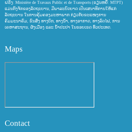
ຝຣັ່ງ: Ministère de Travaux Public et de Transports (ຂຽນຫຍໍ້: MTPT)
ແມ່ນກົງຈັກຂອງລັດຖະບານ, ມີພາລະບົດບາດ ເປັນເສນາທິການໃຫ້ແກ່
ລັດຖະບານ ໃນການຄຸ້ມຄອງມະຫາພາກ ກ່ຽວກັບຂະແໜງການ
ຄົມມະນາຄົມ, ຂົນສົ່ງ ທາງບົກ, ທາງນ້ຳ, ທາງອາກາດ, ທາງລົດໄຟ, ການ
ເຄຫາສະຖານ, ຜັງເມືອງ ແລະ ນ້ຳປະປາ ໃນຂອບເຂດ ທົ່ວປະເທດ.
Maps
Contact