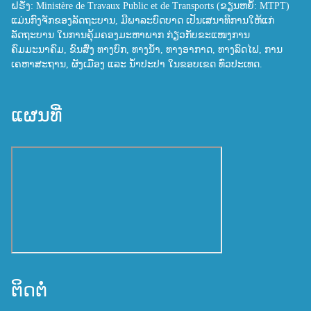
ຝຣັ່ງ: Ministère de Travaux Public et de Transports (ຂຽນຫຍໍ້: MTPT)
ແມ່ນກົງຈັກຂອງລັດຖະບານ, ມີພາລະບົດບາດ ເປັນເສນາທິການໃຫ້ແກ່
ລັດຖະບານ ໃນການຄຸ້ມຄອງມະຫາພາກ ກ່ຽວກັບຂະແໜງການ
ຄົມມະນາຄົມ, ຂົນສົ່ງ ທາງບົກ, ທາງນ້ຳ, ທາງອາກາດ, ທາງລົດໄຟ, ການ
ເຄຫາສະຖານ, ຜັງເມືອງ ແລະ ນ້ຳປະປາ ໃນຂອບເຂດ ທົ່ວປະເທດ.
ແຜນທີ່
ຕິດຕໍ່