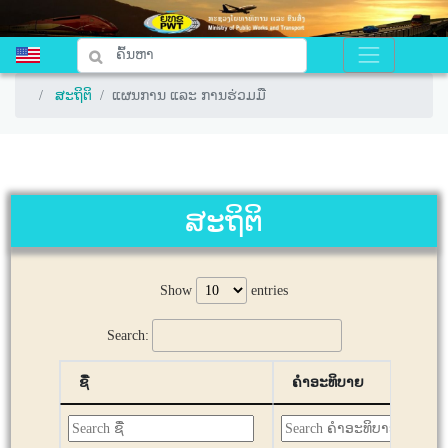
ສະຖິຕິ
ສະຖິຕິ
ແຜນການ ແລະ ການຮ່ວມມື
ແຜນການ ແລະ ການຮ່ວມມື
ສະຖິຕິ
Show
entries
Search:
ຊື່
ຄຳອະທິບາຍ