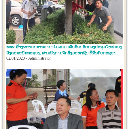
ຍທຂ ສ້າງຂະບວນການອານາໄມລວມ ເພື່ອຕ້ອນຮັບກອງປະຂຸມໃຫຍ່ຂອງ
ອົງຄະນະພັກກະຊວງ, ສາມອົງການຈັດຕັ້ງມະຫາຊົນ ທີ່ຂື້ນກັບກະຊວງ
02/01/2020 - Administrator
ແລະ ກອງປະຊຸມໃຫຍ່ຂອງບັນດາຮາກຖານພັກ ຫ້ອງການ, ກົມ, ກອງ
ແລະ ສະຖາບັນ