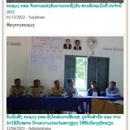
ກະຊວງ ຍທຂ ຈັດການແຂ່ງຂັນບານເຕະຊິງຂັນ ທ່ານລັດຖະມົນຕີ ປະຈໍາປີ
2022
01/12/2022 - Sayphone
ຫ້ອງການກະຊວງ
ກົມຂົນສົ່ງ ກະຊວງ ຍທຂ ລົງໂຄສະນາເຜີຍແຜ່, ປູກຈິດສໍານຶກ ແລະ ການ
ນໍາໃຊ້ກົດໝາຍ ດ້ານຄວາມປອດໄພທາງຫຼວງ ໃຫ້ກັບນ້ອງໆນັກຮຽນ
12/04/2021 - Administrator