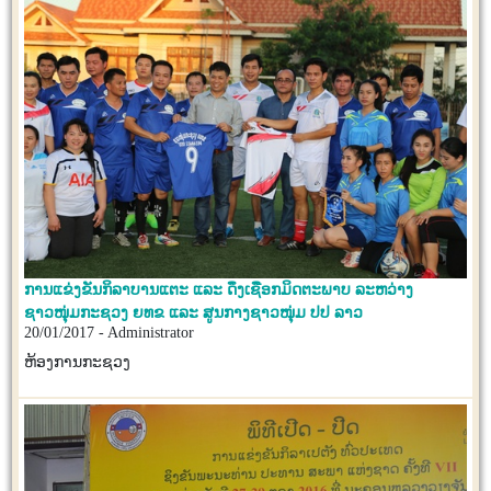
ການແຂ່ງຂັນກິລາບານແຕະ ແລະ ດຶງເຊືອກມິດຕະພາບ ລະຫວ່າງ
ຊາວໜຸ່ມກະຊວງ ຍທຂ ແລະ ສູນກາງຊາວໜຸ່ມ ປປ ລາວ
20/01/2017 - Administrator
ຫ້ອງການກະຊວງ