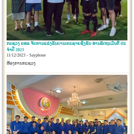
ກະຊວງ ຍທຂ ຈັດການແຂ່ງຂັນບານເຕະຊາຍຊິງຂັນ ທ່ານລັດຖະມົນຕີ ປະ
ຈໍາປີ 2023
11/12/2023 - Sayphone
ຫ້ອງການກະຊວງ