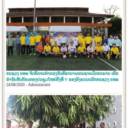
ກະຊວງ ຍທຂ ຈັດກິດຈະກຳແຂ່ງຂັນກິລາບານເຕະຊາຍມິດຕະພາບ ເພື່ອ
ຂ່ຳນັບຮັບຕ້ອນກອງປະຊຸມໃຫຍ່ຄັ້ງທີ V ຂອງອົງຄະນະພັກກະຊວງ ຍທຂ
24/08/2020 - Administrator