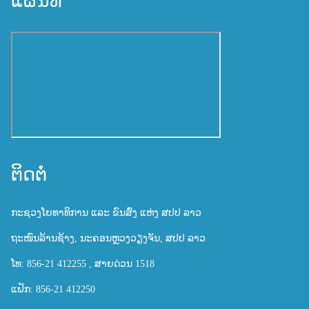
ແຜນທີ່
ຕິດຕໍ່
ກະຊວງໂຍທາທິການ ແລະ ຂົນສົ່ງ ແຫ່ງ ສປປ ລາວ
ຖະໜົນລ້ານຊ້າງ, ນະຄອນຫຼວງວຽງຈັນ, ສປປ ລາວ
ໂທ: 856-21 412255 , ສາຍດ່ວນ 1518
ແຟັກ: 856-21 412250