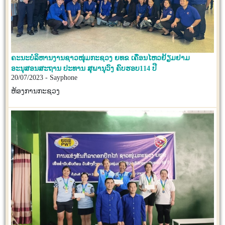
ຄະນະບໍລິຫານງານຊາວໜຸ່ມກະຊວງ ຍທຂ ເຄື່ອນໄຫວຢ້ຽມຢາມ
ອະນຸສອນສະຖານ ປະທານ ສຸພານຸວົງ ຄົບຮອບ114 ປີ
20/07/2023 - Sayphone
ຫ້ອງການກະຊວງ