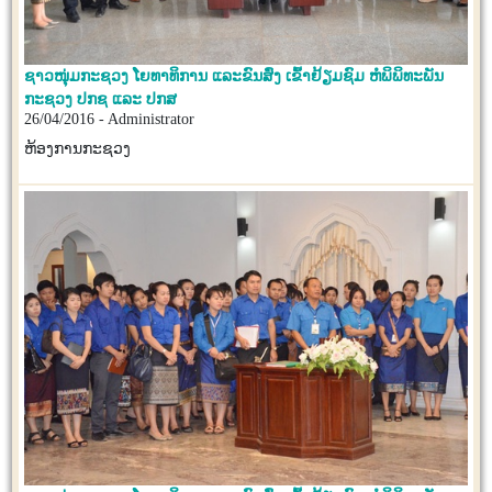
ຊາວໜຸ່ມກະຊວງ ໂຍທາທິການ ແລະຂົນສົ່ງ ເຂົ້າຢ້ຽມຊົມ ຫໍພິພິທະພັນ
ກະຊວງ ປກຊ ແລະ ປກສ
26/04/2016 - Administrator
ຫ້ອງການກະຊວງ