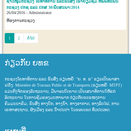
ຊາວໜຸ່ມກະຊວງ ໂຍທາທິການ ແລະຂົນສົ່ງ ເຂົ້າຢ້ຽມຊົມ ຫໍພິພິທະພັນ
ກະຊວງ ປກຊ ແລະ ປກສ 30/ພຶດສະພາ/2014
26/04/2016 - Administrator
ຫ້ອງການກະຊວງ
1
2
ຕໍ່ໄປ
ກ່ຽວກັບ ຍທຂ
ກະຊວງໂຍທາທິການ ແລະ ຂົນສົ່ງ ຂຽນຫຍໍ້: “ຍ. ທ. ຂ” ຂຽນເປັນພາສາ
ຝຣັ່ງ: Ministère de Travaux Public et de Transports (ຂຽນຫຍໍ້: MTPT)
ແມ່ນກົງຈັກຂອງລັດຖະບານ, ມີພາລະບົດບາດ ເປັນເສນາທິການໃຫ້ແກ່
ລັດຖະບານ ໃນການຄຸ້ມຄອງມະຫາພາກ ກ່ຽວກັບຂະແໜງການ
ຄົມມະນາຄົມ, ຂົນສົ່ງ ທາງບົກ, ທາງນ້ຳ, ທາງອາກາດ, ທາງລົດໄຟ, ການ
ເຄຫາສະຖານ, ຜັງເມືອງ ແລະ ນ້ຳປະປາ ໃນຂອບເຂດ ທົ່ວປະເທດ.