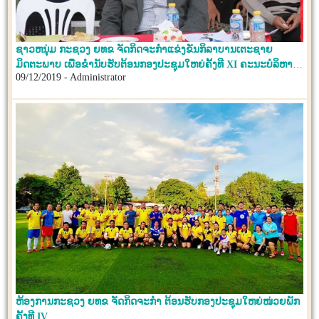
ຊາວຫນຸ່ມ ກະຊວງ ຍທຂ ຈັດກິດຈະກຳແຂ່ງຂັນກິລາບານເຕະຊາຍ
ມິດຕະພາບ ເພື່ອຂ່ຳນັບຮັບຕ້ອນກອງປະຊຸມໃຫຍ່ຄັ້ງທີ XI ຄະນະບໍລິຫານ
09/12/2019 - Administrator
ງານຊາວຫນຸ່ມ ກະຊວງ ຍທຂ
ຫ້ອງການກະຊວງ ຍທຂ ຈັດກິດຈະກຳ ຕ້ອນຮັບກອງປະຊຸມໃຫຍ່ໜ່ວຍພັກ
ຄັ້ງທີ IV