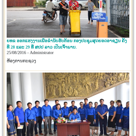
ຍທຂ ອອກແຮງງານເພື່ອຂໍ່ານັບຮັບຕ້ອນ ກອງປະຊຸມສຸດຍອດອາຊຽນ ຄັ້ງ
ທີ 28 ແລະ 29 ທີ່ ສປປ ລາວ ເປັນເຈົ້າພາບ.
25/08/2016 - Administrator
ຫ້ອງການກະຊວງ