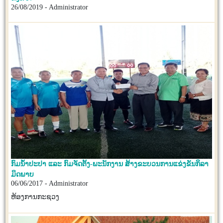
26/08/2019 - Administrator
ກົມນ້ຳປະປາ ແລະ ກົມຈັດຕັ້ງ-ພະນັກງານ ສ້າງຂະບວນການແຂ່ງຂັນກິລາ
ມິດພາບ
06/06/2017 - Administrator
ຫ້ອງການກະຊວງ