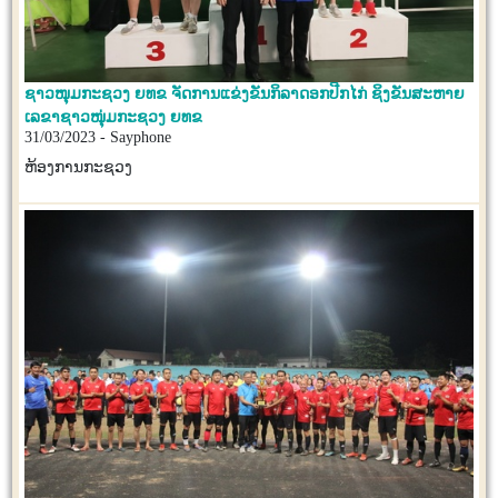
ຊາວໜຸມກະຊວງ ຍທຂ ຈັດການແຂ່ງຂັນກິລາດອກປີກໄກ່ ຊິງຂັນສະຫາຍ
ເລຂາຊາວໜຸ່ມກະຊວງ ຍທຂ
31/03/2023 - Sayphone
ຫ້ອງການກະຊວງ