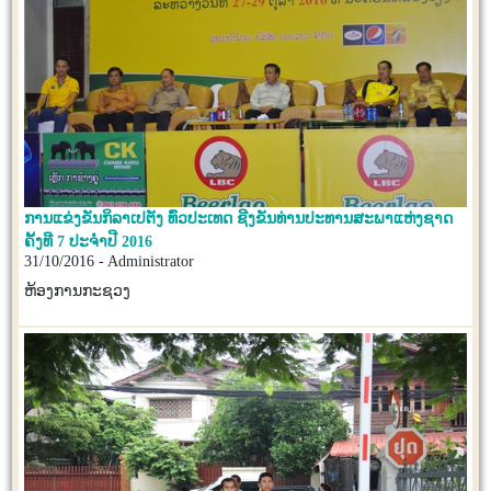
ການແຂ່ງຂັນກິລາເປຕັງ ທົ່ວປະເທດ ຊີງຂັນທ່ານປະທານສະພາແຫ່ງຊາດ
ຄັ້ງທີ 7 ປະຈຳປີ 2016
31/10/2016 - Administrator
ຫ້ອງການກະຊວງ