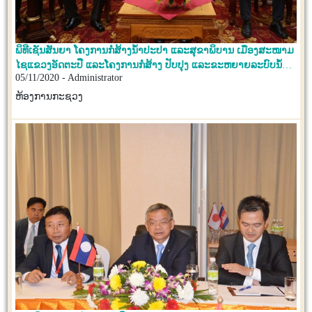
ພິທີເຊັນສັນຍາ ໂຄງການກໍ່ສ້າງນໍ້າປະປາ ແລະສຸຂາພິບານ ເມືອງສະໜາມ
ໄຊແຂວງອັດຕະປື ແລະໂຄງການກໍ່ສ້າງ ປັບປຸງ ແລະຂະຫຍາຍລະບົບນໍ້າ
05/11/2020 - Administrator
ປະປາ ເຂດເຊໂນ ເມືອງອຸທຸມພອນ ແຂວງ ສະຫວັນນະເຂດ
ຫ້ອງການກະຊວງ