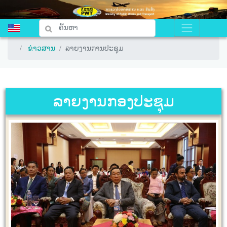
ຂ່າວສານ
ຂ່າວສານ
ລາຍງານການປະຊຸມ
ລາຍງານການປະຊຸມ
ລາຍງານກອງປະຊຸມ