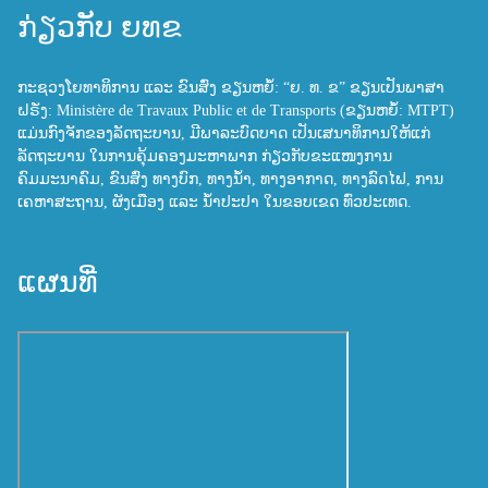
ກ່ຽວກັບ ຍທຂ
ກະຊວງໂຍທາທິການ ແລະ ຂົນສົ່ງ ຂຽນຫຍໍ້: “ຍ. ທ. ຂ” ຂຽນເປັນພາສາ
ຝຣັ່ງ: Ministère de Travaux Public et de Transports (ຂຽນຫຍໍ້: MTPT)
ແມ່ນກົງຈັກຂອງລັດຖະບານ, ມີພາລະບົດບາດ ເປັນເສນາທິການໃຫ້ແກ່
ລັດຖະບານ ໃນການຄຸ້ມຄອງມະຫາພາກ ກ່ຽວກັບຂະແໜງການ
ຄົມມະນາຄົມ, ຂົນສົ່ງ ທາງບົກ, ທາງນ້ຳ, ທາງອາກາດ, ທາງລົດໄຟ, ການ
ເຄຫາສະຖານ, ຜັງເມືອງ ແລະ ນ້ຳປະປາ ໃນຂອບເຂດ ທົ່ວປະເທດ.
ແຜນທີ່