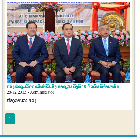
ກອງປະຊຸມລັດຖະມົນຕີຂົນສົ່ງ ອາຊຽນ ຄັ້ງທີ່ 19 ຈັດຂື້ນ ທີ່ຈຳປາສັກ
28/12/2013 - Administrator
ຫ້ອງການກະຊວງ
1