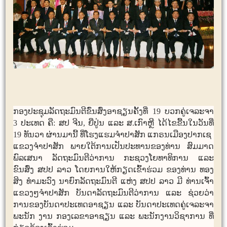
ກອງ​ປະຊຸມ​ລັດຖະມົນຕີ​ຂົ່ນສົ່ງ​ອາ​ຊຽນຄັ້ງ​ທີ່ 19 ບວກ​ຄູ່​ເຈລະຈາ
3 ປະ​ເທດ ຄື: ສປ ຈີນ, ຍີ່​ປູ່​ນ ​ແລະ ສ.​ເກົາຫຼີ ​ໄດ້​ໄຂ​ຂື້ນ​ໃນ​ວັນ​ທີ່
19 ທັນວາ ​ຜ່ານ​ມາ​ນີ້ ທີ່​ໂຮງ​ແຮມ​ຈຳປາ​ສັກ ​ແກຣນ​ເມືອງ​ປາກ​ເຊ ​
ແຂວງ​ຈຳປາ​ສັກ ພາຍ​ໃຕ້​ການ​ເປັນ​ປະທານ​ຂອງ​ທ່ານ ສົມ​ມາດ
ພົລ​ເສນາ ລັດຖະມົນຕີ​ວ່າການ ກະຊວງ​ໂຍທາ​ທິການ ​ແລະ
ຂົນສົ່ງ ສປປ ລາວ ​​ໂດຍ​ການ​ໃຫ້​ກຽດ​ເຂົ້າ​ຮ່ວມ ຂອງ​ທ່ານ ທອງ​
ສິງ ທຳ​ມະ​ວົງ ນາຍົກລັດຖະມົນຕີ ​ແຫ່ງ ສປປ ລາວ ມີ ທ່ານເຈົ້າ​
ແຂວງໆ​ຈຳປາ​ສັກ ບັນດາ​ລັດຖະມົນຕີ​ວ່າການ ​ແລະ ຊ່ວຍ​ວ່າ
ການ​ຂອງ​ບັນດາ​ປະ​ເທດອາ​ຊຽນ ​ແລະ​ ​ບັນດາປະ​ເທດ​ຄູ່​ເຈລະຈາ
ພະນັກ ງານ ​ກອງ​ເລຂາ​ອາ​ຊຽນ ​ແລະ ພະນັກງານ​ວິຊາ​ການ ທີ່