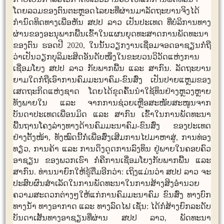
ໂດຍ​ລວມຂອງ​ຕົນ​ຕະຫຼອດ​ໄລຍະ​ທີ່​ຜ່ານ​ມາ​ລັດຖະບານ​ຈິງ​ໄດ້​
ກຳນົດ​ທິດ​ທາງ​ເພື່ອ​ຫັນ ສປປ ລາວ ​ເປັນ​ປະ​ເທດ​ ທີ່​ບໍລິ​ການ​ທາງ​
ຜ່ານ​ຂອງ​ອະນຸ​ພາກ​ພື້ນ​ເຂົ້າ​ໃນ​ແຜນ​ຍຸດ​ທະ​ສາດ​ການ​ພັດທະນາ​
ຂອງ​ຕົນ​ ຮອດ​ປີ 2020​, ໃນ​ນັ້ນວຽກງານ​ເຊື່ອມ​ຈອດ​ອາຊຽນກໍ່ຖື​
ວ່າ​ເປັນວຽກບຸລິ​ມະສິດ​ອັນ​ດັບໜຶ່ງ​ໃນ​ຂະ​ບວນວິວັດ​ແຫ່ງ​ການ​
ເຊື່ອມ​ໂຍງ ສປປ ລາວ ກັບ​ພາກ​ພື້ນ ​ແລະ ​ສາກົນ​. ລັດຖະບານ​
ຍາມ​ໃດກໍ່ຖື​ເອົາ​ການ​ຄົມມະນາຄົມ​-ຂົນ​ສົ່ງ ​ເປັນ​ປາຍ​ແຫຼມຂອງ​
ເສດຖະກິດ​ແຫ່ງ​ຊາດ ​ໂດຍ​ໄດ້​ຂຸດ​ຄົ້ນນຳ​​ໃຊ້ທຶນຢ່າງ​ຫຼວງຫຼາຍ
ທັງ​ພາຍ​ໃນ ​ແລະ ຈາກ​ການ​ຊ່ວຍ​ເຫຼືອສະໜັບສະໜູນຈາກ​
ບັນດາ​ປະ​ເທດ​ເພື່ອນ​ມິດ ​ແລະ ສາກົນ ​ເຂົ້າ​ໃນ​ການ​ພັດທະນາ​
ພື້ນຖານ​ໂຄງ​ລ່າງ​ທາງ​ດ້ານ​ຄົມມະ​ນາ​ຄົມ​-ຂົນ​ສົ່ງ​ ຂອງ​ປະ​ເທດ​
ຢ່າງ​ຕັ້ງໜ້າ, ທັງໝົດນີ້​ກໍ່​ເພື່ອ​ສົ່ງ​ເສີມ​ການ​ໄປມາຫາສູ່, ການທ່ອງ
ທຽ່ວ, ການ​ຄ້າ​ ແລະ​ ການ​ດຶງ​ດູດ​ການ​ລົງທຶນ ​ຢູ່ພາຍ​ໃນ​ຄອບຄົວ​
ອາຊຽນ ຂອງ​ພວກ​ເຮົາ​ ກໍ່ຄືການ​ເຊື່ອມ​ໂຍງ​ກັບ​ພາກ​ພື້ນ ​ແລະ​
ສາກົນ. ທ່ານ​ນາຍົກ​ໃຫ້​ຮູ້​ຕື່ມ​ອີກ​ວ່າ: ​ເຖິງ​ແມ່ນ​ວ່າ​ ສປປ ລາວ ຈະ​
ປະສົບ​ຜົນສຳ​ເລັດ​ໃນ​ການ​ພັດທະນາ​ໃນ​ການ​ສ້າງ​ສິງ​ອຳນວຍ​
ຄວາມ​ສະດວກ​ຕ່າງໆ​ໃຫ້​ແກ່​ການ​ຄົມມະນາຄົມ​ ຂົນ​ສົ່ງ​ ທາງບົກ​
ທາງນ້ຳ ທາງ​ອາກາດ​ ແລະ​ ທາງ​ລົດໄຟ​ ເຊັ່ນ:​ ໄດ້​ກໍ່ສ້າງ​ຍົກ​ລະດັບ​
ບັນດາ​ເສັ້ນທາງ​ອາຊຽນທີ່​ຜ່ານ ສປປ ລາວ, ພັດທະນາ​