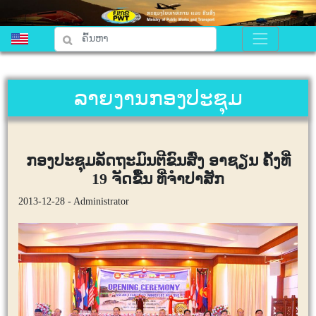
ລາຍງານກອງປະຊຸມ
ກອງປະຊຸມລັດຖະມົນຕີຂົນສົ່ງ ອາຊຽນ ຄັ້ງທີ່
19 ຈັດຂື້ນ ທີ່ຈຳປາສັກ
2013-12-28 - Administrator