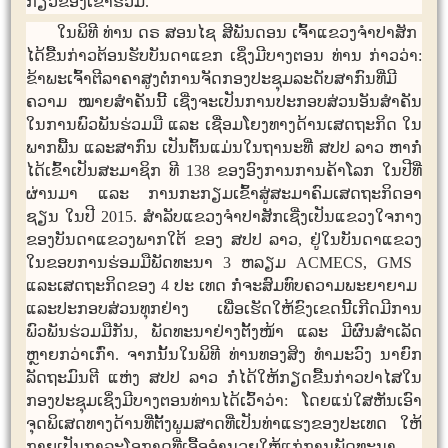
ກ່ຽວຂ້ອງ​ເຂົ້າ​ຮ່ວມ.
​ໃນ​ພິທີ ທ່ານ ດຣ ສອນ​ໄຊ ສີ​ພັນ​ດອນ ​ເຈົ້າ​ແຂ​ວງຈຳປາ​ສັກ ​
ໄດ້​ຂື້ນ​ກ່າວ​ຕ້ອນຮັບ​ບັນດາ​ແຂກ ​ເຊິ່ງ​ມີ​ບາງ​ຕອນ ທ່ານ ກ່າວ​ວ່າ:
ຂ້າພະ​ເຈົ້າ​ຕີ​ລາຄາ​ສູງ​ຕໍ່​ການ​ຈັດ​ກອງ​ປະ​ຊຸ​ມລະດັບສາກົນ​ທີ່​ມີ
ຄວາມ​ ໝາຍ​ສຳຄັນ​ນີ້ ​ເຊີ່ງ​ຈະ​ເປັນ​ການ​ປະກອບສ່ວນ​ອັນ​ສຳຄັນ​
ໃນ​ການ​ພົວພັນ​ຮ່ວມ​ມື ​ແລະ ​ເຊື່ອມ​ໂຍງ​ທາງ​ດ້ານ​ເສດຖະກິດ ​ໃນ​
ພາກ​ພື້ນ ​ແລະ​ສາກົນ ​ເປັນ​ຕົ້ນ​ແມ່ນ​ໃນ​ຖານະ​ທີ່ ສປປ ລາວ ຫາ​ກໍ່​
ໄດ້​ເຂົ້າ​ເປັນ​ສະມາຊິກ ທີ 138 ຂອງ​ອົງການ​ການ​ຄ້າ​ໂລກ ​ໃນ​ປີ​ທີ່​
ຜ່ານ​ມາ ​ແລະ ການ​ກະກຽມ​ເຂົ້າ​ສູ່​ສະມາຄົມ​ເສດຖະກິດ​ອາ​
ຊຽນ ​ໃນ​ປີ 2015. ສຳລັບ​ແຂວງ​ຈຳປາ​ສັກ​ເຊີ່ງ​ເປັນ​ແຂວງ​ໃຈກາງ​
ຂອງ​ບັນດາ​ແຂວງ​ພາກ​ໃຕ້​ ຂອງ ສປປ ລາວ, ຢູ່​ໃນ​ບັນດາ​ແຂວງ​
ໃນ​ຂອບ​ການ​ຮ່ອມ​ມື​ພັດທະນາ 3 ຫລຽມ ACMECS, GMS ​
ແລະ​ເສດຖະກິດ​ຂອງ​ 4 ປ​ະ ເທດ ກໍ່ຈະສົມທົບຄວາ​ມພະຍາຍາມ ​
ແລະ​ປະກອບສ່ວນ​ທຸກ​ຢ່າງ​ ເພື່ອ​ເຮັດ​ໃຫ້​ຂົງ​ເຂດ​ນີ້​ເກີດ​ມີ​ການ​
ພົວພັນ​ຮ່ວມ​ມື​ກັນ​, ພັດທະນາ​ຢ່າງ​ຕັ້ງໜ້າ ​ແລະ ​ມີ​ຜົນສຳ​ເລັດ​
ຫຼາຍກວ່າ​ເກົ່າ. ຈາກ​ນັ້ນ​ໃນ​ພິທີ ທ່ານ​ທອງ​ສິງ ທຳ​ມະ​ວົງ ນາຍົກ​
ລັດ​ຖະ​ມົນຕີ ​ແຫ່ງ ສປປ ລາວ ກໍ່​ໄດ້​ໃຫ້ກຽດຂື້ນ​ກ່າວ​ປາ​​ໄສ​ໃນ​
ກອງ​ປະ​ຊຸມ​ເຊິ່ງມີ​ບາງ​ຕອນ​ທ່ານ​ໄດ້​ເວົ້າ​ວ່າ:​ ໂດຍ​ແນ່​ໃສ​ຫັນ​ເອົາ​
ຈຸດ​ພິ​ເສດທາງ​ດ້ານ​ທີ່ຕັ້ງພູມ​ສາດທີ່​ເປັນ​ທ່າ​ແຮງ​ຂອງ​ປະ​ເທດ ​ໃຫ້​
ກາຍ​ເປັນ​ກາລະ​ໂອກາດ​ທີ່​ເອື້ອອຳນວຍ​ໃຫ້​ແກ່​ການ​ພັດທະນາ​