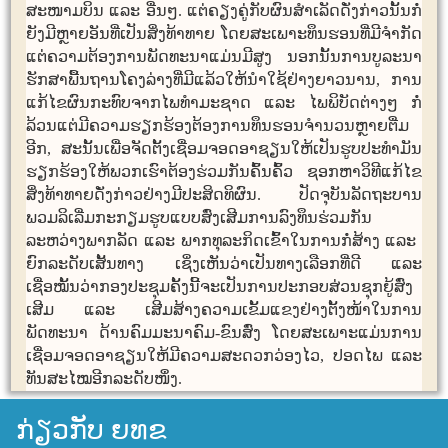
ສະໜາມບິນ​ ແລະ ອື່ນໆ. ​ແຕ່​ຄຽງຄູ່​ກັບ​ຜົນສຳ​ເລັດ​ດັ່ງກ່າວ​ນັ້ນ​ກໍ່
ຍັງ​ມີຫຼາຍອັນ​ທີ່​ເປັນ​ສິ່ງ​ທ້າ​ທາຍ ​ໂດຍ​ສະ​ເພາະ​ທຶນຮອນ​ທີ່​ມີ​ຈຳກັດ
​ແຕ່​ຄວາມ​ຕ້ອງການ​ພັດທະນາ​ແມ່ນ​ມີ​ສູງ ນອກ​ນັ້ນ​ການ​ບູລະ​ນາ​
ຮັກສາ​ພື້ນຖານ​ໂຄງ​ລ່າງ​ທີ່​ມີ​ແລ້ວ​ໃຫ້​ນຳ​​ໃຊ້​ຢ່າງ​ຍາວ​ນານ​, ການ​
ແກ້​ໄຂ​ຜົນ​ກະທົບ​ຈາກ​ໄພ​ທຳ​ມະ​ຊາດ​ ແລະ​ ໄພພິບັດ​ຕ່າງໆ ກໍ່
ລ້ວນ​ແຕ່​ມີ​ຄວາມ​ຮຽກຮ້ອງ​ຕ້ອງການ​ທຶນຮອນ​ຈຳນວນ​ຫຼາຍຕື່ມ​
ອີກ, ສະນັ້ນ​ເພື່ອ​ຈັດຕັ້ງ​ເຊື່ອມ​ຈອດ​ອາຊຽນ​ໃຫ້​ເປັນ​ຮູບ​ປະ​ທຳ​ມັນ​
ຮຽກຮ້ອງ​ໃຫ້​ພວກ​ເຮົາ​ຕ້ອງຮ່ວມ​ກັນ​ຄົ້ນຄົ້ວ ຊອກ​ຫາ​ວິທີ​ແກ້​ໄຂ​
ສິ່ງ​ທ້າ​ທາຍ​ດັ່ງກ່າວ​ຢ່າງ​ມີ​ປະສິດທິ​ຜົນ. ​ປັດ​ຈຸບັນ​ລັດຖະບານ​
ພວມ​ລິ​ເລີ່​ມກະກຽມຮູບ​ແບບ​ສົ່ງ​ເສີມ​ການ​ລົງ​ທຶນ​ຮ່ວມ​ກັນ​
ລະຫວ່າງ​ພາກ​ລັດ ​ແລະ ພາກ​ທຸລະ​ກິດ​ເຂົ້າ​ໃນ​ການກໍ່ສ້າງ ​ແລະ ​
ຍົກ​ລະດັບ​ເສັ້ນທາງ ​ເຊິ່ງ​ເຫັນ​ວ່າ​ເປັນ​ທາງ​ເລືອກ​ທີ່​ດີ​ ແລະ​
ເຊື່ອໝັ້ນວ່າ​ກອງ​ປະຊຸມ​ຄັ້ງນີ້​ຈະ​ເປັນ​ການ​ປະກອບສ່ວນ​ຊຸກຍູ້​ສົ່ງ​
ເສີມ ​ແລະ ​ເສີມ​ສ້າງ​ຄວາມ​ເຂັ້ມ​ແຂງ​ຢ່າງ​ຕັ້ງໜ້າ​ໃນ​ການ​
ພັດທະນາ​ ດ້ານ​ຄົມມະນາຄົມ​-ຂົນ​ສົ່ງ ​ໂດຍ​ສະ​ເພາະ​ແມ່ນ​ການ​
ເຊື່ອມ​ຈອດ​ອາຊຽນ​ໃຫ້​ມີ​ຄວາມ​ສະດວກ​ວ່ອງ​ໄວ​, ປອດ​ໄພ ແລະ​
ທັນ​ສະ​ໄໝອີກ​ລະດັບໜຶ່ງ.
ກ່ຽວກັບ ຍທຂ