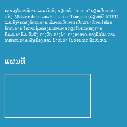
ກະຊວງໂຍທາທິການ ແລະ ຂົນສົ່ງ ຂຽນຫຍໍ້: “ຍ. ທ. ຂ” ຂຽນເປັນພາສາ
ຝຣັ່ງ: Ministère de Travaux Public et de Transports (ຂຽນຫຍໍ້: MTPT)
ແມ່ນກົງຈັກຂອງລັດຖະບານ, ມີພາລະບົດບາດ ເປັນເສນາທິການໃຫ້ແກ່
ລັດຖະບານ ໃນການຄຸ້ມຄອງມະຫາພາກ ກ່ຽວກັບຂະແໜງການ
ຄົມມະນາຄົມ, ຂົນສົ່ງ ທາງບົກ, ທາງນ້ຳ, ທາງອາກາດ, ທາງລົດໄຟ, ການ
ເຄຫາສະຖານ, ຜັງເມືອງ ແລະ ນ້ຳປະປາ ໃນຂອບເຂດ ທົ່ວປະເທດ.
ແຜນທີ່