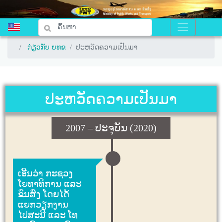
ກ່ຽວກັບ ຍທຂ
ກ່ຽວກັບ ຍທຂ
ປະຫວັດຄວາມເປັນມາ
ປະຫວັດຄວາມເປັນມາ
ປະຫວັດຄວາມເປັນມາ
2007 – ປະຈຸບັນ (2020)
ເອີ້ນວ່າ ກະຊວງ
ໂຍທາທິການ ແລະ
ຂົນສົ່ງ ໂດຍໄດ້
ແຍກວຽກງານ
ໄປສະນີ ແລະ ໂທ