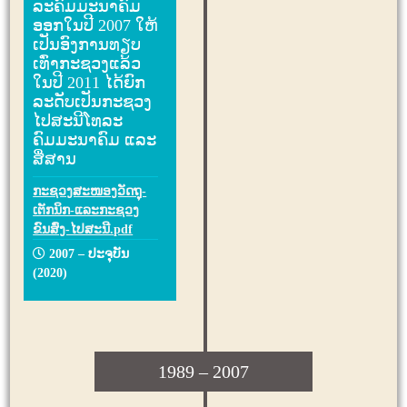
ລະຄົມມະນາຄົມ
ອອກໃນປີ 2007 ໃຫ້
ເປັນອົງການທຽບ
ເທົ່າກະຊວງແລ້ວ
ໃນປີ 2011 ໄດ້ຍົກ
ລະດັບເປັນກະຊວງ
ໄປສະນີໂທລະ
ຄົມມະນາຄົມ ແລະ
ສື່ສານ
ກະຊວງສະໜອງວັດຖຸ-
ເຕັກນິກ-ແລະກະຊວງ
ຂົນສົ່ງ-ໄປສະນີ.pdf
2007 – ປະຈຸບັນ
(2020)
1989 – 2007