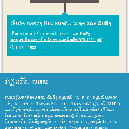
ເອີ້ນວ່າ ກະຊວງ​ ຄົມມະນາຄົມ ​ໂຍທາ ​ແລະ ​ຂົນ​ສົ່ງ
ເອີ້ນວ່າ ກະຊວງ​ ຄົມມະນາຄົມ ​ໂຍທາ ​ແລະ ​ຂົນ​ສົ່ງ
ກະຊວງ-ຄົມມະນາຄົມ-ໂຍທາ-ແລະຂົນສົ່ງ1975-1982.pdf
1975 – 1982
ກ່ຽວກັບ ຍທຂ
ກະຊວງໂຍທາທິການ ແລະ ຂົນສົ່ງ ຂຽນຫຍໍ້: “ຍ. ທ. ຂ” ຂຽນເປັນພາສາ
ຝຣັ່ງ: Ministère de Travaux Public et de Transports (ຂຽນຫຍໍ້: MTPT)
ແມ່ນກົງຈັກຂອງລັດຖະບານ, ມີພາລະບົດບາດ ເປັນເສນາທິການໃຫ້ແກ່
ລັດຖະບານ ໃນການຄຸ້ມຄອງມະຫາພາກ ກ່ຽວກັບຂະແໜງການ
ຄົມມະນາຄົມ, ຂົນສົ່ງ ທາງບົກ, ທາງນ້ຳ, ທາງອາກາດ, ທາງລົດໄຟ, ການ
ເຄຫາສະຖານ, ຜັງເມືອງ ແລະ ນ້ຳປະປາ ໃນຂອບເຂດ ທົ່ວປະເທດ.