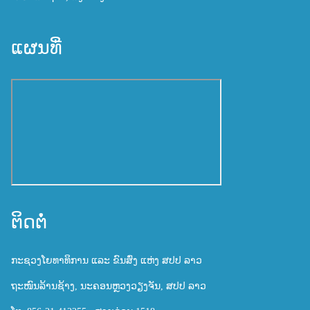
ແຜນທີ່
ຕິດຕໍ່
ກະຊວງໂຍທາທິການ ແລະ ຂົນສົ່ງ ແຫ່ງ ສປປ ລາວ
ຖະໜົນລ້ານຊ້າງ, ນະຄອນຫຼວງວຽງຈັນ, ສປປ ລາວ