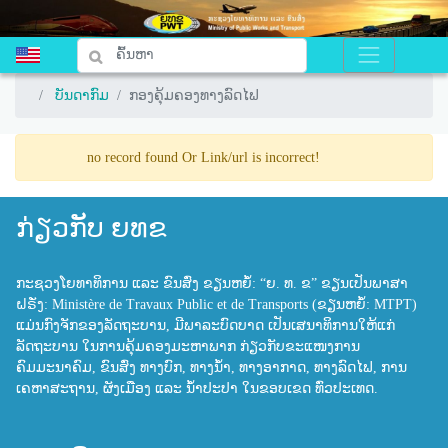
ບັນດາກົມ
ບັນດາກົມ
ກອງຄຸ້ມຄອງທາງລົດໄຟ
ກອງຄຸ້ມຄອງທາງລົດໄຟ
no record found Or Link/url is incorrect!
ກ່ຽວກັບ ຍທຂ
ກະຊວງໂຍທາທິການ ແລະ ຂົນສົ່ງ ຂຽນຫຍໍ້: “ຍ. ທ. ຂ” ຂຽນເປັນພາສາ
ຝຣັ່ງ: Ministère de Travaux Public et de Transports (ຂຽນຫຍໍ້: MTPT)
ແມ່ນກົງຈັກຂອງລັດຖະບານ, ມີພາລະບົດບາດ ເປັນເສນາທິການໃຫ້ແກ່
ລັດຖະບານ ໃນການຄຸ້ມຄອງມະຫາພາກ ກ່ຽວກັບຂະແໜງການ
ຄົມມະນາຄົມ, ຂົນສົ່ງ ທາງບົກ, ທາງນ້ຳ, ທາງອາກາດ, ທາງລົດໄຟ, ການ
ເຄຫາສະຖານ, ຜັງເມືອງ ແລະ ນ້ຳປະປາ ໃນຂອບເຂດ ທົ່ວປະເທດ.