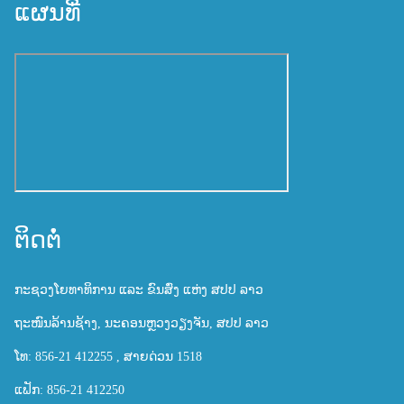
ແຜນທີ່
ຕິດຕໍ່
ກະຊວງໂຍທາທິການ ແລະ ຂົນສົ່ງ ແຫ່ງ ສປປ ລາວ
ຖະໜົນລ້ານຊ້າງ, ນະຄອນຫຼວງວຽງຈັນ, ສປປ ລາວ
ໂທ: 856-21 412255 , ສາຍດ່ວນ 1518
ແຟັກ: 856-21 412250