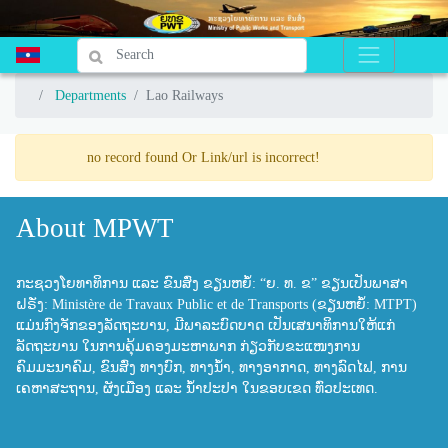
Departments
Departments
Lao Railways
Lao Railways
no record found Or Link/url is incorrect!
About MPWT
ກະຊວງໂຍທາທິການ ແລະ ຂົນສົ່ງ ຂຽນຫຍໍ້: “ຍ. ທ. ຂ” ຂຽນເປັນພາສາ
ຝຣັ່ງ: Ministère de Travaux Public et de Transports (ຂຽນຫຍໍ້: MTPT)
ແມ່ນກົງຈັກຂອງລັດຖະບານ, ມີພາລະບົດບາດ ເປັນເສນາທິການໃຫ້ແກ່
ລັດຖະບານ ໃນການຄຸ້ມຄອງມະຫາພາກ ກ່ຽວກັບຂະແໜງການ
ຄົມມະນາຄົມ, ຂົນສົ່ງ ທາງບົກ, ທາງນ້ຳ, ທາງອາກາດ, ທາງລົດໄຟ, ການ
ເຄຫາສະຖານ, ຜັງເມືອງ ແລະ ນ້ຳປະປາ ໃນຂອບເຂດ ທົ່ວປະເທດ.