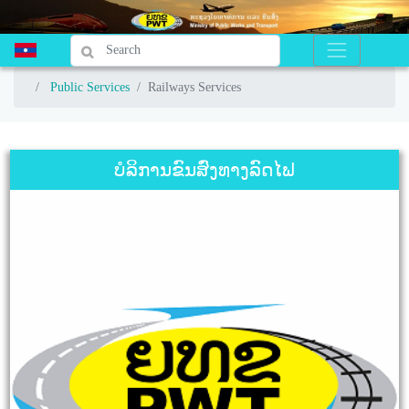
Public Services
Public Services
Railways Services
Railways Services
ບໍລິການຂົນສົ່ງທາງລົດໄຟ