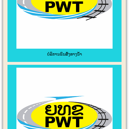
ບໍລິການຂົນສົ່ງທາງນໍ້າ