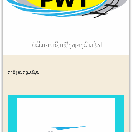
ບໍລິການຂົນສົ່ງທາງລົດໄຟ
ກຳລັງກະກຽມຂໍ້ມູນ