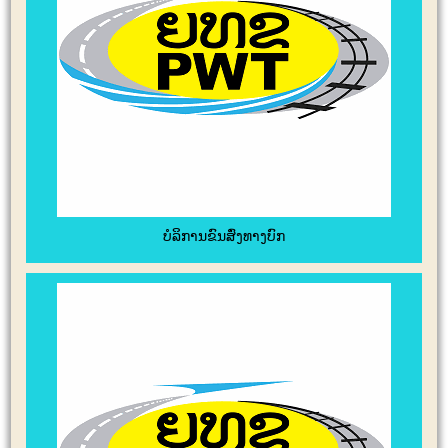
ບໍລິການຂົນສົ່ງທາງບົກ