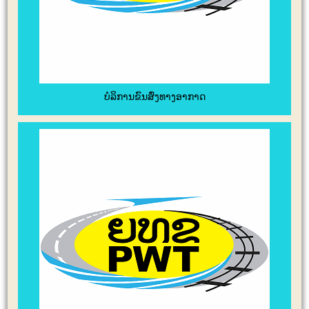
ບໍລິການຂົນສົ່ງທາງອາກາດ