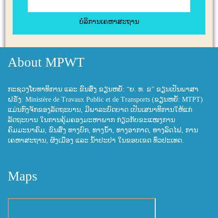
ບໍລິການເຄຫາສະຖານ
About MPWT
ກະຊວງໂຍທາທິການ ແລະ ຂົນສົ່ງ ຂຽນຫຍໍ້: “ຍ. ທ. ຂ” ຂຽນເປັນພາສາ
ຝຣັ່ງ: Ministère de Travaux Public et de Transports (ຂຽນຫຍໍ້: MTPT)
ແມ່ນກົງຈັກຂອງລັດຖະບານ, ມີພາລະບົດບາດ ເປັນເສນາທິການໃຫ້ແກ່
ລັດຖະບານ ໃນການຄຸ້ມຄອງມະຫາພາກ ກ່ຽວກັບຂະແໜງການ
ຄົມມະນາຄົມ, ຂົນສົ່ງ ທາງບົກ, ທາງນ້ຳ, ທາງອາກາດ, ທາງລົດໄຟ, ການ
ເຄຫາສະຖານ, ຜັງເມືອງ ແລະ ນ້ຳປະປາ ໃນຂອບເຂດ ທົ່ວປະເທດ.
Maps