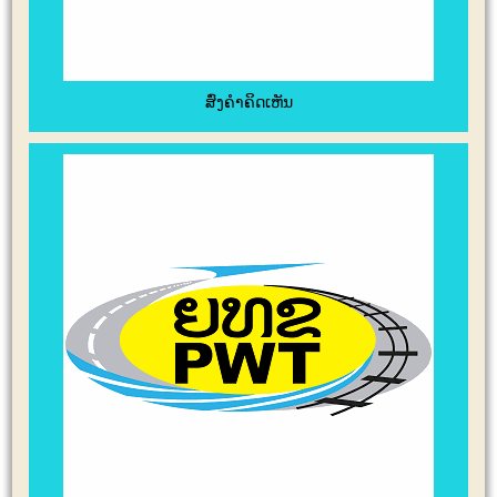
ສົ່ງຄໍາຄິດເຫັນ