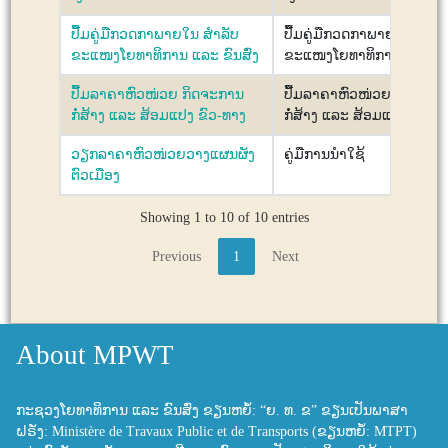
ປື້ມຄູ່ມືກວດກາພາຍໃນ ສຳລັບ
ປື້ມຄູ່ມືກວດກາພາຍໃນ ສຳລັ
ຂະແໜງໂຍທາທິການ ແລະ ຂົນສົ່ງ
ຂະແໜງໂຍທາທິການ ແລະ ຂົນ
ປື້ມລາຄາຫົວໜ່ວຍ ກິດຈະການ
ປື້ມລາຄາຫົວໜ່ວຍ ກິດຈະກ
ກໍ່ສ້າງ ແລະ ສ້ອມແປງ ຂົວ-ທາງ
ກໍ່ສ້າງ ແລະ ສ້ອມແປງ ຂົວ-ທ
ວຽກລາຄາຫົວໜ່ວຍວາງແຜນຜັງ
ຄູ່ມືການນຳໃຊ້
ຕົວເມືອງ
Showing 1 to 10 of 10 entries
Previous
1
Next
About MPWT
ກະຊວງໂຍທາທິການ ແລະ ຂົນສົ່ງ ຂຽນຫຍໍ້: “ຍ. ທ. ຂ” ຂຽນເປັນພາສາ
ຝຣັ່ງ: Ministère de Travaux Public et de Transports (ຂຽນຫຍໍ້: MTPT)