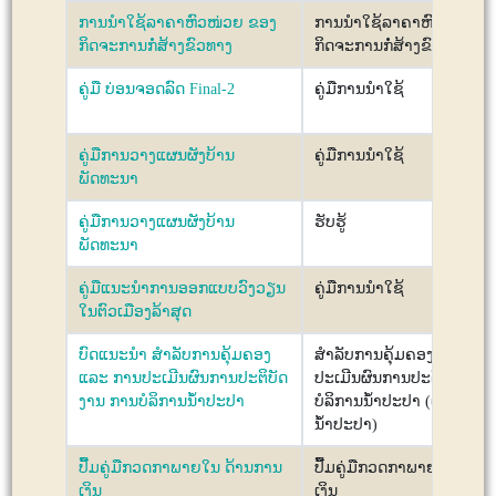
ການນຳໃຊ້ລາຄາຫົວໜ່ວຍ ຂອງ
ການນຳໃຊ້ລາຄາຫົວໜ່ວຍ ຂ
ກິດຈະການກໍ່ສ້າງຂົວທາງ
ກິດຈະການກໍ່ສ້າງຂົວທາງ
ຄູ່ມື ບ່ອນຈອດລົດ Final-2
ຄູ່ມືການນຳໃຊ້
ຄູ່ມືການວາງແຜນຜັງບ້ານ
ຄູ່ມືການນຳໃຊ້
ພັດທະນາ
ຄູ່ມືການວາງແຜນຜັງບ້ານ
ຮັບຮູ້
ພັດທະນາ
ຄູ່ມືແນະນໍາການອອກແບບວົງວຽນ
ຄູ່ມືການນຳໃຊ້
ໃນຕົວເມືອງລ້າສຸດ
ບົດແນະນຳ ສຳລັບການຄຸ້ມຄອງ
ສຳລັບການຄຸ້ມຄອງ ແລະ ກາ
ແລະ ການປະເມີນຜົນການປະຕິບັດ
ປະເມີນຜົນການປະຕິບັດງານ
ງານ ການບໍລິການນ້ຳປະປາ
ບໍລິການນ້ຳປະປາ (ເອກະສານ
ນ້ຳປະປາ)
ປື້ມຄູ່ມືກວດກາພາຍໃນ ດ້ານການ
ປື້ມຄູ່ມືກວດກາພາຍໃນ ດ້ານ
ເງິນ
ເງິນ