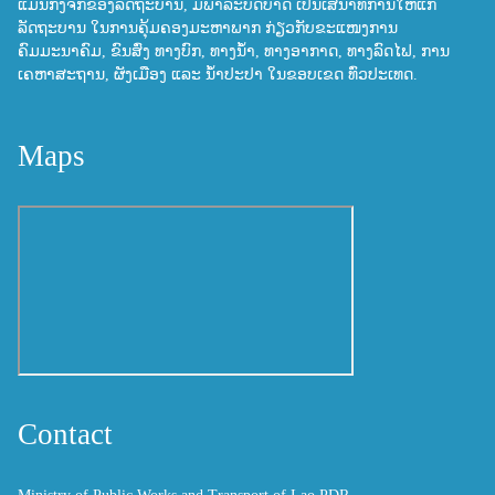
ແມ່ນກົງຈັກຂອງລັດຖະບານ, ມີພາລະບົດບາດ ເປັນເສນາທິການໃຫ້ແກ່
ລັດຖະບານ ໃນການຄຸ້ມຄອງມະຫາພາກ ກ່ຽວກັບຂະແໜງການ
ຄົມມະນາຄົມ, ຂົນສົ່ງ ທາງບົກ, ທາງນ້ຳ, ທາງອາກາດ, ທາງລົດໄຟ, ການ
ເຄຫາສະຖານ, ຜັງເມືອງ ແລະ ນ້ຳປະປາ ໃນຂອບເຂດ ທົ່ວປະເທດ.
Maps
Contact