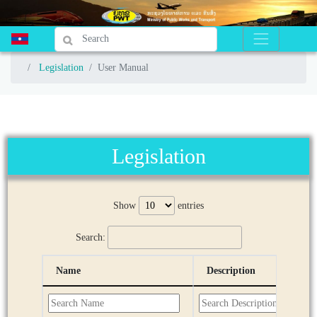
Legislation
Legislation
User Manual
User Manual
Legislation
Show
entries
Search:
Name
Description