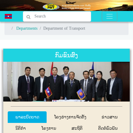
Departments
Departments
Department of Transport
Department of Transport
ກົມຂົນສົ່ງ
ພາລະບົດບາດ
ໂຄງຮ່າງການຈັດຕັ້ງ
ຂ່າວສານ
ນິຕິກໍາ
ໂຄງການ
ສະຖິຕິ
ຕິດຕໍ່ພົວພັນ