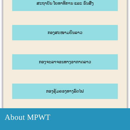
ສະຖາບັນ ໂຍທາທິການ ແລະ ຂົນສົ່ງ
ກອງສະໜາມບິນລາວ
ກອງຈະລາຈອນທາງອາກາດລາວ
ກອງຄຸ້ມຄອງທາງລົດໄຟ
About MPWT