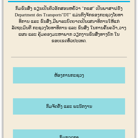
ກົມຂົນສົ່ງ ຂຽນເປັນຕົວອັກສອນຫຍໍ້ວ່າ "ກຂສ" ເປັນພາສາຝຣັ່ງ
Department des Transports"DT" ແມ່ນກົງຈັກຂອງກະຊວງໂຍທາ
ທິການ ແລະ ຂົນສົ່ງ,ມີພາລະບົດບາດເປັນເສນາທິການໃຫ້ແກ່
ລັດຖະມົນຕີ ກະຊວງໂຍທາທິການ ແລະ ຂົນສົ່ງ ໃນການຄົ້ນຄວ້າ,ວາງ
ແຜນ ແລະ ຄຸ້ມຄອງມະຫາພາກ ວຽກງານຂົນສົ່ງທາງບົກ ໃນ
ຂອບເຂດທົ່ວປະເທດ.
ຫ້ອງການກະຊວງ
ກົມຈັດຕັ້ງ ແລະ ພະນັກງານ
ກົມກວດກາ