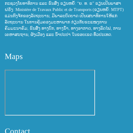
ກະຊວງໂຍທາທິການ ແລະ ຂົນສົ່ງ ຂຽນຫຍໍ້: “ຍ. ທ. ຂ” ຂຽນເປັນພາສາ
ຝຣັ່ງ: Ministère de Travaux Public et de Transports (ຂຽນຫຍໍ້: MTPT)
ແມ່ນກົງຈັກຂອງລັດຖະບານ, ມີພາລະບົດບາດ ເປັນເສນາທິການໃຫ້ແກ່
ລັດຖະບານ ໃນການຄຸ້ມຄອງມະຫາພາກ ກ່ຽວກັບຂະແໜງການ
ຄົມມະນາຄົມ, ຂົນສົ່ງ ທາງບົກ, ທາງນ້ຳ, ທາງອາກາດ, ທາງລົດໄຟ, ການ
ເຄຫາສະຖານ, ຜັງເມືອງ ແລະ ນ້ຳປະປາ ໃນຂອບເຂດ ທົ່ວປະເທດ.
Maps
Contact