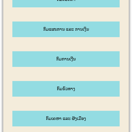
ກົມແຜນການ ແລະ ການເງິນ
ກົມການເງີນ
ກົມຂົວທາງ
ກົມເຄຫາ ແລະ ຜັງເມືອງ