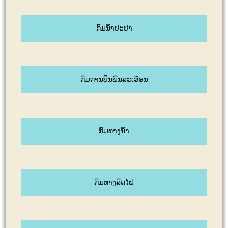
ກົມນ້ຳປະປາ
ກົມການບິນພົນລະເຮືອນ
ກົມທາງນໍ້າ
ກົມທາງລົດໄຟ