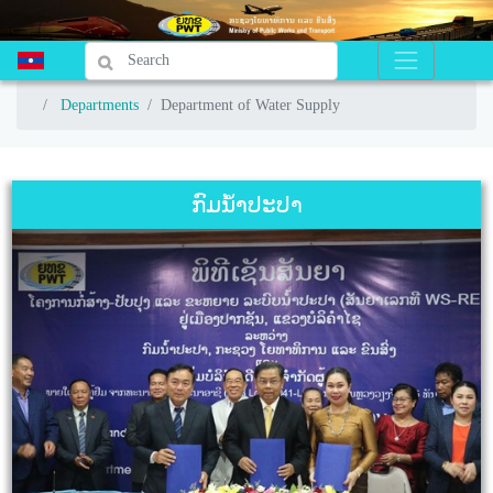
Departments
Departments
Department of Water Supply
Department of Water Supply
ກົມນ້ຳປະປາ