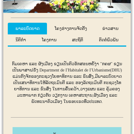
ພາລະບົດບາດ
ໂຄງຮ່າງການຈັດຕັ້ງ
ຂ່າວສານ
ນິຕິກໍາ
ໂຄງການ
ສະຖິຕິ
ຕິດຕໍ່ພົວພັນ
ກົມເຄຫາ ແລະ ຜັງເມືອງ ຂຽນເປັນຕົວອັກສອນຫຍໍ້ງ່າ "ກຄຜ" ຂຽນ
ເປັນພາສາຝຣັ່ງ Department de I'Habitalet de I'Urbanisme(DHU)
ແມ່ນກົງຈັກຂອງກະຊວງໂຍທາທິການ ແລະ ຂົນສົ່ງ,ມີພາລະບົດບາດ
ເປັນເສນາທິການໃຫ້ລັດຖະມົນຕີ ແລະ ຮອງລັດຖະມົນຕີ ກະຊວງໂທ
ຍາທິການ ແລະ ຂົນສົ່ງ ໃນການຄົ້ນຄວ້າ,ວາງແຜນ ແລະ ຄຸ້ມຄອງ
ມະຫາພາກ ກ່ຽວກັບ ວຽກງານ ເຄຫາສະຖານ,ຜັງເມືອງ ແລະ
ພັດທະນາຕົວເມືອງ ໃນຂອບເຂດທົ່ວປະເທດ.