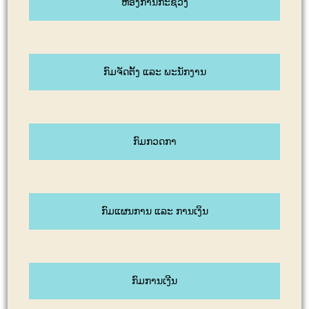
ຫ້ອງການກະຊວງ
ກົມຈັດຕັ້ງ ແລະ ພະນັກງານ
ກົມກວດກາ
ກົມແຜນການ ແລະ ການເງິນ
ກົມການເງີນ