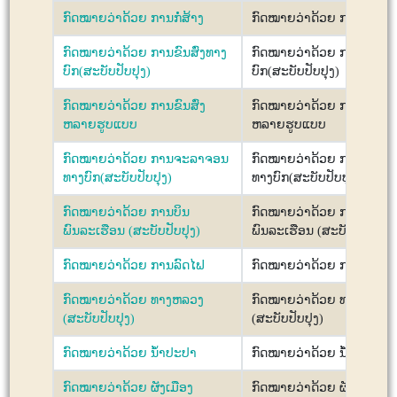
ກົດໝາຍວ່າດ້ວຍ ການກໍ່ສ້າງ
ກົດໝາຍວ່າດ້ວຍ ການກໍ່ສ້າງ
ກົດໝາຍວ່າດ້ວຍ ການຂົນສົ່ງທາງ
ກົດໝາຍວ່າດ້ວຍ ການຂົນສົ່
ບົກ(ສະບັບປັບປຸງ)
ບົກ(ສະບັບປັບປຸງ)
ກົດໝາຍວ່າດ້ວຍ ການຂົນສົ່ງ
ກົດໝາຍວ່າດ້ວຍ ການຂົນສົ່ງ
ຫລາຍຮູບແບບ
ຫລາຍຮູບແບບ
ກົດໝາຍວ່າດ້ວຍ ການຈະລາຈອນ
ກົດໝາຍວ່າດ້ວຍ ການຈະລາ
ທາງບົກ(ສະບັບປັບປຸງ)
ທາງບົກ(ສະບັບປັບປຸງ)
ກົດໝາຍວ່າດ້ວຍ ການບິນ
ກົດໝາຍວ່າດ້ວຍ ການບິນ
ພົນລະເຮືອນ (ສະບັບປັບປຸງ)
ພົນລະເຮືອນ (ສະບັບປັບປຸງ)
ກົດໝາຍວ່າດ້ວຍ ການລົດໄຟ
ກົດໝາຍວ່າດ້ວຍ ການລົດໄຟ
ກົດໝາຍວ່າດ້ວຍ ທາງຫລວງ
ກົດໝາຍວ່າດ້ວຍ ທາງຫລວງ
(ສະບັບປັບປຸງ)
(ສະບັບປັບປຸງ)
ກົດໝາຍວ່າດ້ວຍ ນ້ຳປະປາ
ກົດໝາຍວ່າດ້ວຍ ນ້ຳປະປາ
ກົດໝາຍວ່າດ້ວຍ ຜັງເມືອງ
ກົດໝາຍວ່າດ້ວຍ ຜັງເມືອງ