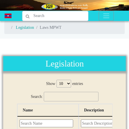
Legislation
Legislation
Laws MPWT
Laws MPWT
Legislation
Show
entries
Search:
Name
Description