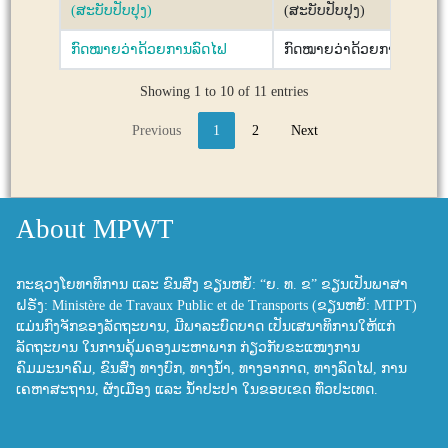
(ສະບັບປັບປຸງ)
(ສະບັບປັບປຸງ)
ກົດໝາຍວ່າດ້ວຍການລົດໄຟ
ກົດໝາຍວ່າດ້ວຍການລົດໄຟ
Showing 1 to 10 of 11 entries
Previous
1
2
Next
About MPWT
ກະຊວງໂຍທາທິການ ແລະ ຂົນສົ່ງ ຂຽນຫຍໍ້: “ຍ. ທ. ຂ” ຂຽນເປັນພາສາ
ຝຣັ່ງ: Ministère de Travaux Public et de Transports (ຂຽນຫຍໍ້: MTPT)
ແມ່ນກົງຈັກຂອງລັດຖະບານ, ມີພາລະບົດບາດ ເປັນເສນາທິການໃຫ້ແກ່
ລັດຖະບານ ໃນການຄຸ້ມຄອງມະຫາພາກ ກ່ຽວກັບຂະແໜງການ
ຄົມມະນາຄົມ, ຂົນສົ່ງ ທາງບົກ, ທາງນ້ຳ, ທາງອາກາດ, ທາງລົດໄຟ, ການ
ເຄຫາສະຖານ, ຜັງເມືອງ ແລະ ນ້ຳປະປາ ໃນຂອບເຂດ ທົ່ວປະເທດ.