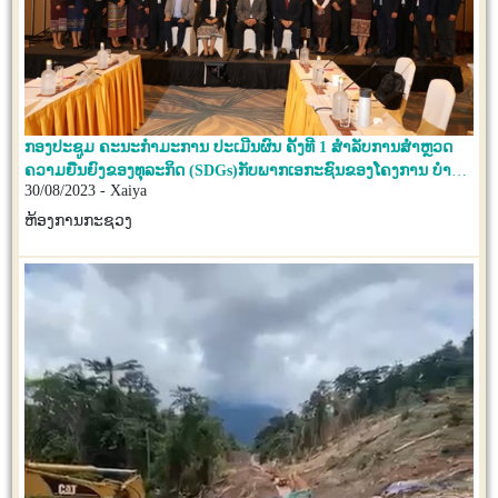
ກອງປະຊູມ ຄະນະກຳມະການ ປະເມີນຜົນ ຄັ້ງທີ 1 ສຳລັບການສຳຫຼວດ
ຄວາມຍືນຍົງຂອງທຸລະກິດ (SDGs)ກັບພາກເອກະຊົນຂອງໂຄງການ ບຳບັດ
30/08/2023 - Xaiya
ນ້ຳເປື້ອນ ແບບແຜ່ຂະຫຍາຍຈຸລິນຊີ ຍ່ອຍສະຫລາຍ ໂດຍການນຳໃຊ້ວັດ
ສະດຸມີເດຍ(KIDS)ໃນ ສປປ ລາວ
ຫ້ອງການກະຊວງ