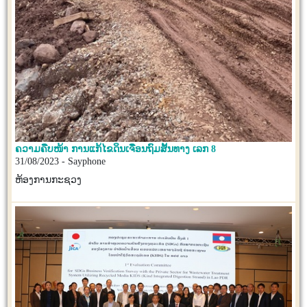
ຄວາມຄືບໜ້າ ການແກ້ໄຂດິນເຈື່ອນຖົມສັ້ນທາງ ເລກ 8
31/08/2023 - Sayphone
ຫ້ອງການກະຊວງ