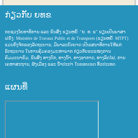
ກ່ຽວກັບ ຍທຂ
ກະຊວງໂຍທາທິການ ແລະ ຂົນສົ່ງ ຂຽນຫຍໍ້: “ຍ. ທ. ຂ” ຂຽນເປັນພາສາ
ຝຣັ່ງ: Ministère de Travaux Public et de Transports (ຂຽນຫຍໍ້: MTPT)
ແມ່ນກົງຈັກຂອງລັດຖະບານ, ມີພາລະບົດບາດ ເປັນເສນາທິການໃຫ້ແກ່
ລັດຖະບານ ໃນການຄຸ້ມຄອງມະຫາພາກ ກ່ຽວກັບຂະແໜງການ
ຄົມມະນາຄົມ, ຂົນສົ່ງ ທາງບົກ, ທາງນ້ຳ, ທາງອາກາດ, ທາງລົດໄຟ, ການ
ເຄຫາສະຖານ, ຜັງເມືອງ ແລະ ນ້ຳປະປາ ໃນຂອບເຂດ ທົ່ວປະເທດ.
ແຜນທີ່