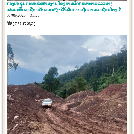
ກອງປະຊຸມຄະນະປະສານງານ ໂຄງການພັດທະນາຕາມແລວທາງ
ເສດຖະກິດອາຊີຕາເວັນອອກສ່ຽງໃຕ້ເພື່ອການເຊື່ອມຈອດ-ເຊື່ອມໂຍງ ຄັ້ງທີ
07/09/2023 - Xaiya
2
ຫ້ອງການກະຊວງ