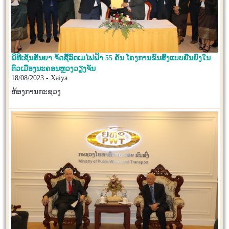
ພິທີເຊັນສັນຍາ ຈັດຊື້ລົດເມໄຟຟ້າ 55 ຄັນ ໂຄງການຂົນສົ່ງແບບຍືນຍົງໃນ
ຕົວເມືອງນະຄອນຫຼວງວຽງຈັນ
18/08/2023 - Xaiya
ຫ້ອງການກະຊວງ