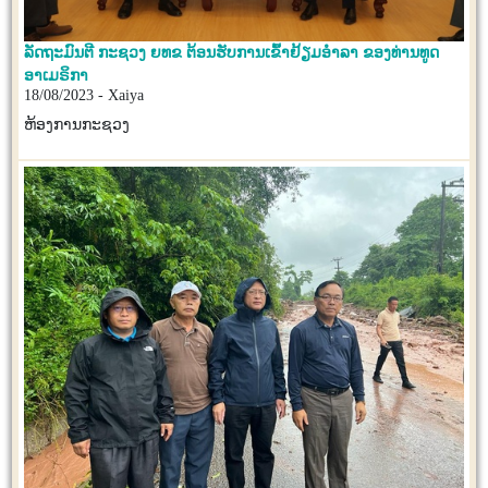
ລັດຖະມົນຕີ ກະຊວງ ຍທຂ ຕ້ອນຮັບການເຂົ້າຢ້ຽມອໍາລາ ຂອງທ່ານທູດ
ອາເມຣິກາ
18/08/2023 - Xaiya
ຫ້ອງການກະຊວງ