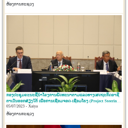
ຫ້ອງການກະຊວງ
ກອງປະຊຸມຄະນະຊີ້ນໍາໂຄງການພັດທະນາຕາມແລວທາງເສດຖະກິດອາຊີ
ຕາເວັນອອກສ່ຽງໃຕ້ ເພື່ອການເຊື່ອມຈອດ-ເຊື່ອມໂຍງ (Project Steering
05/07/2023 - Xaiya
Committee Meeting)
ຫ້ອງການກະຊວງ