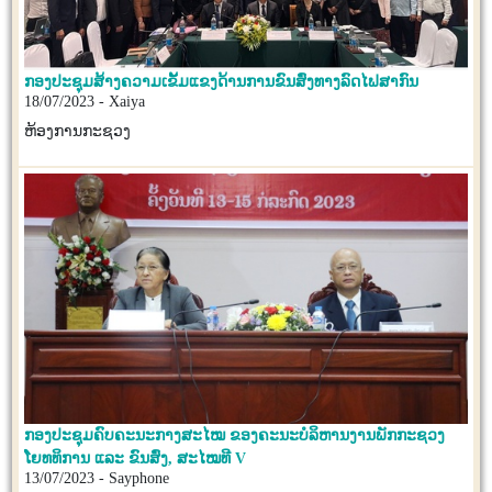
ກອງປະຊຸມສ້າງຄວາມເຂັ້ມແຂງດ້ານການຂົນສົ່ງທາງລົດໄຟສາກົນ
18/07/2023 - Xaiya
ຫ້ອງການກະຊວງ
ກອງປະຊຸມຄົບຄະນະກາງສະໄໝ ຂອງຄະນະບໍລິຫານງານພັກກະຊວງ
ໂຍທທິການ ແລະ ຂົນສົ່ງ, ສະໄໝທີ V
13/07/2023 - Sayphone