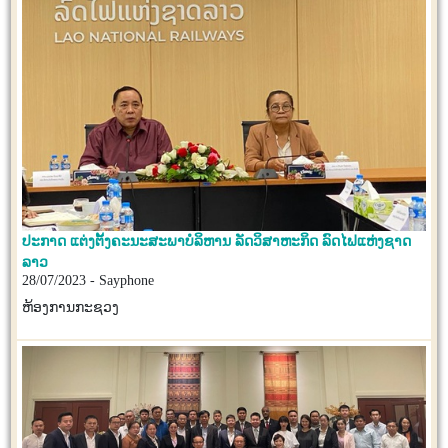
ປະກາດ ແຕ່ງຕັ້ງຄະນະສະພາບໍລິຫານ ລັດວິສາຫະກິດ ລົດໄຟແຫ່ງຊາດ
ລາວ
28/07/2023 - Sayphone
ຫ້ອງການກະຊວງ