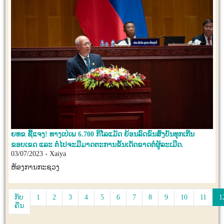
ຍທຂ ຊີ້ແຈງ! ທາງເປ່ເພ 6.700 ກິໂລແມັດ ຍ້ອນລົດຂົນສົ່ງບັນທຸກເກີນ
ຂອບເຂດ ແລະ ຕໍ່ໄປຈະມີມາດຕະການຂັ້ນເດັດຂາດຕໍ່ຜູ້ລະເມີດ.
03/07/2023 - Xaiya
ຫ້ອງການກະຊວງ
ກັບ
1
2
3
4
5
6
7
8
9
10
11
1
ຄືນ