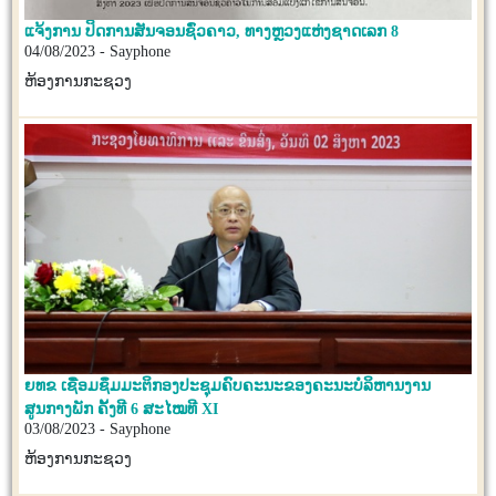
ແຈ້ງການ ປິດການສັນຈອນຊົ່ວຄາວ, ທາງຫຼວງແຫ່ງຊາດເລກ 8
04/08/2023 - Sayphone
ຫ້ອງການກະຊວງ
ຍທຂ ເຊື່ອມຊຶມມະຕິກອງປະຊຸມຄົບຄະນະຂອງຄະນະບໍລິຫານງານ
ສູນກາງພັກ ຄັ້ງທີ 6 ສະໄໝທີ XI
03/08/2023 - Sayphone
ຫ້ອງການກະຊວງ