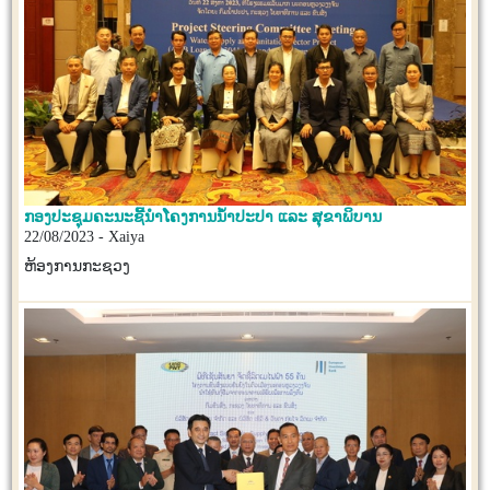
ກອງປະຊຸມຄະນະຊີ້ນໍາໂຄງການນໍ້າປະປາ ແລະ ສຸຂາພິບານ
22/08/2023 - Xaiya
ຫ້ອງການກະຊວງ