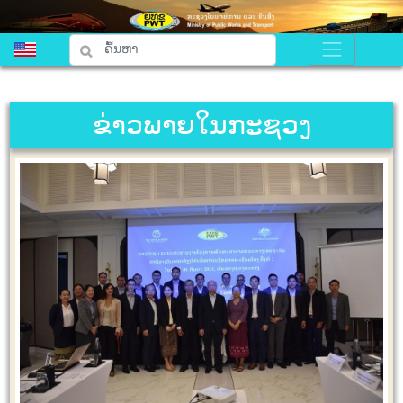
ຂ່າວພາຍໃນກະຊວງ