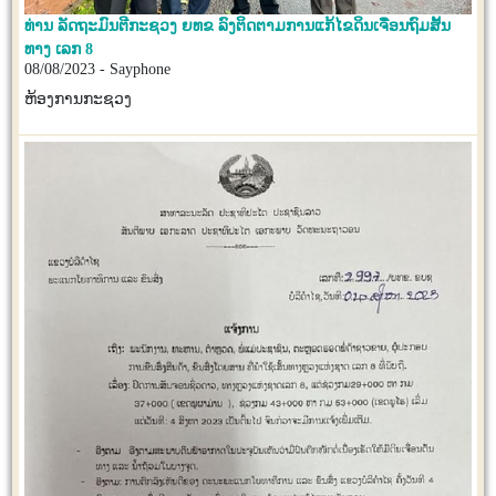
ທ່ານ ລັດຖະມົນຕີກະຊວງ ຍທຂ ລົງຕິດຕາມການແກ້ໄຂດິນເຈື່ອນຖົມສັ້ນ
ທາງ ເລກ 8
08/08/2023 - Sayphone
ຫ້ອງການກະຊວງ