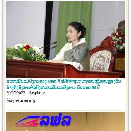
ສະຫະພັນແມ່ຍິງກະຊວງ ຍທຂ ຈັດພິທີປາຖະກະຖາສະເຫຼີມສະຫຼອງວັນ
ສ້າງຕັ້ງອົງການຈັດຕັ້ງສະຫະພັນແມ່ຍິງລາວ ຄົບຮອບ 68 ປີ
30/07/2023 - Sayphone
ຫ້ອງການກະຊວງ