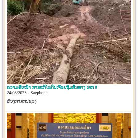
ຄວາມຄືບໜ້າ ການແກ້ໄຂດິນເຈື່ອນຖົມສັ້ນທາງ ເລກ 8
24/08/2023 - Sayphone
ຫ້ອງການກະຊວງ