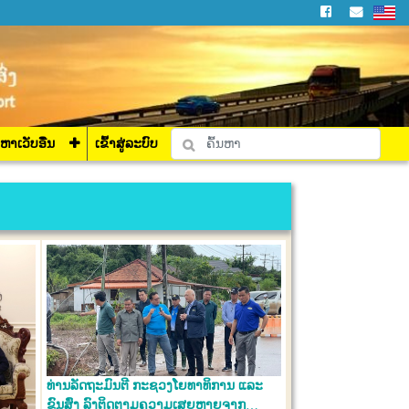
່ລະບົບ
ງຫາເວັບອື່ນ
ເຂົ້າສູ່ລະບົບ
ທ່ານລັດຖະມົນຕີ ກະຊວງໂຍທາທິການ ແລະ
ຂົນສົ່ງ ລົງຕິດຕາມຄວາມເສຍຫາຍຈາກ