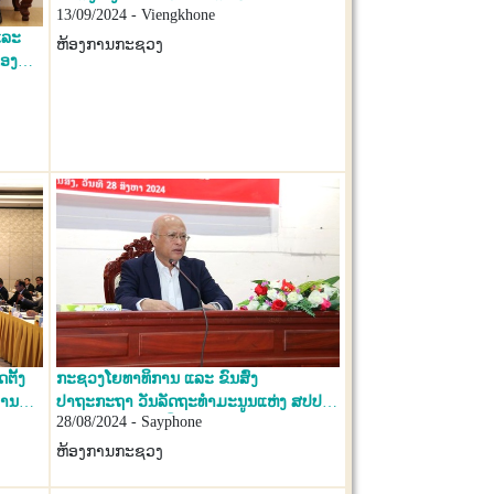
13/09/2024 - Viengkhone
ໄພພິບັດນ້ຳຖ້ວມ ຢູ່ແຂວງຫຼວງນ້ຳທາ
ແລະ
ຫ້ອງການກະຊວງ
ອໍານວຍ
ງ
ຕັ້ງ
ກະຊວງໂຍທາທິການ ແລະ ຂົນສົ່ງ
ານຟ້າ
ປາຖະກະຖາ ວັນລັດຖະທໍາມະນູນແຫ່ງ ສປປ
28/08/2024 - Sayphone
ວງພະ
ລາວ ຄົບຮອບ 33 ປີ (15 ສິງຫາ 1991-15
ສິງຫາ 2024) ແລະ ວັນຢຶດອໍານາດ 23 ສິງຫາ
ຫ້ອງການກະຊວງ
1945, 23 ສິງຫາ1975 ແລະ ເຜີຍແຜ່ແຜນແມ່