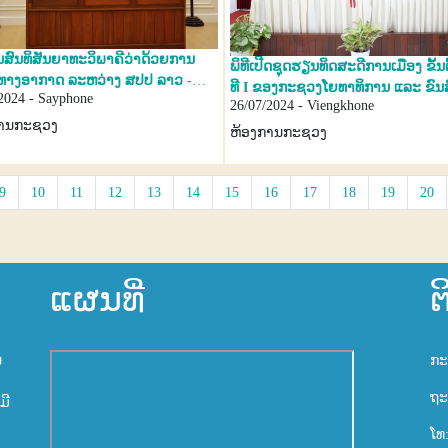
ຊັນສົນທິສັນຍາທະວິພາຄີວ່າດ້ວຍການ
ພິທີເປີດຊຸດຮຽນທິດສະດີການເມືອງ ຂັ້ນຕ
່ງທາງອາກາດ ລະຫວ່າງ ສປປ ລາວ -
ທີ I ຂອງກະຊວງໂຍທາທິການ ແລະ ຂົນສົ
2024 - Sayphone
ັນທະລັດ ສະວິດເຊິແລນ
26/07/2024 - Viengkhone
ການກະຊວງ
ຫ້ອງການກະຊວງ
9
10
11
12
13
14
15
16
17
18
19
20
ແຜນທີ່
ຕ
ນ
ກະ
ຖະ
ມີ
ໂທ