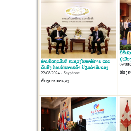
ພິທີເຊ
ຢູ່ເມ
ທ່ານລັດຖະມົນຕີ ກະຊວງໂຍທາທິການ ແລະ
09/08/
ຂວາງ
ຂົນສົົ່ງ ຕ້ອນຮັບການເຂົົ້າ ຢ້ຽມຂໍ່ານັບຂອງ ຜູ້
ຫ້ອງ
22/08/2024 - Sayphone
ຕາງໜ້າອົງການອານາໄມໂລກ ປະຈໍາ ສປປ
ລາວ ຄົນໃໝ່
ຫ້ອງການກະຊວງ