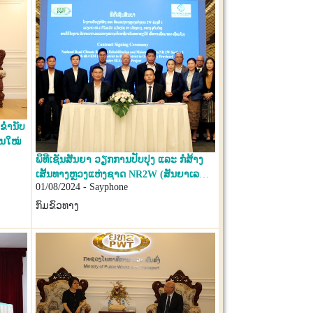
ບົດວ່າດ້ວຍການສ້າງຄູ່ຮ່ວມຊາຕາກໍາລາວ-ຈີນ
ໍ່ານັບ
ົນໃໝ່
ພິທີເຊັນສັນຍາ ວຽກການປັບປຸງ ແລະ ກໍ່ສ້າງ
ເສັ້ນທາງຫຼວງແຫ່ງຊາດ NR2W (ສັນຍາເລກທີ
01/08/2024 - Sayphone
CW-001, RFB No. OPBRC-NR-ICB-2W-
PK01-2023) ພາຍໃຕ້ໂຄງການຊີແລັກ
ກົມຂົວທາງ
SEARECC