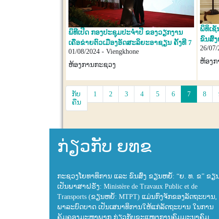
ພິທິເ
ພິທີເປີດ ກອງປະຊຸມປະຈຳປີ ຂອງວຽກງານ
ຂົນສົ
ເຄືອຂ່າຍຕົວເມືອງອັດສະລິຍະອາຊຽນ ຄັ້ງທີ 7
26/07/
ສະຫະພ
01/08/2024 - Viengkhone
ຫ້ອງ
ຫ້ອງການກະຊວງ
ກັບ
1
2
3
4
5
6
7
8
ຄືນ
ກ່ຽວກັບ ຍທຂ
ກະຊວງໂຍທາທິການ ແລະ ຂົນສົ່ງ ຂຽນຫຍໍ້: “ຍ. ທ. ຂ” ຂຽ
ເປັນພາສາຝຣັ່ງ: Ministère de Travaux Public et de
Transports (ຂຽນຫຍໍ້: MTPT) ແມ່ນກົງຈັກຂອງລັດຖະບານ, 
ພາລະບົດບາດ ເປັນເສນາທິການໃຫ້ແກ່ລັດຖະບານ ໃນການ
ຄຸ້ມຄອງມະຫາພາກ ກ່ຽວກັບຂະແໜງການຄົມມະນາຄົມ,