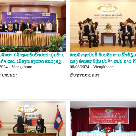
ັນສັນຍາ ກໍ່ສ້າງລະບົບນໍ້າປະປາກຸ່ມບ້ານ
ທ່ານລັດຖະມົນຕີ ຕ້ອນຮັບການເຂົ້າຢ້ຽມຂ
ືອງຄໍາ ແລະ ເມືອງໜອງແຮດ ແຂວງຊຽງ
ຂອງ ທ່ານທູດຍີ່ປຸ່ນ ປະຈຳ ສປປ ລາວ ຄ
2024 - Viengkhone
08/08/2024 - Viengkhone
ການກະຊວງ
ຫ້ອງການກະຊວງ