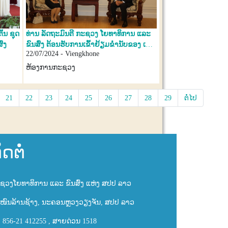
ົ້ນ ຊຸດ
ທ່ານ ລັດຖະມົນຕີ ກະຊວງ ໂຍທາທິການ ແລະ
່ງ
ຂົນສົ່ງ ຕ້ອນຮັບການເຂົ້າຢ້ຽມຂໍ່ານັບຂອງ ເອກ
22/07/2024 - Viengkhone
ອັກຄະລັດຖະທູດ ແຫ່ງ ສປ ຈີນ ປະຈໍາ ສປປ
ລາວ ຄົນໃໝ່
ຫ້ອງການກະຊວງ
21
22
23
24
25
26
27
28
29
ຕໍ່ໄປ
ິດຕໍ່
ຊວງໂຍທາທິການ ແລະ ຂົນສົ່ງ ແຫ່ງ ສປປ ລາວ
ໜົນລ້ານຊ້າງ, ນະຄອນຫຼວງວຽງຈັນ, ສປປ ລາວ
: 856-21 412255 , ສາຍດ່ວນ 1518