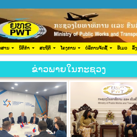
ປະຊາຊົນ
ຂ່າວສານ
ນິຕິກຳ
ສະຖິຕິ
ໂຄງການ
ເຂົ້າສູ
ວສານ
ນິຕິກຳ
ສະຖິຕິ
ໂຄງການ
ບໍລິການຈັດຊື້
ອີເມວ
ລິ້
ຂ່າວພາຍໃນກະຊວງ