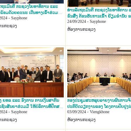
ັດຖະມົນຕີ ກະຊວງໂຍທາທິການ ແລະ
ທ່ານລັດຖະມົນຕີ ກະຊວງໂຍທາທິການ 
ອມດ້ວຍຄະນະ ເດີນທາງເຂົ້າຮ່ວມ
ຂົນສົົ່ງ ຕ້ອນຮັບການເຂົົ້າ ຢ້ຽມຂໍ່ານັບ ຂອງ
2024 - Sayphone
ຊຸມປະຈຳປີ ກ່ຽວກັບ ການພັດທະນາ
24/09/2024 - Sayphone
ທ່ານ ນາງ ຊູເດດສນ່າ ກັອດ ບາເນີຈີ ຜູ້
ານກໍ່ສ້າງ ທີ່ເມືອງເອກາເຕີລິນ
ການກະຊວງ
ການດ້ານພື້ນຖານໂຄງລ່າງພາກພື້ນ ອາຊີ
ຫ້ອງການກະຊວງ
 ປະເທດ ຣັດເຊຍ.
ຕາເວັນອອກ ແລະ ປາຊີຟິກ (EAP) ຂອ
ທະນາຄານໂລກ.
 ຍທຂ ແລະ ອົງການ ການເງິນສາກົນ
ກອງປະຊຸມສະຫລຸບລາຍງານຜົນການຈັດ
ເຊັນສັນຍາຮ່ວມມື ໃຫ້ບໍລິການທີ່ປຶກສາ
ປະຕິບັດວຽກງານຂອງ ໂຄງການປັບປຸງນ່
2024 - Sayphone
03/09/2024 - Viengkhone
ພັດທະນາໂຄງການລົງທຶນຮ່ວມ ໃນການປັງ
ແລະ ວົງຈອນບິນ ສະນາມບິນສາກົນຫຼ
ໜາມບິນສາກົນຫຼວງພະບາງ
ບາງ
ການກະຊວງ
ຫ້ອງການກະຊວງ