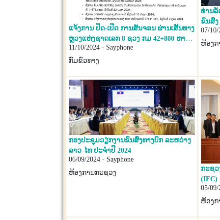
ທ່ານລ
ຂົນສົ່ງ ພ້
ແຈ້ງການ ປິດ-ເປີດ ການສັນຈອນ ຜ່ານເສັ້ນທາງ
07/10/
ກອງປະ
ຫຼວງແຫ່ງຊາດເລກ 8 ຊວງ ກມ 42+800 ຫາ
ອຸດສະຫະກຳກ
ຫ້ອງ
11/10/2024 - Sayphone
50+800(ເຂດພູໄຮ ບ້ານຄູນຄໍາ, ເມືອງຄູນຄໍາ,
ເບີກ,
ແຂວງຄໍາມ່ວນ ຫາ ບ້ານ ໜອງກອກ, ເມືອງຄໍາ
ກົມຂົວທາງ
ເກີດ ແຂວງບໍລິຄໍາໄຊ)
ກອງປະຊຸມວຽກງານຂົນສົ່ງທາງບົກ ລະຫວ່າງ
ລາວ-ໄທ ປະຈຳປີ 2024
06/09/2024 - Sayphone
ກະຊວງ
ຫ້ອງການກະຊວງ
(IFC) 
05/09/
ເພື່ອ
ປຸງສະ
ຫ້ອງ