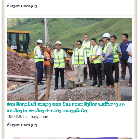
ຫ້ອງການກະຊວງ
ທ່ານ ລັດຖະມົນຕີ ກະຊວງ ຍທຂ ພ້ອມຄະນະ ລົງຕິດຕາມເສັ້ນທາງ 2W
ແຕ່ເມືອງໄຊ ຫາເມືອງ ປາກແບ່ງ ແຂວງອຸດົມໄຊ
10/08/2025 - Sayphone
ຫ້ອງການກະຊວງ