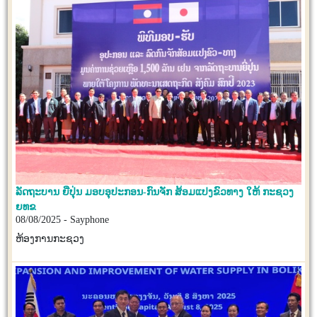
ລັດຖະບານ ຍີ່ປຸ່ນ ມອບອຸປະກອນ-ກົນຈັກ ສ້ອມແປງຂົວທາງ ໃຫ້ ກະຊວງ
ຍທຂ
08/08/2025 - Sayphone
ຫ້ອງການກະຊວງ