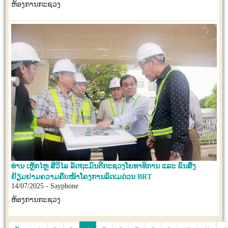
ຫ້ອງການກະຊວງ
ທ່ານ ເຫຼັກໄຫຼ ສີວິໄລ ລັດຖະມົນຕີກະຊວງໂຍທາທິການ ແລະ ຂົນສົ່ງ
ຢ້ຽມຢາມຄວາມຄືບໜ້າໂຄງການລົດເມດ່ວນ BRT
14/07/2025 - Sayphone
ຫ້ອງການກະຊວງ