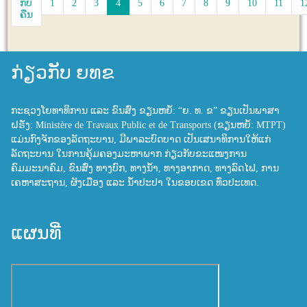
ກັບ
1
2
3
4
5
6
7
8
9
10
11
1
ຄືນ
ກ່ຽວກັບ ຍທຂ
ກະຊວງໂຍທາທິການ ແລະ ຂົນສົ່ງ ຂຽນຫຍໍ້: “ຍ. ທ. ຂ” ຂຽນເປັນພາສາ
ຝຣັ່ງ: Ministère de Travaux Public et de Transports (ຂຽນຫຍໍ້: MTPT)
ແມ່ນກົງຈັກຂອງລັດຖະບານ, ມີພາລະບົດບາດ ເປັນເສນາທິການໃຫ້ແກ່
ລັດຖະບານ ໃນການຄຸ້ມຄອງມະຫາພາກ ກ່ຽວກັບຂະແໜງການ
ຄົມມະນາຄົມ, ຂົນສົ່ງ ທາງບົກ, ທາງນ້ຳ, ທາງອາກາດ, ທາງລົດໄຟ, ການ
ເຄຫາສະຖານ, ຜັງເມືອງ ແລະ ນ້ຳປະປາ ໃນຂອບເຂດ ທົ່ວປະເທດ.
ແຜນທີ່