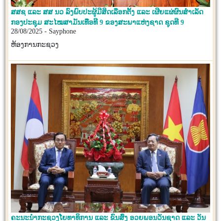
ສສຊ ແລະ ສສ ນວ ລົງພົບປະຜູ້ມີສິດເລືອກຕັ້ງ ແລະ ເຜີຍແຜ່ຜົນສໍາເລັດ
ກອງປະຊຸມ ສະໄໝສາມັນເທື່ອທີ 9 ຂອງສະພາແຫ່ງຊາດ ຊຸດທີ 9
28/08/2025 - Sayphone
ຫ້ອງການກະຊວງ
ຄະນະນໍາກະຊວງໂຍທາທິການ ແລະ ຂົນສົ່ງ ອວຍພອນວັນຊາດ ແລະ ວັນ