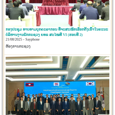
ກອງປະຊຸມ ທາບທາມບຸກຄະລາກອນ ທີ່ຈະສະໝັກເລືອກຕັ້ງເຂົ້າໃນຄະນະ
ບໍລິຫານງານພັກກະຊວງ ຍທຂ ສະໄໝທີ VI (ຮອບທີ 2)
21/08/2025 - Sayphone
ຫ້ອງການກະຊວງ