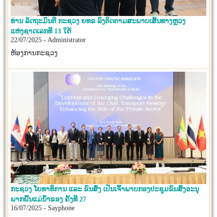
ທ່ານ ລັດຖະມົນຕີ ກະຊວງ ຍທຂ ລົງຕິດຕາມສະພາບເສັ້ນທາງຫຼວງ
ແຫ່ງຊາດເລກທີ 13 ໃຕ້
22/07/2025 - Administrator
ຫ້ອງການກະຊວງ
ກະຊວງ ໂຍທາທິການ ແລະ ຂົນສົ່ງ ເປັນເຈົ້າພາບກອງປະຊຸມຂົນສົ່ງອະນຸ
ພາກພື້ນແມ່ນໍ້າຂອງ ຄັ້ງທີ 27
16/07/2025 - Sayphone