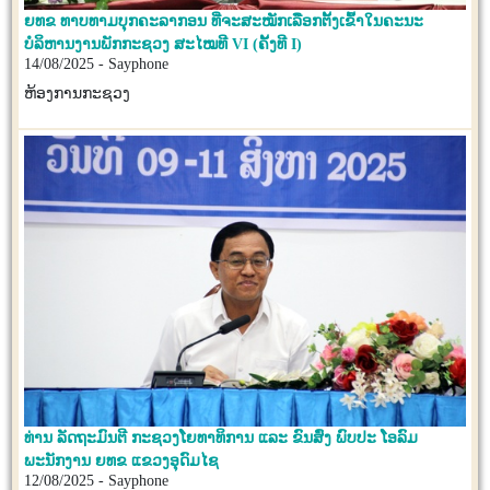
ຍທຂ ທາບທາມບຸກຄະລາກອນ ທີ່ຈະສະໝັກເລືອກຕັ້ງເຂົ້າໃນຄະນະ
ບໍລິຫານງານພັກກະຊວງ ສະໄໝທີ VI (ຄັ້ງທີ I)
14/08/2025 - Sayphone
ຫ້ອງການກະຊວງ
ທ່ານ ລັດຖະມົນຕີ ກະຊວງໂຍທາທິການ ແລະ ຂົນສົ່ງ ພົບປະ ໂອລົມ
ພະນັກງານ ຍທຂ ແຂວງອຸດົມໄຊ
12/08/2025 - Sayphone