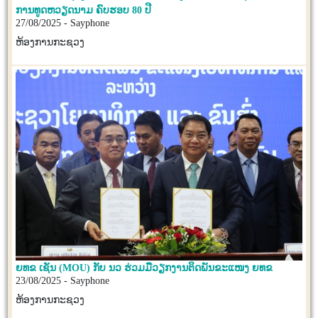
ການທູດຫວຽດນາມ ຄົບຮອບ 80 ປີ
27/08/2025 - Sayphone
ຫ້ອງການກະຊວງ
ຍທຂ ເຊັນ (MOU) ກັບ ນວ ຮ່ວມມືວຽກງານຕິດພັນຂະແໜງ ຍທຂ
23/08/2025 - Sayphone
ຫ້ອງການກະຊວງ