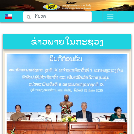
ຂ່າວພາຍໃນກະຊວງ