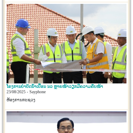
ໂຄງການບໍາບັດນໍ້າເປື້ອນ ນວ ຫຼາຍໜ້າວຽກມີຄວາມຄືບໜ້າ
23/08/2025 - Sayphone
ຫ້ອງການກະຊວງ