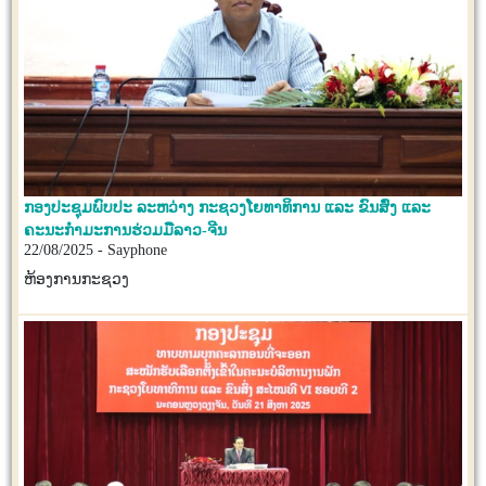
ກອງປະຊຸມພົບປະ ລະຫວ່າງ ກະຊວງໂຍທາທິການ ແລະ ຂົນສົ່ງ ແລະ
ຄະນະກຳມະການຮ່ວມມືລາວ-ຈີນ
22/08/2025 - Sayphone
ຫ້ອງການກະຊວງ