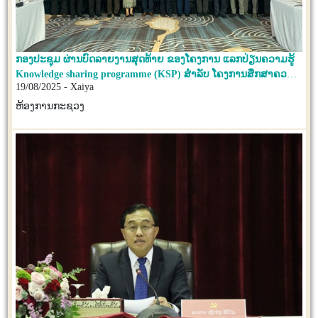
ກອງປະຊຸມ ຜ່ານບົດລາຍງານສຸດທ້າຍ ຂອງໂຄງການ ແລກປ່ຽນຄວາມຮູ້
Knowledge sharing programme (KSP) ສໍາລັບ ໂຄງການສຶກສາຄວາມ
19/08/2025 - Xaiya
ເປັນໄປໄດ້ ຂອງການພັດທະນາ ລະບົບບໍບັດນໍ້າເປື້ອນ ໃນນະຄອນຫຼວງ
ວຽງຈັນ.
ຫ້ອງການກະຊວງ