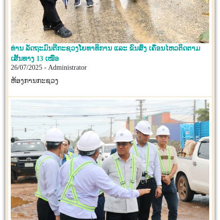
ທ່ານ ລັດຖະມົນຕີກະຊວງໂຍທາທິການ ແລະ ຂົນສົ່ງ ເຄື່ອນໄຫວຕິດຕາມ
ເສັ້ນທາງ 13 ເໜືອ
26/07/2025 - Administrator
ຫ້ອງການກະຊວງ