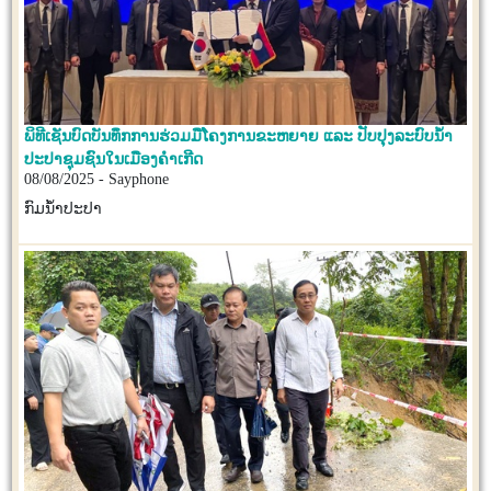
ພິທີເຊັນບົດບັນທຶກການຮ່ວມມືໂຄງການຂະຫຍາຍ ແລະ ປັບປຸງລະບົບນໍ້າ
ປະປາຊຸມຊົນໃນເມືອງຄຳເກີດ
08/08/2025 - Sayphone
ກົມນ້ຳປະປາ