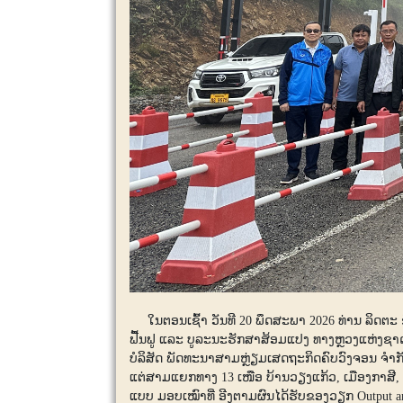
ໃນຕອນເຊົ້າ ວັນທີ 20 ພຶດສະພາ 2026 ທ່ານ ລິດຕະ
ຟື້ນຟູ ແລະ ບູລະນະຮັກສາສ້ອມແປງ ທາງຫຼວງແຫ່ງຊາດ
ບໍລິສັດ ພັດທະນາສາມຫຼ່ຽມເສດຖະກິດຄົບວົງຈອນ ຈໍາກັ
ແຕ່ສາມແຍກທາງ 13 ເໜືອ ບ້ານວຽງແກ້ວ, ເມືອງກາສີ
ແບບ ມອບເໝົາທີ່ ອີງຕາມຜົນໄດ້ຮັບຂອງວຽກ Output an