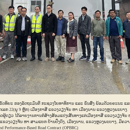
 ຂັດທິຍະ ຮອງລັດຖະມົນຕີ ກະຊວງໂຍທາທິການ ແລະ ຂົນສົ່ງ ພ້ອມດ້ວຍຄະນະ ແລ
ເລກ 22(ພູ 9 ຫຼັກ) ເມືອງກາສີ ແຂວງວຽງຈັນ ຫາ ເມືອງນານ ແຂວງຫຼວງພະບາງ.
ດຜູ້ດຽວ ໄດ້ລາຍງານການກໍ່ສ້າງສ້ອມແປງເສັ້ນທາງແຕ່ເມືອງກາສີ ແຂວງວຽງຈັນ ຫາ
, ແຂວງວຽງຈັນ ຫາ ສາມແຍກ ບ້ານປົ່ງດົງ, ເມືອງນານ, ແຂວງຫຼວງພະບາງ, ມີ
d Performance-Based Road Contract (OPBRC)