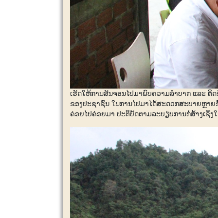
ເຮັດໃຫ້ການສັນຈອນໄປມາພົບຄວາມລໍາບາກ ແລະ ຕິດຂ
ຂອງປະຊາຊົນ ໃນການໄປມາໄດ້ສະດວກສະບາຍຫຼາຍຂຶ້ນ ເຊ
ຄ່ອຍໄປຄ່ອຍມາ ປະຕິບັດຕາມລະບຽບການກໍ່ສ້າງເຊິ່ງ