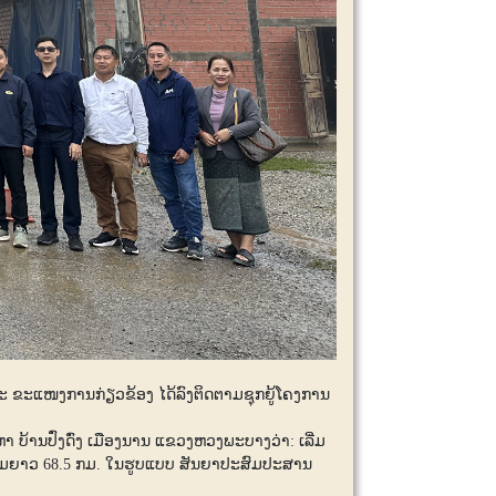
ະ ຂະແໜງການກ່ຽວຂ້ອງ ໄດ້ລົງຕິດຕາມຊຸກຍູ້ໂຄງການ
 ບ້ານປົ່ງດົ່ງ ເມືອງນານ ແຂວງຫວງພະບາງວ່າ: ເລີ່ມ
ຄວາມຍາວ 68.5 ກມ. ໃນຮູບແບບ ສັນຍາປະສົມປະສານ