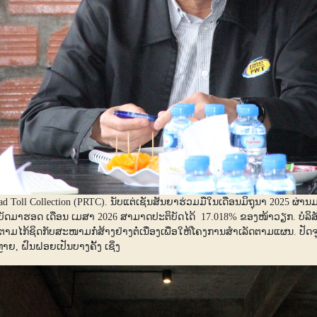
 Toll Collection (PRTC). ນັບແຕ່ເຊັນສັນຍາຮ່ວມມືໃນເດືອນມິຖຸນາ 2025 ຜ່າ
ິບັດມາຮອດ ເດືອນ ເມສາ 2026 ສາມາດປະຕິບັດໄດ້ 17.018% ຂອງໜ້າວຽກ. ບໍລ
ໄກ້ຊິດກັບສະໜາມກໍ່ສ້າງຢ່າງຕໍ່ເນື່ອງເພື່ອໃຫ້ໂຄງການສຳເລັດຕາມແຜນ. ປັດຈຸບັ
າຍ, ຝົນຝອຍເປັນບາງຄັ້ງ ເຊິ່ງ