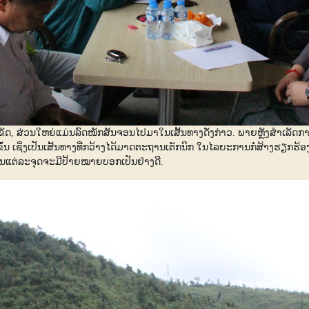
ັດ, ສ່ວນໃຫຍ່ແມ່ນລົດໜັກສັນຈອນໄປມາໃນເສັ້ນທາງດັ່ງກ່າວ. ພາຍຫຼັງສຳເລ
ິ່ງເປັນເສັ້ນທາງທີ່ກວ້າງໄດ້ມາດຕະຖານເຕັກນິກ ໃນໄລຍະການກໍ່ສ້າງຮຽກຮ້ອງ
ໃນແຕ່ລະຈຸດຈະມີປ້າຍໝາຍບອກເປັນຢ່າງດີ.