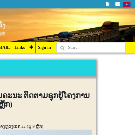
Sign in
MAIL
Links
Sign in
ອມຄະນະ ຕິດຕາມຊຸກຍູ້ໂຄງການ
ຼັກ)
ຫຼວງເລກ 22 (ພູ 9 ຫຼັກ)