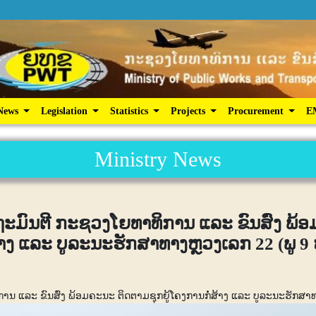
ic Services
News
Legislation
Statistics
Projects
News
Legislation
Statistics
Projects
Procurement
E
Ministry News
ດຖະມົນຕີ ກະຊວງໂຍທາທິການ ແລະ ຂົນສົ່ງ ພ້
ສ້າງ ແລະ ບູລະນະຮັກສາທາງຫຼວງເລກ 22 (ພູ 9 ຫ
ານ ແລະ ຂົນສົ່ງ ພ້ອມຄະນະ ຕິດຕາມຊຸກຍູ້ໂຄງການກໍ່ສ້າງ ແລະ ບູລະນະຮັກສາທາງ