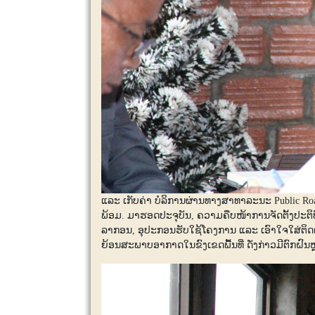
ແລະ ເກັບຄ່າ ບໍລິການຜ່ານທາງສາທາລະນະ Public Road
ພ້ອມ. ມາຮອດປະຈຸບັນ, ຄວາມຄືບໜ້າການຈັດຕັ້ງປະຕ
ລາກອນ, ອຸປະກອນຮັບໃຊ້ໂຄງການ ແລະ ເອົາໃຈໃສ່ຕິດຕາມ
ຍ້ອນສະພາບອາກາດໃນຂົງເຂດພື້ນທີ່ ດັ່ງກ່າວມີຕົກຝົນຫຼ