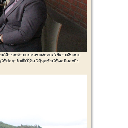
ັດການກໍ່ສ້າງຈະອຳນວຍຄວາມສະດວກໃຫ້ການສັນຈອນ
ໃຫ້ປະຊາຊົນທີ່ໃຊ້ລົດ ໃຊ້ຖະໜົນໃຫ້ລະມັດລະວັງ