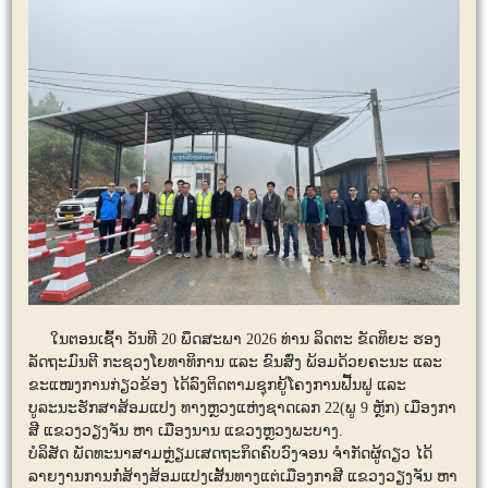
ໃນຕອນເຊົ້າ ວັນທີ 20 ພຶດສະພາ 2026 ທ່ານ ລິດຕະ ຂັດທິຍະ ຮອງ
ລັດຖະມົນຕີ ກະຊວງໂຍທາທິການ ແລະ ຂົນສົ່ງ ພ້ອມດ້ວຍຄະນະ ແລະ
ຂະແໜງການກ່ຽວຂ້ອງ ໄດ້ລົງຕິດຕາມຊຸກຍູ້ໂຄງການຟື້ນຟູ ແລະ
ບູລະນະຮັກສາສ້ອມແປງ ທາງຫຼວງແຫ່ງຊາດເລກ 22(ພູ 9 ຫຼັກ) ເມືອງກາ
ສີ ແຂວງວຽງຈັນ ຫາ ເມືອງນານ ແຂວງຫຼວງພະບາງ.
ບໍລິສັດ ພັດທະນາສາມຫຼ່ຽມເສດຖະກິດຄົບວົງຈອນ ຈໍາກັດຜູ້ດຽວ ໄດ້
ລາຍງານການກໍ່ສ້າງສ້ອມແປງເສັ້ນທາງແຕ່ເມືອງກາສີ ແຂວງວຽງຈັນ ຫາ