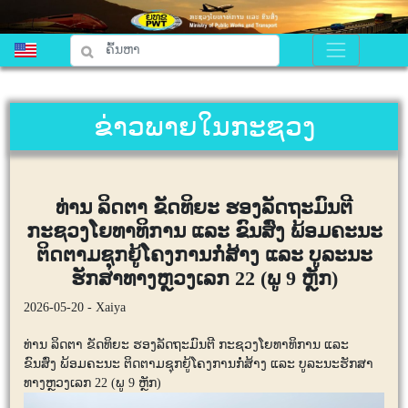
ຂ່າວພາຍໃນກະຊວງ
ທ່ານ ລິດຕາ ຂັດທິຍະ ຮອງລັດຖະມົນຕີ
ກະຊວງໂຍທາທິການ ແລະ ຂົນສົ່ງ ພ້ອມຄະນະ
ຕິດຕາມຊຸກຍູ້ໂຄງການກໍ່ສ້າງ ແລະ ບູລະນະ
ຮັກສາທາງຫຼວງເລກ 22 (ພູ 9 ຫຼັກ)
2026-05-20 - Xaiya
ທ່ານ ລິດຕາ ຂັດທິຍະ ຮອງລັດຖະມົນຕີ ກະຊວງໂຍທາທິການ ແລະ
ຂົນສົ່ງ ພ້ອມຄະນະ ຕິດຕາມຊຸກຍູ້ໂຄງການກໍ່ສ້າງ ແລະ ບູລະນະຮັກສາ
ທາງຫຼວງເລກ 22 (ພູ 9 ຫຼັກ)