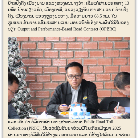
ບ້ານປົ່ງດົ່ງ ເມືອງນານ ແຂວງຫວງພະບາງວ່າ: ເລີ່ມແຕ່ສາມແຍກທາງ 13
ເໜືອ ບ້ານວຽງແກ້ວ, ເມືອງກາສີ, ແຂວງວຽງຈັນ ຫາ ສາມແຍກ ບ້ານປົ່ງ
ດົງ, ເມືອງນານ, ແຂວງຫຼວງພະບາງ, ມີຄວາມຍາວ 68.5 ກມ. ໃນ
ຮູບແບບ ສັນຍາປະສົມປະສານແບບ ມອບເໝົາທີ່ ອີງຕາມຜົນໄດ້ຮັບຂອງ
ວຽກ Output and Performance-Based Road Contract (OPBRC)
ແລະ ເກັບຄ່າ ບໍລິການຜ່ານທາງສາທາລະນະ Public Road Toll
Collection (PRTC). ນັບແຕ່ເຊັນສັນຍາຮ່ວມມືໃນເດືອນມິຖຸນາ 2025
ຜ່ານມາ ທາງບໍລິສັດໄດ້ສຳຫຼວດອອກແບບ ແລະ ກໍ່ສ້າງໄປພ້ອມ. ມາຮອດ