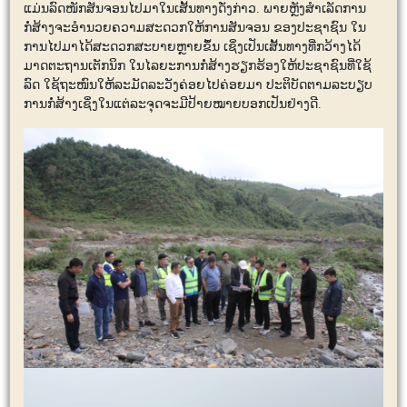
ແມ່ນລົດໜັກສັນຈອນໄປມາໃນເສັ້ນທາງດັ່ງກ່າວ. ພາຍຫຼັງສຳເລັດການ
ກໍ່ສ້າງຈະອຳນວຍຄວາມສະດວກໃຫ້ການສັນຈອນ ຂອງປະຊາຊົນ ໃນ
ການໄປມາໄດ້ສະດວກສະບາຍຫຼາຍຂຶ້ນ ເຊິ່ງເປັນເສັ້ນທາງທີ່ກວ້າງໄດ້
ມາດຕະຖານເຕັກນິກ ໃນໄລຍະການກໍ່ສ້າງຮຽກຮ້ອງໃຫ້ປະຊາຊົນທີ່ໃຊ້
ລົດ ໃຊ້ຖະໜົນໃຫ້ລະມັດລະວັງຄ່ອຍໄປຄ່ອຍມາ ປະຕິບັດຕາມລະບຽບ
ການກໍ່ສ້າງເຊິ່ງໃນແຕ່ລະຈຸດຈະມີປ້າຍໝາຍບອກເປັນຢ່າງດີ.