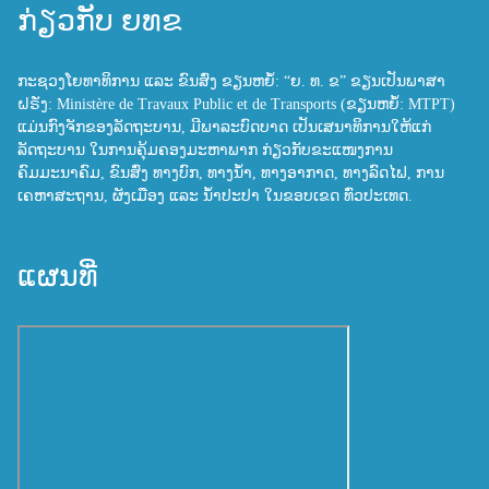
ກ່ຽວກັບ ຍທຂ
ກະຊວງໂຍທາທິການ ແລະ ຂົນສົ່ງ ຂຽນຫຍໍ້: “ຍ. ທ. ຂ” ຂຽນເປັນພາສາ
ຝຣັ່ງ: Ministère de Travaux Public et de Transports (ຂຽນຫຍໍ້: MTPT)
ແມ່ນກົງຈັກຂອງລັດຖະບານ, ມີພາລະບົດບາດ ເປັນເສນາທິການໃຫ້ແກ່
ລັດຖະບານ ໃນການຄຸ້ມຄອງມະຫາພາກ ກ່ຽວກັບຂະແໜງການ
ຄົມມະນາຄົມ, ຂົນສົ່ງ ທາງບົກ, ທາງນ້ຳ, ທາງອາກາດ, ທາງລົດໄຟ, ການ
ເຄຫາສະຖານ, ຜັງເມືອງ ແລະ ນ້ຳປະປາ ໃນຂອບເຂດ ທົ່ວປະເທດ.
ແຜນທີ່