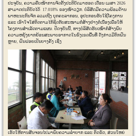
ປະຈຸບັນ, ຄວາມຄືບໜ້າການຈັດຕັ້ງປະຕິບັດມາຮອດ ເດືອນ ເມສາ 2026
ສາມາດປະຕິບັດໄດ້ 17.018% ຂອງໜ້າວຽກ. ບໍລິສັດມີຄວາມພ້ອມດ້ານ
ພາຫະນະກົນຈັກ ລວມເຖີງ ບຸກຄະລາກອນ, ອຸປະກອນຮັບໃຊ້ໂຄງການ
ແລະ ເອົາໃຈໃສ່ຕິດຕາມໄກ້ຊິດກັບສະໜາມກໍ່ສ້າງຢ່າງຕໍ່ເນື່ອງເພື່ອໃຫ້
ໂຄງການສຳເລັດຕາມແຜນ. ປັດຈຸບັນນີ້, ທາງບໍລິສັດຮັບເໝົາກໍ່ສ້າງພົບ
ຄວາມຫຍຸ້ງຍາກຍ້ອນສະພາບອາກາດໃນຂົງເຂດພື້ນທີ່ ດັ່ງກ່າວມີຕົກຝົນ
ຫຼາຍ, ຝົນຝອຍເປັນບາງຄັ້ງ ເຊິ່ງ
ເຮັດໃຫ້ການສັນຈອນໄປມາພົບຄວາມລໍາບາກ ແລະ ຕິດຂັດ, ສ່ວນໃຫຍ່