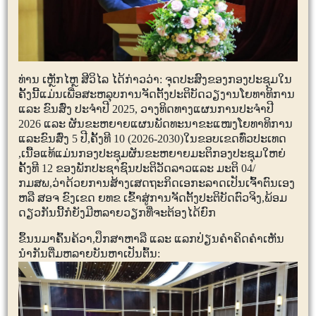
ທ່ານ ເຫຼັກໄຫຼ ສີວິໄລ ໄດ້ກ່າວວ່າ: ຈຸດປະສົງຂອງກອງປະຊຸມໃນ
ຄັ້ງນີ້ແມ່ນເພື່ອສະຫລຸບການຈັດຕັ້ງປະຕິບັດວຽງານໂຍທາທິການ
ແລະ ຂົນສົ່ງ ປະຈຳປີ
2025,
ວາງທິດທາງແຜນການປະຈຳປີ
2026
ແລະ ຜັນຂະຫຍາຍແຜນພັດທະນາຂະແໜງໂຍທາທິການ
ແລະຂົນສົ່ງ
5
ປີ
,
ຄັ້ງທີ
10 (2026-2030)
ໃນຂອບເຂດທົ່ວປະເທດ
,
ເນື້ອແທ້ແມ່ນກອງປະຊຸມຜັນຂະຫຍາຍມະຕິກອງປະຊຸມໃຫຍ່
ຄັ້ງທີ
12
ຂອງພັກປະຊາຊົນປະຕິວັດລາວແລະ ມະຕິ
04/
ກມສພ
,
ວ່າດ້ວຍການສ້າງເສດຖະກິດເອກະລາດເປັນເຈົ້າຕົນເອງ
ຫລື ສອຈ ຂົງເຂດ ຍທຂ ເຂົ້າສູ່ການຈັດຕັ້ງປະຕິບັດຕົວຈິງ
,
ພ້ອມ
ດຽວກັນນີ້ກໍຍັງມີຫລາຍວຽກທີ່ຈະຕ້ອງໄດ້ຍົກ
ຂຶ້ນນມາຄົ້ນຄ້ວາ
,
ປຶກສາຫາລື ແລະ ແລກປ່ຽນຄຳຄິດຄຳເຫັນ
ນຳກັນຕື່ມຫລາຍບັນຫາເປັນຕົ້ນ: