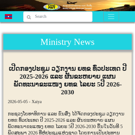
Ministry News
ເປີດກອງປະຊຸມ ວຽກງານ ຍທຂ ທົ່ວປະເທດ ປີ
2025-2026 ແລະ ຜັນຂະຫຍາຍ ແຜນ
ພັດທະນາຂະແໜງ ຍທຂ ໄລຍະ 5ປີ 2026-
2030
2026-05-05 - Xaiya
ກະຊວງໂຍທາທິການ ແລະ ຂົນສົ່ງ ໄດ້ຈັດກອງປະຊຸມ ວຽກງານ
ຍທຂ ທົ່ວປະເທດ ປີ
2025-2026
ແລະ ຜັນຂະຫຍາຍ ແຜນ
ພັດທະນາຂະແໜງ ຍທຂ ໄລຍະ
5
ປີ
2026-2030
ຂຶ້ນໃນວັນທີ
5
ພຶດສະພາ
2026
ທີ່ຫໍປະຊຸມແຫ່ງຊາດ ໂດຍການເປັນປະທານ