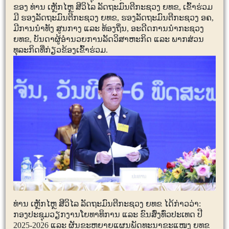
ຂອງ ທ່ານ ເຫຼັກໄຫຼ ສີວິໄລ ລັດຖະມົນຕີກະຊວງ ຍທຂ
,
ເຂົ້າຮ່ວມ
ມີ ຮອງລັດຖະມົນຕີກະຊວງ ຍທຂ
,
ຮອງລັດຖະມົນຕີກະຊວງ ອຄ
,
ມີການນໍາທັງ ສູນກາງ ແລະ ທ້ອງຖິ່ນ
,
ອະດີດການນຳກະຊວງ
ຍທຂ
,
ບັນດາຜູ້ອຳນວຍການລັດວິສາຫະກິດ ແລະ ພາກສ່ວນ
ທຸລະກິດທີ່ກ່ຽວຂ້ອງເຂົ້າຮ່ວມ.
ທ່ານ ເຫຼັກໄຫຼ ສີວິໄລ ລັດຖະມົນຕີກະຊວງ ຍທຂ ໄດ້ກ່າວວ່າ:
ກອງປະຊຸມວຽກງານໂຍທາທິການ ແລະ ຂົນສົ່ງທົ່ວປະເທດ ປີ
2025-2026
ແລະ ຜັນຂະຫຍາຍແຜນພັດທະນາຂະແໜງ ຍທຂ