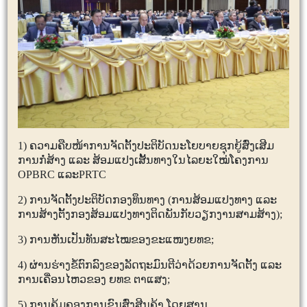
1)
ຄວາມຄືບໜ້າການຈັດຕັ້ງປະຕິບັດນະໂຍບາຍຊຸກຍູ້ສົ່ງເສີມ
ການກໍ່ສ້າງ ແລະ ສ້ອມແປງເສັ້ນທາງໃນໄລຍະໃໝ່ໂຄງການ
OPBRC
ແລະ
PRTC
2)
ການຈັດຕັ້ງປະຕິບັດກອງທຶນທາງ (ການສ້ອມແປງທາງ ແລະ
ການສ້າງຕັ້ງກອງສ້ອມແປງທາງຕິດພັນກັບວຽກງານສາມສ້າງ)
;
3)
ການຫັນເປັນທັນສະໄໝຂອງຂະແໜງຍທຂ
;
4)
ຜ່ານຮ່າງຂໍ້ຕົກລົງຂອງລັດຖະມົນຕີວ່າດ້ວຍການຈັດຕັ້ງ ແລະ
ການເຄື່ອນໄຫວຂອງ ຍທຂ ຕາແສງ
;
5)
ການຄຸ້ມຄອງການຂົນສົ່ງສີນຄ້າ
,
ໂດຍສານ.