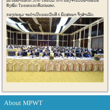
ລົດໄຟຟ້າຮອດປີ
2030
ໃຫ້ກວມ
30%
ຂອງຈຳນວນພາຫະນະ
ທັງໝົດ ໃນຂອບເຂດທົ່ວປະເທດ.
ກອງປະຊຸມ ຈະດໍາເນີນຮອດວັນທີ
6
ພຶດສະພາ ຈຶ່ງສໍາເລັດ.
About MPWT