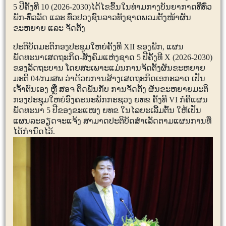
5
ປີຄັ້ງທີ
10 (2026-2030)
ໄດ້ໄຂຂຶ້ນໃນທ່າມກາງບັນຍາກາດທີ່ທົ່ວ
ພັກ-ທົ່ວລັດ ແລະ ທົ່ວປວງຊົນລາວທັງຊາດພວມຕັ້ງໜ້າຜັນ
ຂະຫຍາຍ ແລະ ຈັດຕັ້ງ
ປະຕິບັດມະຕິກອງປະຊຸມໃຫຍ່ຄັ້ງທີ
XII
ຂອງພັກ
,
ແຜນ
ພັດທະນາເສດຖະກິດ-ສັງຄົມແຫ່ງຊາດ
5
ປີຄັ້ງທີ
X (2026-2030)
ຂອງລັດຖະບານ ໂດຍສະເພາະແມ່ນການຈັດຕັ້ງຜັນຂະຫຍາຍ
ມະຕິ
04/
ກມສພ ວ່າດ້ວຍການສ້າງເສດຖະກິດເອກະລາດ ເປັນ
ເຈົ້າຕົນເອງ ຫຼື ສອຈ ຕິດພັນກັບ ການຈັດຕັ້ງ ຜັນຂະຫຍາຍມະຕິ
ກອງປະຊຸມໃຫຍ່ອົງຄະນະພັກກະຊວງ ຍທຂ ຄັ້ງທີ
VI
ກໍ່ຄືແຜນ
ພັດທະນາ
5
ປີຂອງຂະແໜງ ຍທຂ ໃນໄລຍະເລີ້ມຕົ້ນ ໃຫ້ເປັນ
ແຜນລະອຽດຈະແຈ້ງ ສາມາດປະຕິບັດສຳເລັດຕາມແຜນການທີ່
ໄດ້ກຳນົດໄວ້.