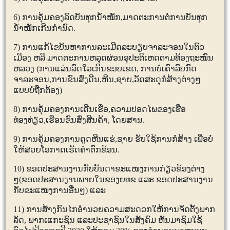
6)
ການຄຸ້ມຄອງລົດບັນທຸກນໍ້າໜັກ
,
ມາດຕະການຕໍ່ການບັນທຸກ
ນໍ້າໜັກເກີນກໍານົດ.
7)
ການແກ້ໄຂບັນຫາການລະເມີດລະບຽບຈາລະຈອນໃນຕົວ
ເມືອງ ຫລື ມາດຕະການຫລຸດຜ່ອນອຸປະຕິເຫດຕາມທ້ອງຖະໜົນ
ຫລວງ (ການແລ່ນລົດໃວເກີນຂອບເຂດ
,
ການບໍ່ເຄົາລົບກົດ
ຈາລະຈອນ
,
ການຂົນສົ່ງດີນ
,
ຫີນ
,
ຊາຍ
,
ວັດສະດຸກໍ່ສ້າງຕ່າງໆ
ແບບບໍ່ຖືກຕ້ອງ)
8)
ການຄຸ້ມຄອງການເດີນເຮືອ
,
ຄວາມປອດໄພຂອງເຮືອ
ທ່ອງທ່ຽວ
,
ເຮືອນຂົນສົ່ງສີນຄ້າ
,
ໂດຍສານ.
9)
ການຄຸ້ມຄອງການດູດຫີນແຮ່
,
ຊາຍ ຮັບໃຊ້ການກໍ່ສ້າງ ເພື່ອບໍ່
ໃຫ້ສວຍໂອກາດເຮັດຄໍາຕົກຂ້ອນ.
10)
ຂອດປະສານງານກັບບັນດາຂະແໜງການກ່ຽວຂ້ອງຕ່າງ
ໆ(ຂອດປະສານງານພາຍໃນຂອງຍທຂ ແລະ ຂອດປະສານງານ
ກັບຂະແໜງການອື່ນໆ) ແລະ
11)
ການສ້າງກົນໄກອໍານວຍຄວາມສະດວກໃຫ້ການຈັດຕັ້ງພາກ
ລັດ
,
ພາກເແກະຊົນ ແລະປະຊາຊົນໃນສັງຄົມ ຫັນມາຊົມໃຊ້