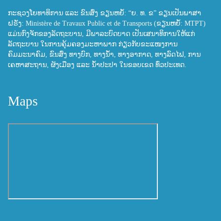
ກະຊວງໂຍທາທິການ ແລະ ຂົນສົ່ງ ຂຽນຫຍໍ້: “ຍ. ທ. ຂ” ຂຽນເປັນພາສາ
ຝຣັ່ງ: Ministère de Travaux Public et de Transports (ຂຽນຫຍໍ້: MTPT)
ແມ່ນກົງຈັກຂອງລັດຖະບານ, ມີພາລະບົດບາດ ເປັນເສນາທິການໃຫ້ແກ່
ລັດຖະບານ ໃນການຄຸ້ມຄອງມະຫາພາກ ກ່ຽວກັບຂະແໜງການ
ຄົມມະນາຄົມ, ຂົນສົ່ງ ທາງບົກ, ທາງນ້ຳ, ທາງອາກາດ, ທາງລົດໄຟ, ການ
ເຄຫາສະຖານ, ຜັງເມືອງ ແລະ ນ້ຳປະປາ ໃນຂອບເຂດ ທົ່ວປະເທດ.
Maps