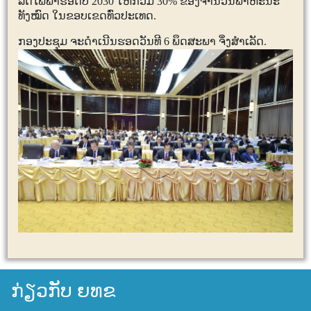
ລົດໄຟຟ້າຮອດປີ
2030
ໃຫ້ກວມ
30%
ຂອງຈຳນວນພາຫະນະ
ທັງໝົດ ໃນຂອບເຂດທົ່ວປະເທດ.
ກອງປະຊຸມ ຈະດໍາເນີນຮອດວັນທີ
6
ພຶດສະພາ ຈຶ່ງສໍາເລັດ.
ກ່ຽວກັບ ຍທຂ