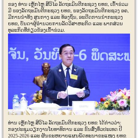
ຂອງ ທ່ານ ເຫຼັກໄຫຼ ສີວິໄລ ລັດຖະມົນຕີກະຊວງ ຍທຂ
,
ເຂົ້າຮ່ວມ
ມີ ຮອງລັດຖະມົນຕີກະຊວງ ຍທຂ
,
ຮອງລັດຖະມົນຕີກະຊວງ ອຄ
,
ມີການນໍາທັງ ສູນກາງ ແລະ ທ້ອງຖິ່ນ
,
ອະດີດການນຳກະຊວງ
ຍທຂ
,
ບັນດາຜູ້ອຳນວຍການລັດວິສາຫະກິດ ແລະ ພາກສ່ວນ
ທຸລະກິດທີ່ກ່ຽວຂ້ອງເຂົ້າຮ່ວມ.
ທ່ານ ເຫຼັກໄຫຼ ສີວິໄລ ລັດຖະມົນຕີກະຊວງ ຍທຂ ໄດ້ກ່າວວ່າ:
ກອງປະຊຸມວຽກງານໂຍທາທິການ ແລະ ຂົນສົ່ງທົ່ວປະເທດ ປີ
2025-2026
ແລະ ຜັນຂະຫຍາຍແຜນພັດທະນາຂະແໜງ ຍທຂ