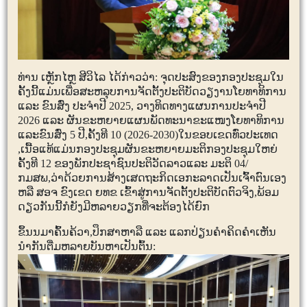
ທ່ານ ເຫຼັກໄຫຼ ສີວິໄລ ໄດ້ກ່າວວ່າ: ຈຸດປະສົງຂອງກອງປະຊຸມໃນ
ຄັ້ງນີ້ແມ່ນເພື່ອສະຫລຸບການຈັດຕັ້ງປະຕິບັດວຽງານໂຍທາທິການ
ແລະ ຂົນສົ່ງ ປະຈຳປີ
2025,
ວາງທິດທາງແຜນການປະຈຳປີ
2026
ແລະ ຜັນຂະຫຍາຍແຜນພັດທະນາຂະແໜງໂຍທາທິການ
ແລະຂົນສົ່ງ
5
ປີ
,
ຄັ້ງທີ
10 (2026-2030)
ໃນຂອບເຂດທົ່ວປະເທດ
,
ເນື້ອແທ້ແມ່ນກອງປະຊຸມຜັນຂະຫຍາຍມະຕິກອງປະຊຸມໃຫຍ່
ຄັ້ງທີ
12
ຂອງພັກປະຊາຊົນປະຕິວັດລາວແລະ ມະຕິ
04/
ກມສພ
,
ວ່າດ້ວຍການສ້າງເສດຖະກິດເອກະລາດເປັນເຈົ້າຕົນເອງ
ຫລື ສອຈ ຂົງເຂດ ຍທຂ ເຂົ້າສູ່ການຈັດຕັ້ງປະຕິບັດຕົວຈິງ
,
ພ້ອມ
ດຽວກັນນີ້ກໍຍັງມີຫລາຍວຽກທີ່ຈະຕ້ອງໄດ້ຍົກ
ຂຶ້ນນມາຄົ້ນຄ້ວາ
,
ປຶກສາຫາລື ແລະ ແລກປ່ຽນຄຳຄິດຄຳເຫັນ
ນຳກັນຕື່ມຫລາຍບັນຫາເປັນຕົ້ນ: