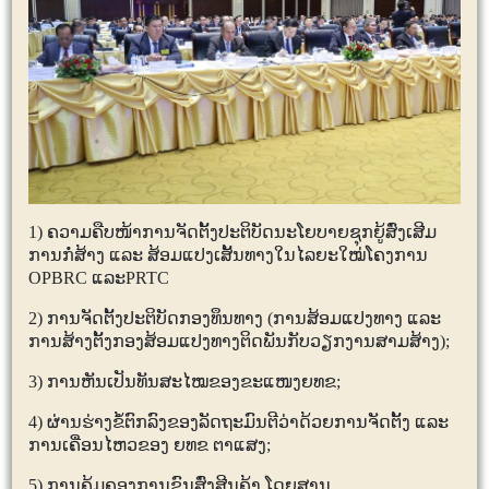
1)
ຄວາມຄືບໜ້າການຈັດຕັ້ງປະຕິບັດນະໂຍບາຍຊຸກຍູ້ສົ່ງເສີມ
ການກໍ່ສ້າງ ແລະ ສ້ອມແປງເສັ້ນທາງໃນໄລຍະໃໝ່ໂຄງການ
OPBRC
ແລະ
PRTC
2)
ການຈັດຕັ້ງປະຕິບັດກອງທຶນທາງ (ການສ້ອມແປງທາງ ແລະ
ການສ້າງຕັ້ງກອງສ້ອມແປງທາງຕິດພັນກັບວຽກງານສາມສ້າງ)
;
3)
ການຫັນເປັນທັນສະໄໝຂອງຂະແໜງຍທຂ
;
4)
ຜ່ານຮ່າງຂໍ້ຕົກລົງຂອງລັດຖະມົນຕີວ່າດ້ວຍການຈັດຕັ້ງ ແລະ
ການເຄື່ອນໄຫວຂອງ ຍທຂ ຕາແສງ
;
5)
ການຄຸ້ມຄອງການຂົນສົ່ງສີນຄ້າ
,
ໂດຍສານ.