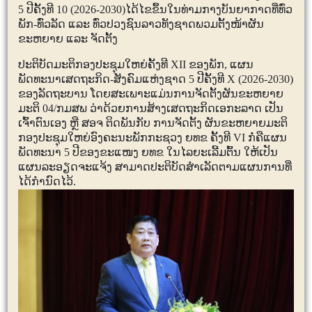
5
ປີຄັ້ງທີ
10 (2026-2030)
ໄດ້ໄຂຂຶ້ນໃນທ່າມກາງບັນຍາກາດທີ່ທົ່ວ
ພັກ-ທົ່ວລັດ ແລະ ທົ່ວປວງຊົນລາວທັງຊາດພວມຕັ້ງໜ້າຜັນ
ຂະຫຍາຍ ແລະ ຈັດຕັ້ງ
ປະຕິບັດມະຕິກອງປະຊຸມໃຫຍ່ຄັ້ງທີ
XII
ຂອງພັກ
,
ແຜນ
ພັດທະນາເສດຖະກິດ-ສັງຄົມແຫ່ງຊາດ
5
ປີຄັ້ງທີ
X (2026-2030)
ຂອງລັດຖະບານ ໂດຍສະເພາະແມ່ນການຈັດຕັ້ງຜັນຂະຫຍາຍ
ມະຕິ
04/
ກມສພ ວ່າດ້ວຍການສ້າງເສດຖະກິດເອກະລາດ ເປັນ
ເຈົ້າຕົນເອງ ຫຼື ສອຈ ຕິດພັນກັບ ການຈັດຕັ້ງ ຜັນຂະຫຍາຍມະຕິ
ກອງປະຊຸມໃຫຍ່ອົງຄະນະພັກກະຊວງ ຍທຂ ຄັ້ງທີ
VI
ກໍ່ຄືແຜນ
ພັດທະນາ
5
ປີຂອງຂະແໜງ ຍທຂ ໃນໄລຍະເລີ້ມຕົ້ນ ໃຫ້ເປັນ
ແຜນລະອຽດຈະແຈ້ງ ສາມາດປະຕິບັດສຳເລັດຕາມແຜນການທີ່
ໄດ້ກຳນົດໄວ້.