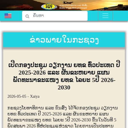
ຂ່າວພາຍໃນກະຊວງ
ເປີດກອງປະຊຸມ ວຽກງານ ຍທຂ ທົ່ວປະເທດ ປີ
2025-2026 ແລະ ຜັນຂະຫຍາຍ ແຜນ
ພັດທະນາຂະແໜງ ຍທຂ ໄລຍະ 5ປີ 2026-
2030
2026-05-05 - Xaiya
ກະຊວງໂຍທາທິການ ແລະ ຂົນສົ່ງ ໄດ້ຈັດກອງປະຊຸມ ວຽກງານ
ຍທຂ ທົ່ວປະເທດ ປີ
2025-2026
ແລະ ຜັນຂະຫຍາຍ ແຜນ
ພັດທະນາຂະແໜງ ຍທຂ ໄລຍະ
5
ປີ
2026-2030
ຂຶ້ນໃນວັນທີ
5
ພຶດສະພາ
2026
ທີ່ຫໍປະຊຸມແຫ່ງຊາດ ໂດຍການເປັນປະທານ