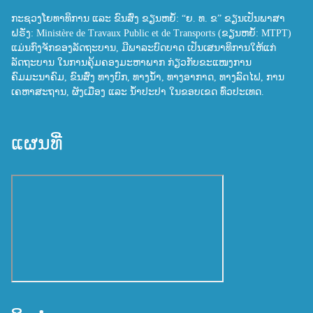
ກະຊວງໂຍທາທິການ ແລະ ຂົນສົ່ງ ຂຽນຫຍໍ້: “ຍ. ທ. ຂ” ຂຽນເປັນພາສາ
ຝຣັ່ງ: Ministère de Travaux Public et de Transports (ຂຽນຫຍໍ້: MTPT)
ແມ່ນກົງຈັກຂອງລັດຖະບານ, ມີພາລະບົດບາດ ເປັນເສນາທິການໃຫ້ແກ່
ລັດຖະບານ ໃນການຄຸ້ມຄອງມະຫາພາກ ກ່ຽວກັບຂະແໜງການ
ຄົມມະນາຄົມ, ຂົນສົ່ງ ທາງບົກ, ທາງນ້ຳ, ທາງອາກາດ, ທາງລົດໄຟ, ການ
ເຄຫາສະຖານ, ຜັງເມືອງ ແລະ ນ້ຳປະປາ ໃນຂອບເຂດ ທົ່ວປະເທດ.
ແຜນທີ່