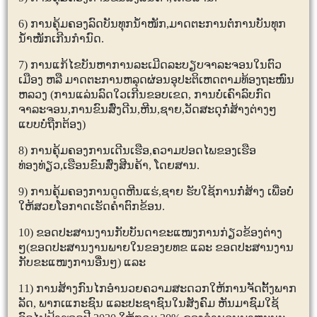
6)
ການຄຸ້ມຄອງລົດບັນທຸກນໍ້າໜັກ
,
ມາດຕະການຕໍ່ການບັນທຸກ
ນໍ້າໜັກເກີນກໍານົດ.
7)
ການແກ້ໄຂບັນຫາການລະເມີດລະບຽບຈາລະຈອນໃນຕົວ
ເມືອງ ຫລື ມາດຕະການຫລຸດຜ່ອນອຸປະຕິເຫດຕາມທ້ອງຖະໜົນ
ຫລວງ (ການແລ່ນລົດໃວເກີນຂອບເຂດ
,
ການບໍ່ເຄົາລົບກົດ
ຈາລະຈອນ
,
ການຂົນສົ່ງດີນ
,
ຫີນ
,
ຊາຍ
,
ວັດສະດຸກໍ່ສ້າງຕ່າງໆ
ແບບບໍ່ຖືກຕ້ອງ)
8)
ການຄຸ້ມຄອງການເດີນເຮືອ
,
ຄວາມປອດໄພຂອງເຮືອ
ທ່ອງທ່ຽວ
,
ເຮືອນຂົນສົ່ງສີນຄ້າ
,
ໂດຍສານ.
9)
ການຄຸ້ມຄອງການດູດຫີນແຮ່
,
ຊາຍ ຮັບໃຊ້ການກໍ່ສ້າງ ເພື່ອບໍ່
ໃຫ້ສວຍໂອກາດເຮັດຄໍາຕົກຂ້ອນ.
10)
ຂອດປະສານງານກັບບັນດາຂະແໜງການກ່ຽວຂ້ອງຕ່າງ
ໆ(ຂອດປະສານງານພາຍໃນຂອງຍທຂ ແລະ ຂອດປະສານງານ
ກັບຂະແໜງການອື່ນໆ) ແລະ
11)
ການສ້າງກົນໄກອໍານວຍຄວາມສະດວກໃຫ້ການຈັດຕັ້ງພາກ
ລັດ
,
ພາກເແກະຊົນ ແລະປະຊາຊົນໃນສັງຄົມ ຫັນມາຊົມໃຊ້