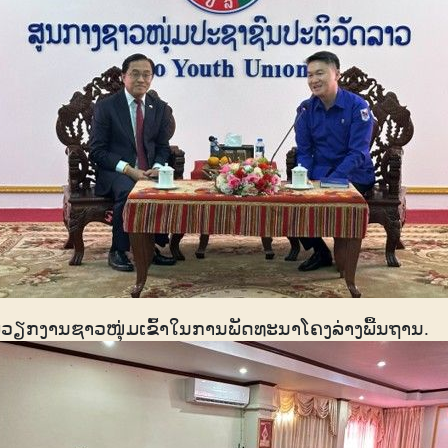
ີມວຽກງານຊາວໜຸ່ມເຂົ້າໃນການພັດທະນາໂຄງລ່າງພື້ນຖານ
.