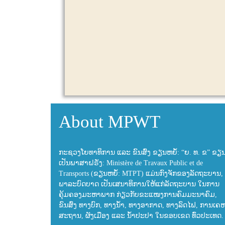
About MPWT
ກະຊວງໂຍທາທິການ ແລະ ຂົນສົ່ງ ຂຽນຫຍໍ້: “ຍ. ທ. ຂ” ຂຽ
ເປັນພາສາຝຣັ່ງ: Ministère de Travaux Public et de
Transports (ຂຽນຫຍໍ້: MTPT) ແມ່ນກົງຈັກຂອງລັດຖະບານ, 
ພາລະບົດບາດ ເປັນເສນາທິການໃຫ້ແກ່ລັດຖະບານ ໃນການ
ຄຸ້ມຄອງມະຫາພາກ ກ່ຽວກັບຂະແໜງການຄົມມະນາຄົມ,
ຂົນສົ່ງ ທາງບົກ, ທາງນ້ຳ, ທາງອາກາດ, ທາງລົດໄຟ, ການເຄ
ສະຖານ, ຜັງເມືອງ ແລະ ນ້ຳປະປາ ໃນຂອບເຂດ ທົ່ວປະເທດ.