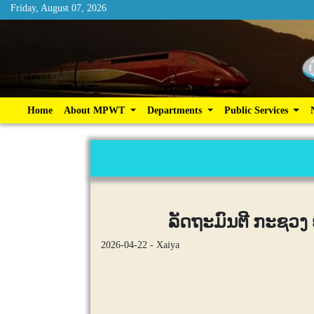
Friday, August 07, 2026
Friday, August 07, 2026
Home
About MPWT
Departments
Publ
Home
About MPWT
Departments
Public Services
ລັດຖະມົນຕີ ກະຊວງ 
2026-04-22 - Xaiya