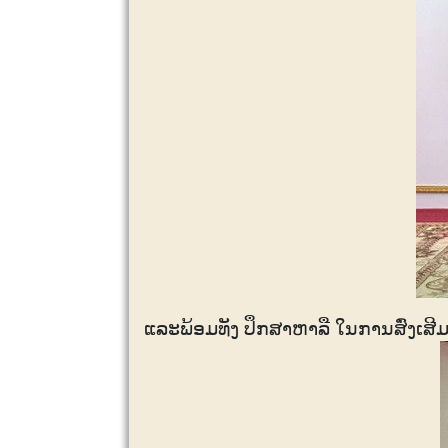
ແລະພ້ອມທັງ ປຶກສາຫາລື ໃນການສົ່ງເສ