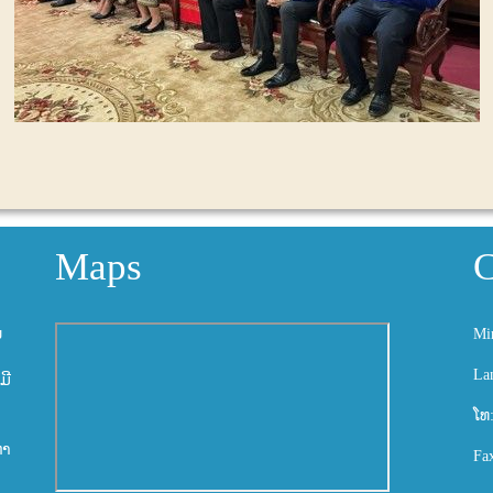
Maps
C
ນ
Mi
La
ມີ
ໂທ
ຫາ
Fa