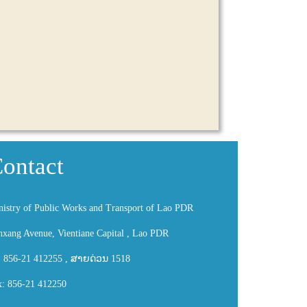
ontact
nistry of Public Works and Transport of Lao PDR
nxang Avenue, Vientiane Capital , Lao PDR
: 856-21 412255 , ສາຍດ່ວນ 1518
x: 856-21 412250