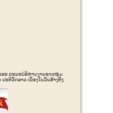
ແລະ ຄະນະບໍລິຫານງານຊາວໜຸ່ມ
ປະຕິວັດລາວ ເນື່ອງໃນວັນສ້າງຕັ້ງ