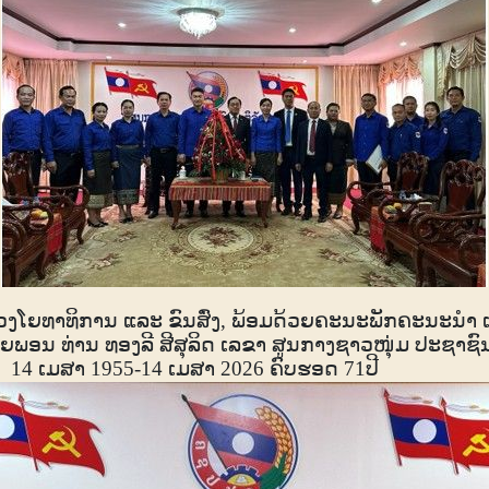
ຊວງໂຍທາທິການ ແລະ ຂົນສົ່ງ
,
ພ້ອມດ້ວຍຄະນະພັກຄະນະນໍາ 
ຍພອນ ທ່ານ ທອງລີ ສີສຸລິດ ເລຂາ ສູນກາງຊາວໜຸ່ມ ປະຊາຊົນ 
ວ
14
ເມສາ
1955-14
ເມສາ
2026
ຄົບຮອດ
71
ປີ