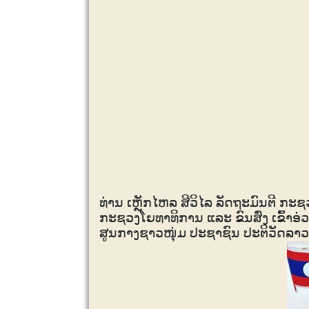
ທ່ານ ເຫຼັກໄຫລ ສີວິໄລ ລັດຖະມົນຕີ ກະ
ກະຊວງໂຍທາທິການ ແລະ ຂົນສົ່ງ ເຂົ້າອ່ວ
ສູນກາງຊາວໜຸ່ມ ປະຊາຊົນ ປະຕິວັດລາ