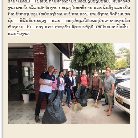
ອານາ​ໄມ​ລວມ ​ ​ເພື່ອ​ເປັນ​ການສ້າງ​ຄວາມ​​ເປັນລະບຽບ​ຮຽບຮ້ອຍ, ສະອາດ​ຈົບ​
ງາມ ພາຍ​ໃນ​ບໍລິ​ເວນ​ສຳນັກງານ ກະຊວງ ​ໂຍທາ​ທິການ ​ແລະ ຂົນ​ສົ່ງ ​ແລະ ເພື່ອ​
ຕ້ອນຮັບ​ກອງ​ປະ​ຂຸມ​ໃຫຍ່​ຂອງ​ອົງຄະ​ນະ​ພັກ​ກະຊວງ, ສາມ​ອົງການ​ຈັດ​ຕັ້ງມະຫາ​
ຊົນ ທີ່​ຂື້ນ​ກັບ​ກະຊວງ ​ແລະ ກອງ​ປະຊຸມ​ໃຫຍ່​ຂອງ​ບັນດາ​ຮາກ​ຖານ​ພັກ
ຫ້ອງການ, ກົມ, ກອງ ​ແລະ ສະ​ຖາ​ບັນ ​​ທີ່ຈະ​ມາ​ເຖິງ​ນີ້ ​ໃຫ້​ມີ​ຂະ​ບວນ​ຟົດ​ຟື້ນ ​
ແລະ ຈົບ​ງາມ.