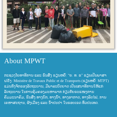
About MPWT
ກະຊວງໂຍທາທິການ ແລະ ຂົນສົ່ງ ຂຽນຫຍໍ້: “ຍ. ທ. ຂ” ຂຽນເປັນພາສາ
ຝຣັ່ງ: Ministère de Travaux Public et de Transports (ຂຽນຫຍໍ້: MTPT)
ແມ່ນກົງຈັກຂອງລັດຖະບານ, ມີພາລະບົດບາດ ເປັນເສນາທິການໃຫ້ແກ່
ລັດຖະບານ ໃນການຄຸ້ມຄອງມະຫາພາກ ກ່ຽວກັບຂະແໜງການ
ຄົມມະນາຄົມ, ຂົນສົ່ງ ທາງບົກ, ທາງນ້ຳ, ທາງອາກາດ, ທາງລົດໄຟ, ການ
ເຄຫາສະຖານ, ຜັງເມືອງ ແລະ ນ້ຳປະປາ ໃນຂອບເຂດ ທົ່ວປະເທດ.