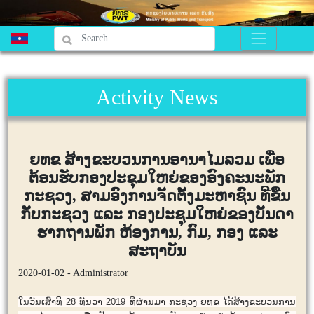
Activity News
ຍທຂ ສ້າງຂະບວນການອານາໄມລວມ ເພື່ອ
ຕ້ອນຮັບກອງປະຂຸມໃຫຍ່ຂອງອົງຄະນະພັກ
ກະຊວງ, ສາມອົງການຈັດຕັ້ງມະຫາຊົນ ທີ່ຂື້ນ
ກັບກະຊວງ ແລະ ກອງປະຊຸມໃຫຍ່ຂອງບັນດາ
ຮາກຖານພັກ ຫ້ອງການ, ກົມ, ກອງ ແລະ
ສະຖາບັນ
2020-01-02 - Administrator
​ໃນ​ວັນ​ເສົາ​ທີ 28 ທັນວາ 2019 ທີ່​ຜ່ານ​ມາ ກະຊວງ ຍທຂ ​ໄດ້ສ້າງຂະ​ບວນການ​