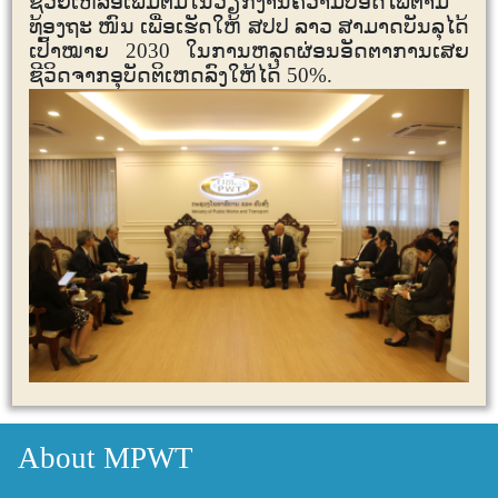
ຊ່ວຍເຫລືອເພີ່ມຕື່ມໃນວຽກງານຄວາມປອດໄພຕາມ
ທ້ອງຖະ ໜົນ ເພື່ອເຮັດໃຫ້ ສປປ ລາວ ສາມາດບັນລຸໄດ້
ເປົ້າໝາຍ
2030
ໃນການຫລຸດຜ່ອນອັດຕາການເສຍ
ຊີວິດຈາກອຸບັດຕິເຫດລົງໃຫ້ໄດ້
50%.
About MPWT