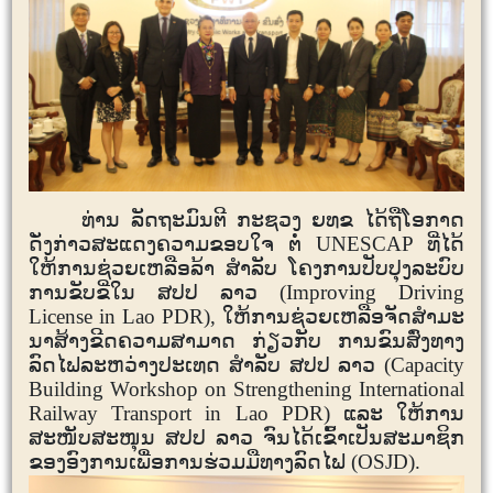
ທ່ານ ລັດຖະມົນຕີ ກະຊວງ ຍທຂ ໄດ້ຖືໂອກາດ
ດັ່ງກ່າວສະແດງຄວາມຂອບໃຈ ຕໍ່
UNESCAP
ທີ່ໄດ້
ໃຫ້ການຊ່ວຍເຫລືອລ້າ ສຳລັບ ໂຄງການປັບປຸງລະບົບ
ການຂັບຂີ່ໃນ ສປປ ລາວ
(Improving Driving
License in Lao PDR)
, ໃຫ້ການຊ່ວຍເຫລືອຈັດສຳມະ
ນາສ້າງຂີດຄວາມສາມາດ ກ່ຽວກັບ ການຂົນສົ່ງທາງ
ລົດໄຟລະຫວ່າງປະເທດ ສຳລັບ ສປປ ລາວ
(Capacity
Building Workshop on Strengthening International
Railway Transport in Lao PDR)
ແລະ ໃຫ້ການ
ສະໜັບສະໜຸນ ສປປ ລາວ ຈົນໄດ້ເຂົ້າເປັນສະມາຊິກ
ຂອງອົງການເພື່ອການຮ່ວມມືທາງລົດໄຟ (
OSJD)
.