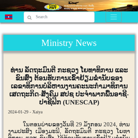
Ministry News
ທ່ານ ລັດຖະມົນຕີ ກະຊວງ ໂຍທາທິການ ແລະ
ຂົນສົ່ງ ຕ້ອນຮັບການເຂົ້າຢ້ຽມຂໍ່ານັບຂອງ
ເລຂາທິການບໍລິຫານງານຄະນະກຳມາທິການ
ເສດຖະກິດ-ສັງຄົມ ສປຊ ປະຈຳພາກພື້ນອາຊີ-
ປາຊີຟິກ (UNESCAP)
2024-01-29 - Xaiya
ໃນຕອນບ່າຍຂອງວັນທີ
29
ມັງກອນ
2024,
ທ່ານ
ງາມປະສົງ ເມືອງມະນີ,​ ລັດຖະມົນຕີ ກະຊວງ ໂຍທາ
ທິການ ແລະ ຂົນສົ່ງ ໄດ້ຕ້ອນຮັບການເຂົ້າຢ້ຽມຂໍ່ານັບ