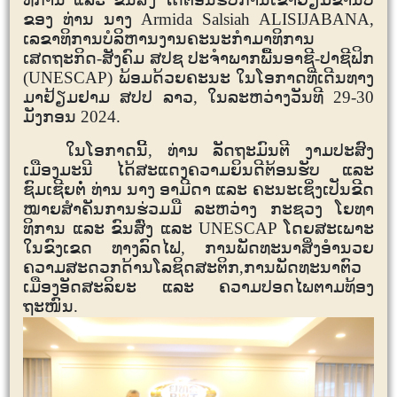
ຂອງ ທ່ານ ນາງ
Armida Salsiah ALISIJABANA,
ເລຂາທິການບໍລິຫານງານຄະນະກຳມາທິການ
ເສດຖະກິດ-ສັງຄົມ ສປຊ ປະຈຳພາກພື້ນອາຊີ-ປາຊີຟິກ
(
UNESCAP)
ພ້ອມດ້ວຍຄະນະ ໃນໂອກາດທີ່ເດີນທາງ
ມາຢ້ຽມຢາມ ສປປ ລາວ, ໃນລະຫວ່າງວັນທີ
29-30
ມັງກອນ
2024.
ໃນໂອກາດນີ້,​ ທ່ານ ລັດຖະມົນຕີ ງາມປະສົງ
ເມືອງມະນີ ໄດ້ສະແດງຄວາມຍິນດີຕ້ອນຮັບ ແລະ
ຊົມເຊີຍຕໍ່ ທ່ານ ນາງ ອາມີດາ ແລະ ຄະນະເຊິ່ງເປັນຂີດ
ໝາຍສຳຄັນການຮ່ວມມື ລະຫວ່າງ ກະຊວງ ໂຍທາ
ທິການ ແລະ ຂົນສົ່ງ ແລະ
UNESCAP
ໂດຍສະເພາະ
ໃນຂົງເຂດ ທາງລົດໄຟ, ການພັດທະນາສິ່ງອໍານວຍ
ຄວາມສະດວກດ້ານໂລຊິດສະຕິກ,​ ການພັດທະນາຕົວ
ເມືອງອັດສະລິຍະ ແລະ ຄວາມປອດໄພຕາມທ້ອງ
ຖະໜົນ.