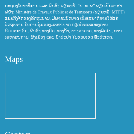
ກະຊວງໂຍທາທິການ ແລະ ຂົນສົ່ງ ຂຽນຫຍໍ້: “ຍ. ທ. ຂ” ຂຽນເປັນພາສາ
ຝຣັ່ງ: Ministère de Travaux Public et de Transports (ຂຽນຫຍໍ້: MTPT)
ແມ່ນກົງຈັກຂອງລັດຖະບານ, ມີພາລະບົດບາດ ເປັນເສນາທິການໃຫ້ແກ່
ລັດຖະບານ ໃນການຄຸ້ມຄອງມະຫາພາກ ກ່ຽວກັບຂະແໜງການ
ຄົມມະນາຄົມ, ຂົນສົ່ງ ທາງບົກ, ທາງນ້ຳ, ທາງອາກາດ, ທາງລົດໄຟ, ການ
ເຄຫາສະຖານ, ຜັງເມືອງ ແລະ ນ້ຳປະປາ ໃນຂອບເຂດ ທົ່ວປະເທດ.
Maps