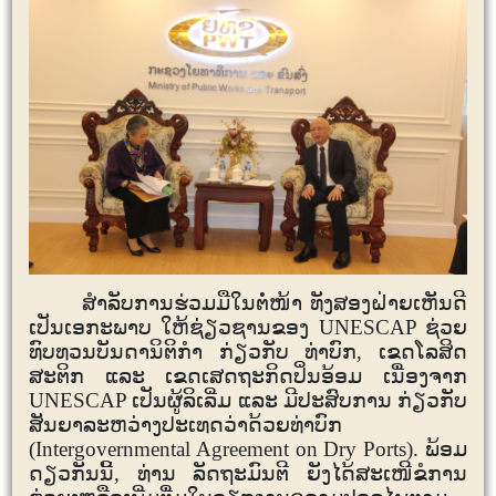
ສຳລັບການຮ່ວມມືໃນຕໍ່ໜ້າ ທັງສອງຝ່າຍເຫັນດີ
ເປັນເອກະພາບ ໃຫ້ຊ່ຽວຊານຂອງ
UNESCAP
ຊ່ວຍ
ທົບທວນບັນດານິຕິກຳ ກ່ຽວກັບ ທ່າບົກ, ເຂດໂລສິດ
ສະຕິກ ແລະ ເຂດເສດຖະກິດປິ່ນອ້ອມ ເນື່ອງຈາກ
UNESCAP
ເປັນຜູ້ລິເລີ່ມ ແລະ ມີປະສົບການ ກ່ຽວກັບ
ສັນຍາລະຫວ່າງປະເທດວ່າດ້ວຍທ່າບົກ
(
Intergovernmental Agreement on Dry Ports
)
.
ພ້ອມ
ດຽວກັນນີ້, ທ່ານ ລັດຖະມົນຕີ ຍັງໄດ້ສະເໜີຂໍການ