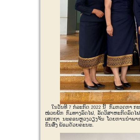
ໃນວັນທີ
ກໍລະກົດ
ນີ້ ກົມກວດກາ ກະ
7
2022
ໜ່ວຍພັກ ກົມທາງລົດໄຟ
ລັດວິສາຫະກິດລົດໄ
,
ເສດຖາ ນະຄອນຫຼວງວຽງຈັນ ໂດຍການນໍາພາ
ຂົນສົ່ງ ພ້ອມດ້ວຍຄະນະ.