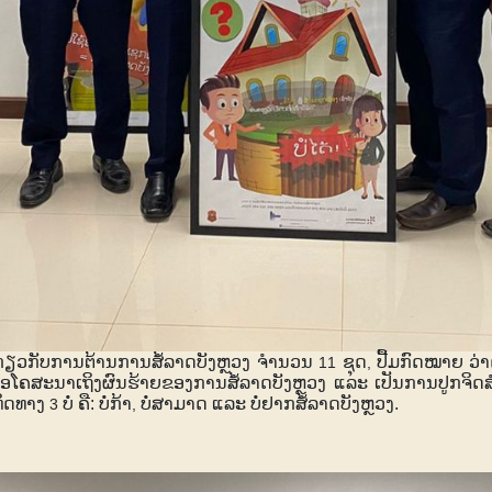
ກ່ຽວກັບການຕ້ານການສໍ້ລາດບັງຫຼວງ ຈຳນວນ
ຊຸດ
ປື້ມກົດໝາຍ ວ່
11
,
ເພື່ອໂຄສະນາເຖິງຜົນຮ້າຍຂອງການສໍ້ລາດບັງຫຼວງ ແລະ ເປັນການປູກຈິ
ມທິດທາງ
ບໍ່ ຄື: ບໍ່ກ້າ
ບໍ່ສາມາດ​ ແລະ ບໍ່ຢາກສໍ້ລາດບັງຫຼວງ.
3
,​