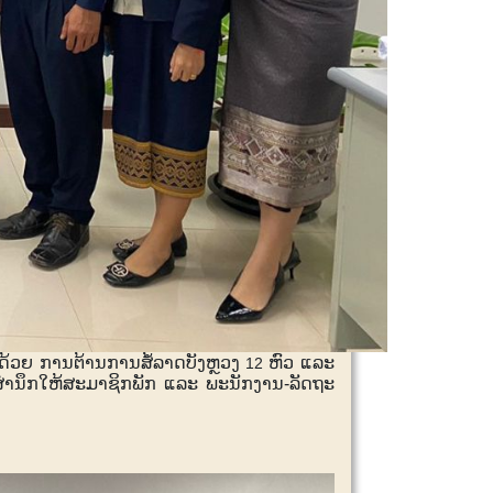
າດ້ວຍ ການຕ້ານການສໍ້ລາດບັງຫຼວງ
ຫົວ ແລະ
12
ດສຳນຶກ​ ໃຫ້ສະມາຊິກພັກ ແລະ ພະນັກງານ-ລັດຖະ