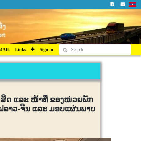
Sign in
MAIL
Links
Sign in
 ສິດ ແລະ ໜ້າທີ່ ຂອງໜ່ວຍພັກ
ໄຟລາວ-ຈີນ ແລະ ມອບແຜ່ນພາບ