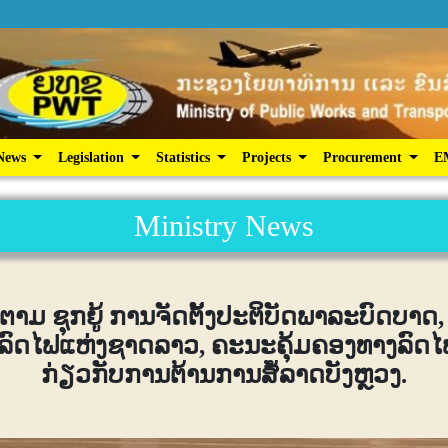
ic Services
News
Legislation
Statistics
Projects
News
Legislation
Statistics
Projects
Procurement
E
Ministry News
ມ ຊຸກຍູ້ ການຈັດຕັ້ງປະຕິບັດພາລະບົດບາດ,
ິດລົດໄຟແຫ່ງຊາດລາວ, ຄະນະຄຸ້ມຄອງທາງລົດ
ກ່ຽວກັບການຕ້ານການສໍ້ລາດບັງຫຼວງ.