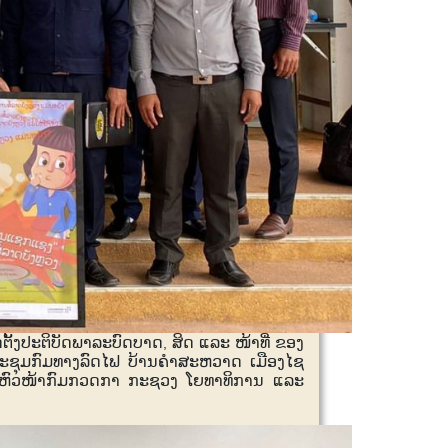
ດຕັ້ງປະຕິບັດພາລະບົດບາດ
ສິດ ແລະ ໜ້າທີ່ ຂອງ
,
ງປະຊຸມກົມທາງລົດໄຟ ບ້ານຄຳສະຫວາດ ເມືອງໄຊ
ຫົວໜ້າກົມກວດກາ ກະຊວງ ໂຍທາທິການ ແລະ