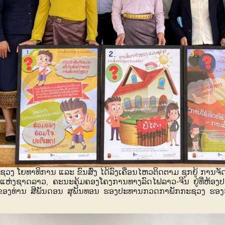
ຊວງ ໂຍທາທິການ ແລະ ຂົນສົ່ງ ໄດ້ລົງເຄື່ອນໄຫວຕິດຕາມ ຊຸກຍູ້ ການຈັ
ຟແຫ່ງຊາດລາວ
ຄະນະຄຸ້ມຄອງໂຄງການທາງລົດໄຟລາວ-ຈີນ ຢູ່ທີ່ຫ້ອ
,
ຂອງທ່ານ ສີພັນດອນ ສຸພັນທອນ ຮອງປະທານກວດກາພັກກະຊວງ ຮອງ