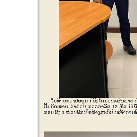
ໃນທ້າຍກອງປະຊຸມ ກໍຍັງໄດ້ມອບແຜ່ນພາບ 
ປື້ມກົດໝາຍ ວ່າດ້ວຍ ກວດກາລັດ
ຫົວ ນີ້
12
ກອນ ທັງ
ໜ່ວຍພັກເພື່ອສ້າງສະຕິເປັນເຈົ້າຕາ
3