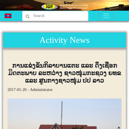
Activity News
ການແຂ່ງຂັນກິລາບານແຕະ ແລະ ດຶງເຊືອກ
ມິດຕະພາບ ລະຫວ່າງ ຊາວໜຸ່ມກະຊວງ ຍທຂ
ແລະ ສູນກາງຊາວໜຸ່ມ ປປ ລາວ
2017-01-20 - Administrator