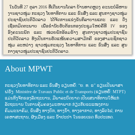
​ ໃນ​ວັນ​ທີ 27 ຕຸລາ 2016 ທີ່​ເດີນ​ບານ​ໂດ​ລາ ບ້ານ​ທາດຫຼວງ ຄະນະ​ບໍລິຫານ
ງານຊາວ​ໜູ່ມ ກະຊວງ ​ໂຍທາ​ທິການ ​ແລະ ຂົນ​ສົ່ງ ​ແລະ ສູນ​ກາງ​ຊາວ​ໜູ່ມ
ປະຊາຊົນ​ປະຕິວັດ​ລາວ ​ໄດ້​ຈັດການ​ແຂ່ງຂັນ​ກິລາ​ບານ​ແຕະ ​ແລະ ດຶງ​
ເຊືອກ​ມິດຕະພາບ ​ເພື່ອ​ຂໍ່າ​ນັບ​ຮັບ​ຕ້ອນ​ກອງ​ປະຊຸມ​ໃຫຍ່​ຄັ້ທີ IV ຂອງ​
ອົງຄະ​ນະ​ພັກ ​ແລະ ໜ່ວຍ​ພັກ​ອ້ອມ​ຂ້າງ ສູນ​ກາງ​ຊາວ​ໜູ່ມປະຊາຊົນ​
ປະຕິວັດ​ລາວ ທັງ​ເປັນ​ການ​ຮັດ​ແໜ້ນ​ຄວາມ​ສາມັກຄີ ຂອງ​ສາມະ​ຊິກຊາວ​
ໜຸ່ມ ລະຫວ່າງ ຊາວ​ໜຸ່ມ​ກະຊວງ ​ໂຍທາ​ທິການ ​ແລະ ຂົນ​ສົ່ງ ​ແລະ ສູນ​
ກາງ​ຊາວ​ໜູ່ມປະຊາຊົນ​ປະຕິວັດ​ລາວ.
About MPWT
ກະຊວງໂຍທາທິການ ແລະ ຂົນສົ່ງ ຂຽນຫຍໍ້: “ຍ. ທ. ຂ” ຂຽນເປັນພາສາ
ຝຣັ່ງ: Ministère de Travaux Public et de Transports (ຂຽນຫຍໍ້: MTPT)
ແມ່ນກົງຈັກຂອງລັດຖະບານ, ມີພາລະບົດບາດ ເປັນເສນາທິການໃຫ້ແກ່
ລັດຖະບານ ໃນການຄຸ້ມຄອງມະຫາພາກ ກ່ຽວກັບຂະແໜງການ
ຄົມມະນາຄົມ, ຂົນສົ່ງ ທາງບົກ, ທາງນ້ຳ, ທາງອາກາດ, ທາງລົດໄຟ, ການ
ເຄຫາສະຖານ, ຜັງເມືອງ ແລະ ນ້ຳປະປາ ໃນຂອບເຂດ ທົ່ວປະເທດ.