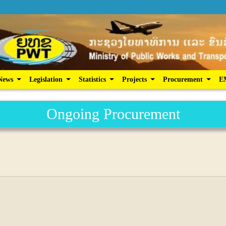
ic Services
News
Legislation
Statistics
Projects
News
Legislation
Statistics
Projects
Procurement
E
Ongoing Procurement