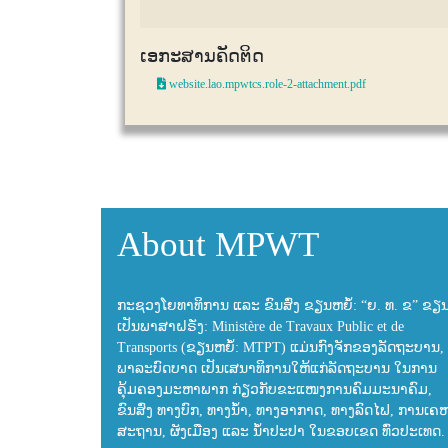
ເອກະສານຄັດຕິດ
website.lao.mpwtcs.role-2-attachment.pdf
About MPWT
ກະຊວງໂຍທາທິການ ແລະ ຂົນສົ່ງ ຂຽນຫຍໍ້: “ຍ. ທ. ຂ” ຂຽ
ເປັນພາສາຝຣັ່ງ: Ministère de Travaux Public et de
Transports (ຂຽນຫຍໍ້: MTPT) ແມ່ນກົງຈັກຂອງລັດຖະບານ, 
ພາລະບົດບາດ ເປັນເສນາທິການໃຫ້ແກ່ລັດຖະບານ ໃນການ
ຄຸ້ມຄອງມະຫາພາກ ກ່ຽວກັບຂະແໜງການຄົມມະນາຄົມ,
ຂົນສົ່ງ ທາງບົກ, ທາງນ້ຳ, ທາງອາກາດ, ທາງລົດໄຟ, ການເຄ
ສະຖານ, ຜັງເມືອງ ແລະ ນ້ຳປະປາ ໃນຂອບເຂດ ທົ່ວປະເທດ.