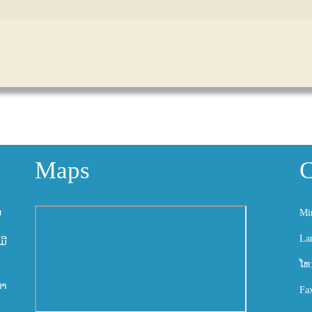
Maps
C
ນ
Mi
La
ມີ
ໂທ
ຫາ
Fa