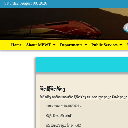
Saturday, August 08, 2026
Saturday, August 08, 2026
Home
About MPWT
Departments
Publ
Home
About MPWT
Departments
Public Services
ຈັດຊື້ຈັດຈ້າງ
ຂໍ້ຕົກລົງ ວ່າດ້ວຍການຈັດຊື້ຈັດຈ້າງ ນະຄອນຫຼວງວຽງຈັນ-ວັງວຽງ
ໄລຍະເວລາ:
04/06/2021
-
ທີ່ຢູ່ :
ບ້ານ ຫັດສະດີ
ສະໜັບສະໜູນໂດຍ :
GIZ