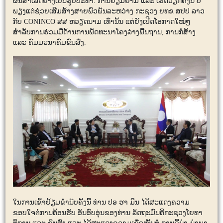
ຜົນສຳເລັດຢ່າງເປັນຮູບປະທຳ. ການຢ້ຽມຢາມ ແລະ ເຮັດວຽກຄັ້ງນີ້ ບໍ່
ພຽງແຕ່ຊ່ວຍເສີມສ້າງສາຍພົວພັນລະຫວ່າງ ກະຊວງ ຍທຂ ສປປ ລາວ
ກັບ CONINCO ສສ ຫວຽດນາມ ເທົ່ານັ້ນ ແຕ່ຍັງເປີດໂອກາດໃໝ່ໆ
ສຳລັບການຮ່ວມມືດ້ານການພັດທະນາໂຄງລ່າງພື້ນຖານ, ການກໍ່ສ້າງ
ແລະ ຄົມມະນາຄົມຂົນສົ່ງ.
ໃນການເຂົ້າຢ້ຽມຂໍ່ານັບຄັ້ງນີ້ ທ່ານ ປອ ຮາ ມິນ ໄດ້ສະແດງຄວາມ
ຂອບໃຈຕໍ່ການຕ້ອນຮັບ ອັນອົບອຸ່ນຂອງທ່ານ ລັດຖະມົນຕີກະຊວງໂຍທາ