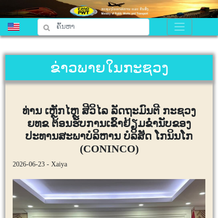
ຂ່າວພາຍໃນກະຊວງ
ທ່ານ ເຫຼັກໄຫຼ ສີວິໄລ ລັດຖະມົນຕີ ກະຊວງ
ຍທຂ ຕ້ອນຮັບການເຂົ້າຢ້ຽມຂໍ່ານັບຂອງ
ປະທານສະພາບໍລິຫານ ບໍລິສັດ ໂກນິນໂກ
(CONINCO)
2026-06-23 - Xaiya