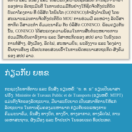
ທິການ ແລະ ຂົນສົ່ງ ແລະ ໄດ້ສະແດງຄວາມເຊື່ອໝັ້ນຕໍ່ ການຊີ້ນໍາ-ນໍາພາ
ຂອງທ່ານ ລັດຖະມົນຕີ ໃນການຮ່ວມມືກັນຢ່າງໃກ້ຊິດຈັດຕັ້ງປະຕິບັດ
ບັນດາໂຄງການ ທີ່ ບໍລິສັດ ໂກນິນໂກ (CONINCO)ກຳລັງດຳເນີນຢູ່ ໂດຍ
ສະເພາະແມ່ນການຈັດຕັ້ງປະຕິບັດ MOU ການຮ່ວມມື ລະຫວ່າງ ລັດວິສາ
ຫາກິດ ວິສາວະກໍາ ຄົມມະນາຄົມ ກັບ ບໍລິສັດ CONINCO. ພ້ອມດຽວກັນ
ນັ້ນ, CONINCO ໄດ້ສະແດງຄວາມພ້ອມໃນການສືບຕໍ່ຂະຫຍາຍການ
ຮ່ວມມືກັບບັນດາອົງການ ແລະ ວິສາຫະກິດຂອງ ສປປ ລາວ ໃນຂົງເຂດ
ການກໍ່ສ້າງ, ຜັງເມືອງ, ລົດໄຟ, ສະໜາມບິນ, ພະລັງງານ ແລະ ໂຄງລ່າງ
ພື້ນຖານອື່ນໆ ເພື່ອປະກອບສ່ວນເຂົ້າໃນການພັດທະນາເສດຖະກິດ-ສັງຄົມ
ຂອງ ສປປ ລາວ.
ກ່ຽວກັບ ຍທຂ
ກະຊວງໂຍທາທິການ ແລະ ຂົນສົ່ງ ຂຽນຫຍໍ້: “ຍ. ທ. ຂ” ຂຽນເປັນພາສາ
ຝຣັ່ງ: Ministère de Travaux Public et de Transports (ຂຽນຫຍໍ້: MTPT)
ແມ່ນກົງຈັກຂອງລັດຖະບານ, ມີພາລະບົດບາດ ເປັນເສນາທິການໃຫ້ແກ່
ລັດຖະບານ ໃນການຄຸ້ມຄອງມະຫາພາກ ກ່ຽວກັບຂະແໜງການ
ຄົມມະນາຄົມ, ຂົນສົ່ງ ທາງບົກ, ທາງນ້ຳ, ທາງອາກາດ, ທາງລົດໄຟ, ການ
ເຄຫາສະຖານ, ຜັງເມືອງ ແລະ ນ້ຳປະປາ ໃນຂອບເຂດ ທົ່ວປະເທດ.