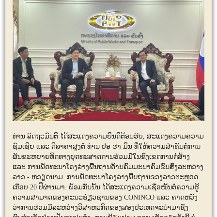
ທ່ານ ລັດຖະມົນຕີ ໄດ້ສະແດງຄວາມຍິນດີຕ້ອນຮັບ, ສະແດງຄວາມຄວາມ
ຊົມເຊີຍ ແລະ ຕີລາຄາສູງຕໍ່ ທ່ານ ປອ ຮາ ມິນ ທີ່ໃຫ້ຄວາມສໍາຄັນຕໍ່ການ
ຜັນຂະຫຍາຍທິດທາງຍຸດທະສາດການຮ່ວມມືໃນຂົງເຂດການກໍ່ສ້າງ
ແລະ ການພັດທະນາໂຄງລ່າງພື້ນຖານດ້ານຄົມມະນາຄົມຂົນສົ່ງລະຫວ່າງ
ລາວ - ຫວຽດນາມ. ການພັດທະນາໂຄງລ່າງພື້ນຖານຂອງລາວຕະຫຼອດ
ເກືອບ 20 ປີຜ່ານມາ. ພ້ອມກັນນັ້ນ ໄດ້ສະແດງຄວາມເຊື່ອໝັ້ນຕໍ່ຄວາມຮູ້
ຄວາມສາມາດຂອງຄະນະຊ່ຽວຊານຂອງ CONINCO ແລະ ຄາດຫວັງ
ວ່າການຮ່ວມມືລະຫວ່າງວິສາຫະກິດຂອງສອງປະເທດຈະນຳມາຊຶ່ງ