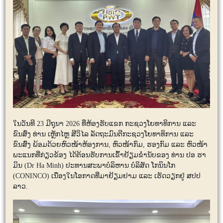
ໃນວັນທີ 23 ມີຖຸນາ 2026 ທີ່ຫ້ອງຮັບແຂກ ກະຊວງໂຍທາທິການ ແລະ
ຂົນສົ່ງ ທ່ານ ເຫຼັກໄຫຼ ສີວິໄລ ລັດຖະມົນຕີກະຊວງໂຍທາທິການ ແລະ
ຂົນສົ່ງ ພ້ອມດ້ວຍຫົວໜ້າຫ້ອງການ, ຫົວໜ້າກົມ, ຮອງກົມ ແລະ ຫົວໜ້າ
ພະແນກທີ່ກ່ຽວຂ້ອງ ໄດ້ຕ້ອນຮັບການເຂົ້າຢ້ຽມຂໍ່ານັບຂອງ ທ່ານ ປອ ຮາ
ມິນ (Dr Ha Minh) ປະທານສະພາບໍລິຫານ ບໍລິສັດ ໂກນິນໂກ
(CONINCO) ເນື່ອງໃນໂອກາດທີ່ມາຢ້ຽມຢາມ ແລະ ເຮັດວຽກຢູ່ ສປປ
ລາວ.