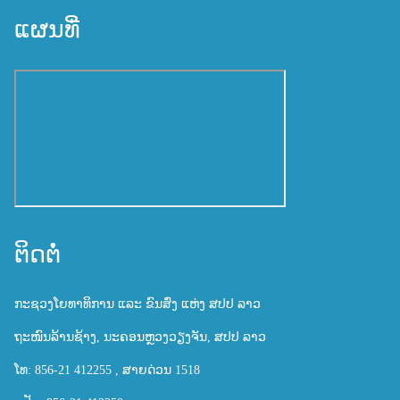
ແຜນທີ່
ຕິດຕໍ່
ກະຊວງໂຍທາທິການ ແລະ ຂົນສົ່ງ ແຫ່ງ ສປປ ລາວ
ຖະໜົນລ້ານຊ້າງ, ນະຄອນຫຼວງວຽງຈັນ, ສປປ ລາວ
ໂທ: 856-21 412255 , ສາຍດ່ວນ 1518