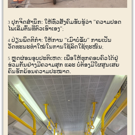
ປຸກຈິດສຳນຶກ: ໃຫ້ທົ່ວສັງຄົມຮັບຮູ້ວ່າ "ຄວາມປອດ
3
ໄພເລີ່ມຕົ້ນທີ່ຕົວເຮົາເອງ"
;
ປ່ຽນພຶດຕິກຳ: ໃຫ້ການ "ເມົາບໍ່ຂັບ" ກາຍເປັນ
4
ວັດທະນະທຳໃໝ່ໃນການໃຊ້ລົດໃຊ້ຖະໜົນ
;
ຫຼຸດຜ່ອນອຸບປະຕິເຫດ: ເພື່ອໃຫ້ທຸກຄອບຄົວໄດ້ຢູ່
5
ຮ່ວມກັນຢ່າງມີຄວາມສຸກ ແລະ ບໍ່ຕ້ອງມີໃຜສູນເສຍ
ຄົນຮັກຍ້ອນຄວາມປະໝາດ.