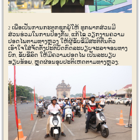
ເພື່ອເປັນການກະຕຸກຊຸກຍູ້ໃຫ້ ທຸກພາກສ່ວນມີ
2
ສ່ວນຮ່ວມໃນການປ້ອງກັນ
ແກ້ໄຂ ວຽກງານຄວາມ
,
ປອດໄພຕາມທາງຫຼວງ ໃຫ້ຜູ້ຂັບຂີ່ມີສະຕິຕື່ນຕົວ
ເອົາໃຈໃສ່ຈັດຕັ້ງປະຕິບັດກົດລະບຽບຈະລາຈອນທາງ
ບົກ
ຂັບຂີ່ລົດ ໃຫ້ມີຄວາມປອດໄພ ເປັນລະບຽບ
,
ຮຽບຮ້ອຍ
ຫຼຸດຜ່ອນອຸບປະຕິເຫດຕາມທາງຫຼວງ
,
;