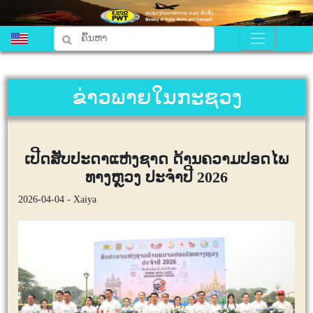
ຂ່າວພາຍໃນກະຊວງ
ເປີດສັບປະດາແຫ່ງຊາດ ດ້ານຄວາມປອດໄພ
ທາງຫຼວງ ປະຈຳປີ 2026
2026-04-04 - Xaiya