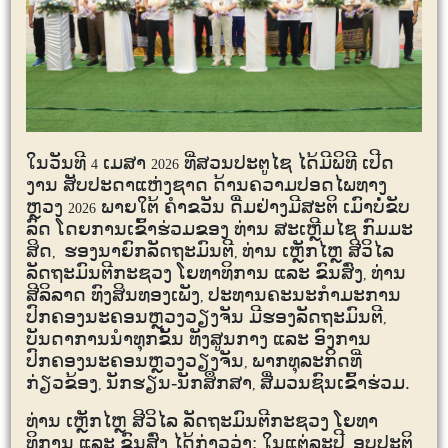
ໃນວັນທີ
ເມສາ
ທີ່ສວນປະຕູໄຊ ໄດ້ມີພິທີ ເປີດ
4
2026
ງານ ສັບປະດາແຫ່ງຊາດ ດ້ານຄວາມປອດໄພທາງ
ຫຼວງ
ພາຍໃຕ້ ຄໍາຂວັນ ດື່ມຢ່າງມີສະຕິ ເມົາບໍ່ຂັບ
2026
ລົດ ໂດຍການເຂົ້າຮ່ວມຂອງ ທ່ານ ສະເຫຼີມໄຊ ກົມມະ
ສິດ
ຮອງນາຍົກລັດຖະມົນຕີ
ທ່ານ ເຫຼັກໄຫຼ ສີວິໄລ
,
,
ລັດຖະມົນຕີກະຊວງ ໂຍທາທິການ ແລະ ຂົນສົ່ງ
ທ່ານ
,
ສີລິລາດ ທົງສິນທອງເພັງ
ປະທານຄະນະກຳມະການ
,
ປົກຄອງນະຄອນຫຼວງວຽງຈັນ ມີຮອງລັດຖະມົນຕີ
,
ບັນດາການນໍາທຸກຂັ້ນ ທັງສູນກາງ ແລະ ອົງການ
ປົກຄອງນະຄອນຫຼວງວຽງຈັນ
ພາກທຸລະກິດທີ່
,
ກ່ຽວຂ້ອງ
ນັກຮຽນ-ນັກສຶກສາ
ສື່ມວນຊົນເຂົ້າຮ່ວມ.
,
,
ທ່ານ ເຫຼັກໄຫຼ ສີວິໄລ ລັດຖະມົນຕີກະຊວງ ໂຍທາ
ທິການ ແລະ ຂົນສົ່ງ ໄດ້ກ່າວວ່າ: ໃນແຕ່ລະປີ
ອຸບປະຕິ
,