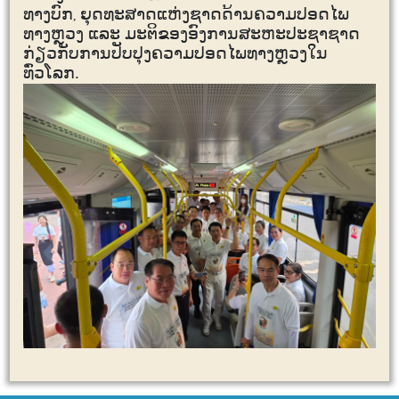
ທາງບົກ
ຍຸດທະສາດແຫ່ງຊາດດ້ານຄວາມປອດໄພ
,
ທາງຫຼວງ ແລະ ມະຕິຂອງອົງການສະຫະປະຊາຊາດ
ກ່ຽວກັບການປັບປຸງຄວາມປອດໄພທາງຫຼວງໃນ
ທົ່ວໂລກ.