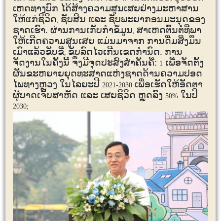
ເຫດທາງບົກ ໄດ້ສ້າງຄວາມສູນເສຍຢ່າງມະຫາສານ
ໃຫ້ແກ່ຊີວິດ
ຊັບສິນ ແລະ ຊັບພະຍາກອນມະນຸດຂອງ
,
ຊາດເຮົາ. ຜ່ານການເກັບກຳຂໍ້ມູນ
ສາເຫດຕົ້ນຕໍ່ທີ່ພາ
,
ໃຫ້ເກີດຄວາມສູນເສຍ ແມ່ນມາຈາກ ການດື່ມສິ່ງມຶນ
ເມົາແລ້ວຂັບຂີ່
ຂັບລົດໄວເກີນເຂດກຳນົດ. ການ
,
ຈັດງານໃນຄັ້ງນີ້ ຈຶ່ງມີຈຸດປະສົງສໍາຄັນຄື:
ເພື່ອຈັດຕັ້ງ
1
ຜັນຂະຫຍາຍຍຸດທະສາດແຫ່ງຊາດດ້ານຄວາມປອດ
ໄພທາງຫຼວງ ໃນໄລຍະປີ
ເພື່ອເຮັດໃຫ້ອັດຕາ
2021-2030
ຜູ້ບາດເຈັບສາຫັດ ແລະ ເສຍຊີວິດ ຫຼຸດລົງ
ໃນປີ
50%
2030;