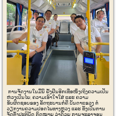
ການຈັດງານໃນມື້ນີ້ ຢັ້ງຢືນອີກເທື່ອໜຶ່ງເຖິງຄວາມເປັນ
ຫ່ວງເປັນໄຍ
ຄວາມເອົາໃຈໃສ່ ແລະ ຄວາມ
,
ຮັບຜິດຊອບຂອງ ລັດຖະບານກໍ່ຄື ບັນດາແຂວງ ຕໍ່
ວຽກງານຄວາມປອດໄພທາງຫຼວງ ແລະ ທັງເປັນການ
ຈັດຕັ້ງປະຕິບັດ ກົດໝາຍ ວ່າດ້ວຍ ການຈະລາຈອນ