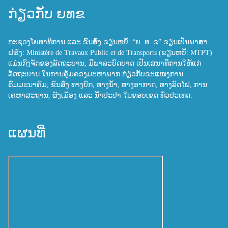
ກ່ຽວກັບ ຍທຂ
ກະຊວງໂຍທາທິການ ແລະ ຂົນສົ່ງ ຂຽນຫຍໍ້: “ຍ. ທ. ຂ” ຂຽນເປັນພາສາ
ຝຣັ່ງ: Ministère de Travaux Public et de Transports (ຂຽນຫຍໍ້: MTPT)
ແມ່ນກົງຈັກຂອງລັດຖະບານ, ມີພາລະບົດບາດ ເປັນເສນາທິການໃຫ້ແກ່
ລັດຖະບານ ໃນການຄຸ້ມຄອງມະຫາພາກ ກ່ຽວກັບຂະແໜງການ
ຄົມມະນາຄົມ, ຂົນສົ່ງ ທາງບົກ, ທາງນ້ຳ, ທາງອາກາດ, ທາງລົດໄຟ, ການ
ເຄຫາສະຖານ, ຜັງເມືອງ ແລະ ນ້ຳປະປາ ໃນຂອບເຂດ ທົ່ວປະເທດ.
ແຜນທີ່