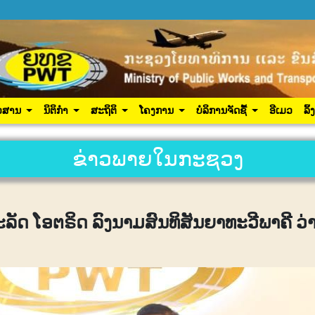
ປະຊາຊົນ
ຂ່າວສານ
ນິຕິກຳ
ສະຖິຕິ
ໂຄງການ
ເຂົ້າສູ
ວສານ
ນິຕິກຳ
ສະຖິຕິ
ໂຄງການ
ບໍລິການຈັດຊື້
ອີເມວ
ລິ້
ຂ່າວພາຍໃນກະຊວງ
ດ ໂອຕຣິດ ລົງນາມສົນທິສັນຍາທະວີພາຄີ ວ່