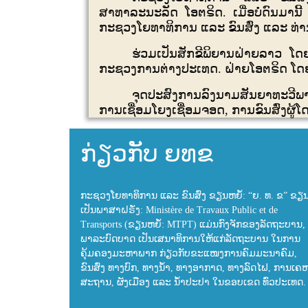
ສາທາລະນະລັດ ໂອຕຣິດ. ເມື່ອບໍ່ດົນມາ
ກະຊວງໂຍທາທິການ ແລະ ຂົນສົ່ງ ແລະ ທ່
ຮ່ວມເປັນສັກຂີພິຍານຝ່າຍລາວ ໂ
ກະຊວງການຕ່າງປະເທດ. ຝ່າຍໂອຕຣິດ ໂດ
ຈຸດປະສົງການລົງນາມສັນຍາທະວີພາຄ
ການເຊື່ອມໂຍງເຊື່ອມຈອດ,
ການຂົນສົ່ງຜູ້
ກ່ຽວກັບ ຍທຂ
ກະຊວງໂຍທາທິການ ແລະ ຂົນສົ່ງ ຂຽນຫຍໍ້: “ຍ. ທ. ຂ” ຂຽ
ເປັນພາສາຝຣັ່ງ: Ministère de Travaux Public et de
Transports (ຂຽນຫຍໍ້: MTPT) ແມ່ນກົງຈັກຂອງລັດຖະບານ, 
ພາລະບົດບາດ ເປັນເສນາທິການໃຫ້ແກ່ລັດຖະບານ ໃນການ
ຄຸ້ມຄອງມະຫາພາກ ກ່ຽວກັບຂະແໜງການຄົມມະນາຄົມ,
ຂົນສົ່ງ ທາງບົກ, ທາງນ້ຳ, ທາງອາກາດ, ທາງລົດໄຟ, ການເຄ
ສະຖານ, ຜັງເມືອງ ແລະ ນ້ຳປະປາ ໃນຂອບເຂດ ທົ່ວປະເທດ.