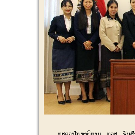
ກະຊວງໂຍທາທິການ ແລະ ຂົນສ