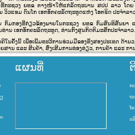
ນີ້ ທີ່ກະຊວງ ຍທຂ ຕາງໜ້າໃຫ້ແກ່ລັດຖະບານ ສປປ ລາວ ໂດຍ 
ານ ວິວແຮມ ດົນໂກ ເອກອັກຄະລັດຖະທູດແຫ່ງ ໂອຕຣິດ ປະຈຳລາວ
ດຍ ກົມກອງທີ່ກ່ຽວຂ້ອງພາຍໃນກະຊວງ ຍທຂ ກົມສົນທິສັນຍາ 
ຍທ່ານ ເອກອັກຄະລັດຖະທູດ
,
ທ່ານກົງສູນກິດຕິມະສັກປະຈຳລາວ
ີໃນຄັ້ງນີ້ ເພື່ອເພີ່ມທະວີການຮ່ວມມືຂອງທັງສອງປະເທດ ດ້ານ
ໂດຍສານ ແລະ ສິນຄ້າ
,
ສົ່ງເສີມການທ່ອງທ່ຽວ
,
ການຄ້າ ແລະ ການ
ແຜນທີ່
ຕ
ນ
ກະ
ຖະ
ມີ
ໂທ
ຫາ
ແຟ