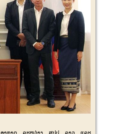
ສົ່ງທາງອາກາດ ລະຫວ່າງ ສປປ ລາວ ແລະ