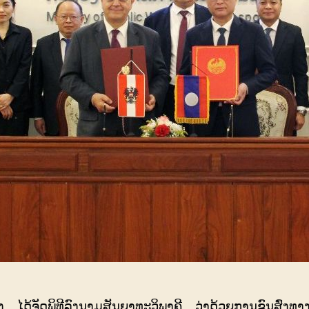
ົ່ງ
ໄດ້ຈັດພິທີລົງນາມສັນຍາທະວິພາຄີ ວ່າດ້ວຍການຂົນ