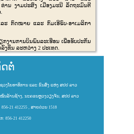
ທ່ານ ງາມປະສົງ ເມືອງມະນີ ລັດຖະມົນຕີ
.
ແລະ ກົດໝາຍ ແລະ ກົມເອີຣົບ-ອາເມລິກາ
.
ວຽກງານການບິນພົນລະເຮືອນ ເພື່ອຮັບປະກັນ
ລົງທຶນ ລະຫວ່າງ
2
ປະເທດ.
ິດຕໍ່
ຊວງໂຍທາທິການ ແລະ ຂົນສົ່ງ ແຫ່ງ ສປປ ລາວ
ໜົນລ້ານຊ້າງ, ນະຄອນຫຼວງວຽງຈັນ, ສປປ ລາວ
: 856-21 412255 , ສາຍດ່ວນ 1518
ັກ: 856-21 412250