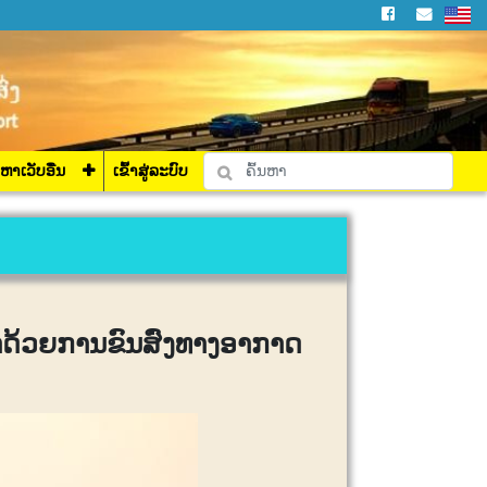
່ລະບົບ
ງຫາເວັບອື່ນ
ເຂົ້າສູ່ລະບົບ
າດ້ວຍການຂົນສົ່ງທາງອາກາດ