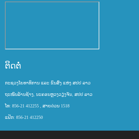
ຕິດຕໍ່
ກະຊວງໂຍທາທິການ ແລະ ຂົນສົ່ງ ແຫ່ງ ສປປ ລາວ
ຖະໜົນລ້ານຊ້າງ, ນະຄອນຫຼວງວຽງຈັນ, ສປປ ລາວ
ໂທ: 856-21 412255 , ສາຍດ່ວນ 1518
ແຟັກ: 856-21 412250