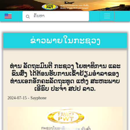
ຂ່າວພາຍໃນກະຊວງ
ທ່ານ ລັດຖະມົນຕີ ກະຊວງ ໂຍທາທິການ ແລະ
ຂົນສົ່ງ ໄດ້ຕ້ອນຮັບການເຂົ້າຢ້ຽມອໍາລາຂອງ
ທ່ານເອກອັກຄະລັດຖະທູດ ແຫ່ງ ສະຫະພາບ
ເອີຣົບ ປະຈໍາ ສປປ ລາວ.
2024-07-15 - Sayphone