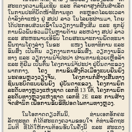
ສະແດງຄວາມຊົມເຊີຍ ແລະ ຕີລາຄາສູງຕໍ່ຜົນສໍາເລັດ
ໃນການປະຕິບັດໜ້າທີ່ການທູດ ຕະຫຼອດໄລຍະເວລາ
ດຳລົງຕຳແໜ່ງ ຢູ່ ສປປ ລາວ ໃນໄລຍະຜ່ານມາ
,
ໂດຍ
ໄດ້ປະກອບສ່ວນເຂົ້າໃນວຽກງານສົ່ງເສີມ ແລະ ຊຸກຍູ້
ການພົວພັນຮ່ວມມືໃນຫຼາຍດ້ານ ລະຫວ່າງ ສປປ ລາວ
ແລະ ສະຫະພາບເອີຣົບ ໂດຍສະເພາະການພັດທະນາ
ພື້ນຖານໂຄງລ່າງ ໃນຂະ ແໜງ ໂຍທາທິການ ແລະ
ຂົນສົ່ງ ເປັນຕົ້ນ ວຽກງານການຂົນສົ່ງ, ວຽກງານຂົວ
ທາງ ແລະ ວຽກງານນຳ້ປະປາ ຜ່ານການຊ່ວຍເຫຼືອລ້າ
ແລະ ກູ້ຢືມ ເປັນຕົ້ນ ໂຄງການນຳ້ປະປາ ຢູ່ບັນດາແຂວງ
ພາກກາງ,
ໂຄງ ການຂົນສົ່ງຕົວເມືອງແບບຍືນຍົງ
ນະຄອນຫຼວງວຽງຈັນ, ໂຄງການກໍ່ສ້າງເສັ້ນທາງ
ຊົນນະບົດແບບຍືນຍົງ ຢູ່ບັນດາແຂວງ, ໂຄງການຍົກ
ລະດັບທາງຫຼວງແຫ່ງຊາດ ເລກທີ
13
ໃຕ້, ໂຄງການຍົກ
ລະດັບທາງຫຼວງແຫ່ງຊາດ ເລກທີ
2
E
ແລະ ການສ້າງ
ຈິດສຳນຶກ ເພື່ອການຂັບຂີ່ທີ່ປອດໄພຕາມທາງຫຼວງ.
ໃນໂອກາດດຽວກັນນີ້
,
ທ່ານເອກອັກຄະ
ລັດຖະທູດ ກໍ່ໄດ້ສະແດງຄວາມຂອບໃຈ ຕໍ່ທ່ານລັດຖະ
ມົນຕີ ທີ່ໄດ້ໃຫ້ການຕ້ອນຮັບໃນຄັ້ງນີ້ ແລະ ສະແດງ