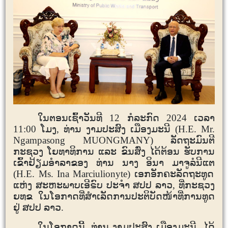
ໃນຕອນເຊົ້າວັນທີ
12
ກໍລະກົດ
2024
ເວລາ
11:00
ໂມງ, ທ່ານ ງາມປະສົງ ເມືອງມະນີ (
H.E. Mr.
Ngampasong M
UONGMANY
)
ລັດຖະມົນຕີ
ກະຊວງ ໂຍທາທິການ ແລະ ຂົນສົ່ງ ໄດ້ຕ້ອນ ຮັບການ
ເຂົ້າຢ້ຽມອໍາລາຂອງ ທ່ານ ນາງ
ອິນາ ມາຈູລໍນີແຕ
(
H.E.
Ms. Ina Ma
r
ciulionyte
)
ເອກອັກຄະລັດຖະທູດ
ແຫ່ງ ສະຫະພາບເອີຣົບ ປະຈໍາ ສປປ ລາວ
,
ທີ່ກະຊວງ
ຍທຂ ໃນໂອກາດທີ່ສໍາເລັດການປະຕິບັດໜ້າທີ່ການທູດ
ຢູ່ ສປປ ລາວ.
ໃນໂອກາດນີ້
,
ທ່ານ ງາມປະສົງ ເມືອງມະນີ
ໄດ້