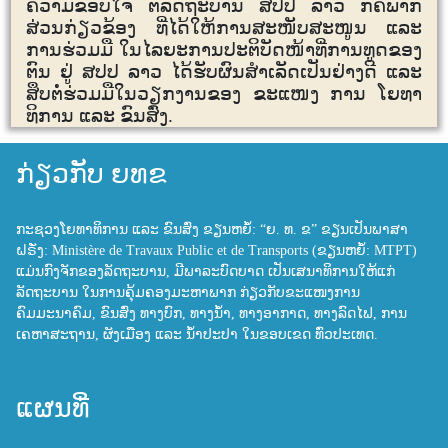
ຄວາມຂອບໃຈ ຕໍ່ລັດຖະບານ ສປປ ລາວ ກໍ່ຄືພາກ
ສ່ວນກ່ຽວຂ້ອງ ທີ່ໄດ້ໃຫ້ການສະໜັບສະໜູນ ແລະ
ການຮ່ວມມື ໃນໄລຍະການປະຕິບັດໜ້າທີ່ການທູດຂອງ
ຕົນ ຢູ່ ສປປ ລາວ ໄດ້ຮັບຜົນສໍາເລັດເປັນຢ່າງດີ ແລະ
ສຶບຕໍ່ຮ່ວມມືໃນວຽກງານຂອງ ຂະແໜງ ການ ໂຍທາ
ທິການ ແລະ ຂົນສົ່ງ.
ກ່ຽວກັບ ຍທຂ
ກະຊວງໂຍທາທິການ ແລະ ຂົນສົ່ງ ຂຽນຫຍໍ້: “ຍ. ທ. ຂ” ຂຽນເປັນພາສາ
ຝຣັ່ງ: Ministère de Travaux Public et de Transports (ຂຽນຫຍໍ້: MTPT)
ແມ່ນກົງຈັກຂອງລັດຖະບານ, ມີພາລະບົດບາດ ເປັນເສນາທິການໃຫ້ແກ່
ລັດຖະບານ ໃນການຄຸ້ມຄອງມະຫາພາກ ກ່ຽວກັບຂະແໜງການ
ຄົມມະນາຄົມ, ຂົນສົ່ງ ທາງບົກ, ທາງນ້ຳ, ທາງອາກາດ, ທາງລົດໄຟ, ການ
ເຄຫາສະຖານ, ຜັງເມືອງ ແລະ ນ້ຳປະປາ ໃນຂອບເຂດ ທົ່ວປະເທດ.
ແຜນທີ່