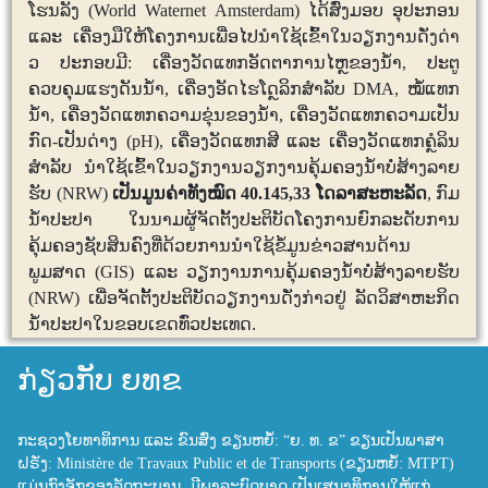
ໂຮນລັງ
(World Waternet Amsterdam
)
ໄດ້ສົ່ງ
ມອບ
ອຸປະກອນ
ແລະ
ເຄື່ອງມືໃຫ້ໂຄງການເພື່ອໄປນໍາໃຊ້ເຂົ້າໃນວຽກງານດັ່ງດ່າ
ວ
ປະກອບມີ
:
ເຄື່ອງວັດແທກອັດຕາການໄຫຼຂອງນໍ້າ
,
ປະຕູ
ຄວບຄຸມແຮງດັນນໍ້າ
,
ເຄື່ອງອັດໄຮໂດຼລິກສໍາລັບ
DMA,
ໝໍ້ແທກ
ນໍ້າ
,
ເຄື່ອງວັດແທກຄວາມຂຸ່ນຂອງນໍ້າ
,
ເຄື່ອງວັດແທກຄວາມເປັນ
ກົດ
-
ເປັນດ່າງ
(pH),
ເຄື່ອງວັດແທກສີ
ແລະ
ເຄື່ອງວັດແທກຄຼໍລິນ
ສຳລັບ
ນຳໃຊ້ເຂົ້າໃນວຽກງານວຽກງານຄຸ້ມຄອງນໍ້າບໍ່ສ້າງລາຍ
ຮັບ
(NRW)
ເປັນມູນຄ່າທັງໝົດ
40.145,33
ໂດລາສະຫະລັດ
,
ກົມ
ນໍ້າປະປາ
ໃນນາມຜູ້ຈັດຕັ້ງປະຕິບັດໂຄງການຍົກລະດັບການ
ຄຸ້ມຄອງຊັບສິນຄົງທີ່ດ້ວຍການນໍາໃຊ້ຂໍ້ມູນຂ່າວສານດ້ານ
ພູມສາດ
(GIS)
ແລະ
ວຽກງານການຄຸ້ມຄອງນ້ຳບໍ່ສ້າງລາຍຮັບ
(NRW)
ເພື່ອຈັດຕັ້ງປະຕິບັດວຽກງານດັ່ງກ່າວຢູ່
ລັດວິສາຫະກິດ
ນໍ້າປະປາໃນຂອບເຂດທົ່ວປະເທດ
.
ກ່ຽວກັບ ຍທຂ
ກະຊວງໂຍທາທິການ ແລະ ຂົນສົ່ງ ຂຽນຫຍໍ້: “ຍ. ທ. ຂ” ຂຽນເປັນພາສາ
ຝຣັ່ງ: Ministère de Travaux Public et de Transports (ຂຽນຫຍໍ້: MTPT)
ແມ່ນກົງຈັກຂອງລັດຖະບານ, ມີພາລະບົດບາດ ເປັນເສນາທິການໃຫ້ແກ່