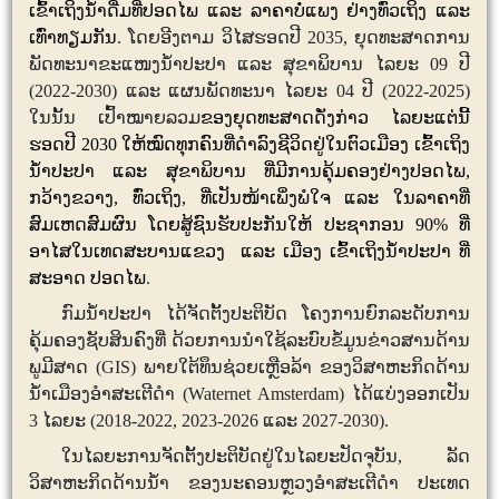
ເຂົ້າເຖິງນໍ້າດື່ມທີ່ປອດໄພ
ແລະ
ລາຄາບໍ່ແພງ
ຢ່າງທົ່ວເຖິງ
ແລະ
ເທົ່າທຽມກັນ
.
ໂດຍອີງຕາມ
ວິໄສຮອດປີ
2035,
ຍຸດທະສາດການ
ພັດທະນາຂະແໜງນໍ້າປະປາ
ແລະ
ສຸຂາພິບານ
ໄລຍະ
09
ປີ
(2022-2030)
ແລະ
ແຜນພັດທະນາ
ໄລຍະ
04
ປີ
(2022-2025)
ໃນນັ້ນ
ເປົ້າໝາຍລວມ
ຂອງຍຸດ
ທະ
ສາດ
ດັ່ງກ່າວ
ໄລ
ຍະແຕ່ນີ້
ຮອດປີ
2030
ໃຫ້ໝົດທຸກຄົນທີ່ດໍາລົງຊີວິດຢູ່ໃນຕົວເມືອງ
ເຂົ້າເຖິງ
ນໍ້າປະປາ
ແລະ
ສຸຂາພິບານ
ທີ່ມີການຄຸ້ມຄອງຢ່າງປອດໄພ
,
ກວ້າງຂວາງ
,
ທົ່ວເຖິງ
,
ທີ່ເປັນໜ້າເພິ່ງພໍໃຈ
ແລະ
ໃນລາຄາທີ່
ສົມເຫດສົມຜົນ
ໂດຍສູ້ຊົນຮັບປະກັນໃຫ້
ປະຊາກອນ
90%
ທີ່
ອາໄສໃນເທດສະບານແຂວງ
ແລະ
ເມືອງ
ເຂົ້າເຖິງນໍ້າປະປາ
ທີ່
ສະອາດ
ປອດໄພ
.
ກົມນໍ້າປະປາ
ໄດ້ຈັດຕັ້ງປະຕິບັດ
ໂຄງການຍົກລະດັບການ
ຄຸ້ມຄອງຊັບສິນຄົງທີ່
ດ້ວຍການນໍາໃຊ້ລະບົບຂໍ້ມູນຂ່າວສານດ້ານ
ພູມີສາດ
(
GIS)
ພາຍໃຕ້ທຶນຊ່ວຍເຫຼືອລ້າ
ຂອງວິສາຫະກິດດ້ານ
ນ້ຳເມືອງອ
ໍາ
ສະເຕີດໍາ
(
Waternet Amsterdam
)
ໄດ້ແບ່ງອອກເປັນ
3
ໄລຍະ
(2018-2022, 2023-2026
ແລະ
2027-2030).
ໃນໄລຍະການຈັດຕັ້ງປະຕິບັດຢູ່ໃນໄລຍະປັດຈຸບັນ, ລັດ
ວິສາຫະກິດດ້ານນໍ້າ
ຂອງນະຄອນຫຼວງອຳສະເຕີດຳ
ປະເທດ