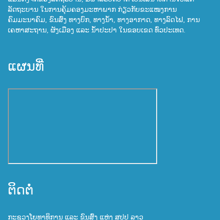
ລັດຖະບານ ໃນການຄຸ້ມຄອງມະຫາພາກ ກ່ຽວກັບຂະແໜງການ
ຄົມມະນາຄົມ, ຂົນສົ່ງ ທາງບົກ, ທາງນ້ຳ, ທາງອາກາດ, ທາງລົດໄຟ, ການ
ເຄຫາສະຖານ, ຜັງເມືອງ ແລະ ນ້ຳປະປາ ໃນຂອບເຂດ ທົ່ວປະເທດ.
ແຜນທີ່
ຕິດຕໍ່
ກະຊວງໂຍທາທິການ ແລະ ຂົນສົ່ງ ແຫ່ງ ສປປ ລາວ