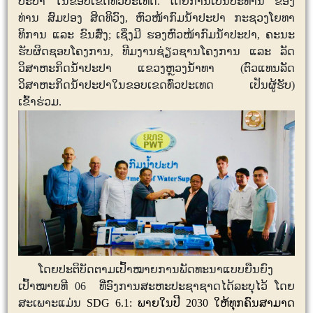
ປະປາ
ໃນຂອບເຂດທົ່ວປະເທດ
.
ໂດຍການເປັນປະທານ
ຂອງ
ທ່ານ
ສົມປອງ
ສິດທິວົງ
,
ຫົວໜ້າກົມນໍ້າປະປາ
ກະຊວງໂຍທາ
ທິການ
ແລະ
ຂົນສົ່ງ
;
ເຊິ່ງມີ
ຮອງຫົວໜ້າກົມນໍ້າປະປາ
,
ຄະນະ
ຮັບຜິດຊອບໂຄງການ
,
ທີມງານຊ່ຽວຊານໂຄງການ
ແລະ
ລັດ
ວິສາຫະກິດນໍ້າປະປາ
ແຂວງຫຼວງນໍ້າທາ
(
ຕົວແທນລັດ
ວິສາຫະກິດນໍ້າປະປາໃນຂອບເຂດທົ່ວປະເທດ
ເປັນຜູ້ຮັບ
)
ເຂົ້າຮ່ວມ.
ໂດຍ
ປະຕິບັດຕາມເປົ້າໝາຍການພັດທະນາແບບຍືນຍົງ
ເປົ້າໝາຍທີ
06
ທີ່ອົງການສະຫະປະຊາຊາດໄດ້ລະບຸໄວ້
ໂດຍ
ສະເພາະແມ່ນ
SDG
6.1:
ພາຍໃນປີ
2030
ໃຫ້ທຸກຄົນສາມາດ