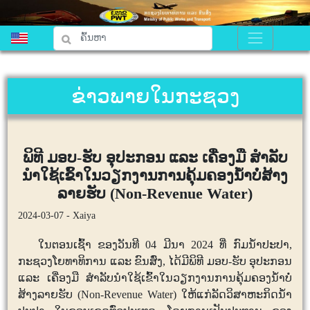
ຂ່າວພາຍໃນກະຊວງ
ພິທີ ມອບ-ຮັບ ອຸປະກອນ ແລະ ເຄື່ອງມື ສຳລັບ
ນຳໃຊ້ເຂົ້າໃນວຽກງານການຄຸ້ມຄອງນໍ້າບໍ່ສ້າງ
ລາຍຮັບ (Non-Revenue Water)
2024-03-07 - Xaiya
ໃນຕອນເຊົ້າ
ຂອງວັນທີ
04
ມີນາ
2024
ທີ່
ກົມນໍ້າປະປາ
,
ກະຊວງໂຍທາທິການ
ແລະ
ຂົນສົ່ງ
,
ໄດ້ມີພິທີ
ມອບ
-
ຮັບ
ອຸປະກອນ
ແລະ
ເຄື່ອງມື
ສຳລັບ
ນຳໃຊ້ເຂົ້າໃນວຽກງານການຄຸ້ມຄອງນໍ້າບໍ່
ສ້າງລາຍຮັບ
(Non-Revenue Water)
ໃຫ້ແກ່ລັດວິສາຫະກິດນໍ້າ