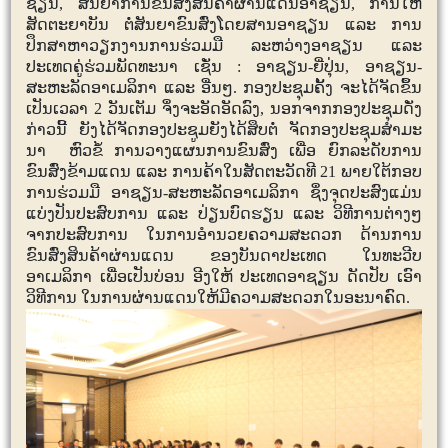
ຊຽນ, ສັນຍາການຂົນສົ່ງສິນຄ້າຜ່ານແດນອາຊຽນ, ການໃຫ້
ສັດຕະຍາບັນ ຕໍ່ສັນຍາຂົນສົ່ງໂດຍສານອາຊຽນ ແລະ ການ
ປຶກສາຫາວຽກງານການຮ່ວມມື ລະຫວ່າງອາຊຽນ ແລະ
ປະເທດຄູ່ຮ່ວມພັດທະນາ ເຊັ່ນ : ອາຊຽນ-ຍີ່ປຸ່ນ, ອາຊຽນ-
ສະຫະລັດອາເມລິກາ ແລະ ອື່ນໆ. ກອງປະຊຸມຄັ້ງ ຈະໄດ້ຈັດຂຶ້ນ
ເປັນເວລາ 2 ວັນເຕັມ ຈຶ່ງຈະອັດອັດລົງ, ນອກຈາກກອງປະຊຸມດັ່ງ
ກ່າວນີ້ ຍັງໄດ້ຈັດກອງປະຊູມຍັງໄດ້ສຶບຕໍ່ ຈັດກອງປະຊຸມສໍາມະ
ນາ
ຫົວຂໍ້
ການວາງແຜນການຂົນສົ່ງ ເພື່ອ ຍົກລະດັບການ
ຂົນສົ່ງຂ້າມແດນ ແລະ ການຄ້າໃນສັດຕະວັດທີ 21 ພາຍໃຕ້ກອບ
ການຮ່ວມມື ອາຊຽນ-ສະຫະລັດອາເມລິກາ ຊຶ່ງຈຸດປະສົງແມ່ນ
ແບ່ງປັນປະສົບການ ແລະ ປ່ຽນບົດ
ຮຽນ ແລະ ວິທີການຕ່າງໆ
ຈາກປະສົບການ ໃນການອໍານວຍຄວາມສະດວກ ດ້ານການ
ຂົນສົ່ງສິນຄ້າຜ່ານແດນ ຂອງບັນດາປະເທດ ໃນທະວີບ
ອາເມລິກາ ເພື່ອເປັນບ່ອນ ອີງໃຫ້ ປະເທດອາຊຽນ ດັດປັບ ເອົາ
ວິທີການ ໃນການຜ່ານແດນໃຫ້ມີຄວາມສະດວກໃນອະນາຄົດ.