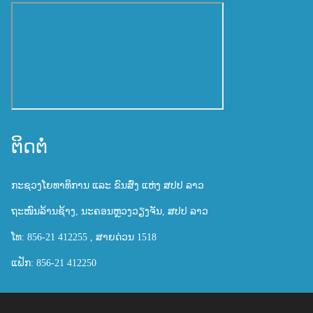
ຕິດຕໍ່
ກະຊວງໂຍທາທິການ ແລະ ຂົນສົ່ງ ແຫ່ງ ສປປ ລາວ
ຖະໜົນລ້ານຊ້າງ, ນະຄອນຫຼວງວຽງຈັນ, ສປປ ລາວ
ໂທ: 856-21 412255 , ສາຍດ່ວນ 1518
ແຟັກ: 856-21 412250