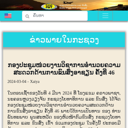
ຂ່າວພາຍໃນກະຊວງ
ກອງປະຊຸມໜ່ວຍງານວິຊາການອໍານວຍຄວາມ
ສະດວກດ້ານການຂົນສົ່ງອາຊຽນ ຄັ້ງທີ່ 46
2024-03-04 - Xaiya
ໃນຕອນເຊົ້້າຂອງວັນທີ 4 ມີນາ 2024 ທີ່ ໂຮງແຮມ ຄຣາວພາຊາ,
ນະຄອນຫຼວງວຽງຈັນ ກະຊວງໂຍທາທິການ ແລະ ຂົນສົ່ງ ໄດ້ຈັດ
ກອງປະຊຸມໜ່ວຍງານວິຊາການອໍານວຍຄວາມສະດວກດ້ານ
ການຂົນສົ່ງອາຊຽນ ຄັ້ງທີ່ 46 ພາຍໃຕ້ການເປັນທານ ຂອງ ທ່ານ
ພັນທະພາບ ພູນສະຫວັດ ຮອງຫົວໜ້າກົມຂົນສົ່ງ ກະຊວງໂຍທາ
ທິການ ແລະ ຂົນສົ່ງ ເຂົ້າ ຮ່ວມກອງປະຊຸມ ໃນຄັ້ງນີ້ ປະກອບມີ