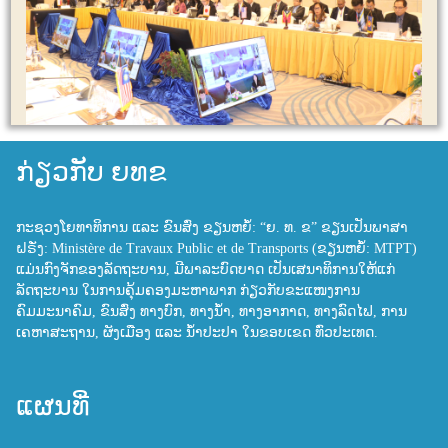
ກ່ຽວກັບ ຍທຂ
ກະຊວງໂຍທາທິການ ແລະ ຂົນສົ່ງ ຂຽນຫຍໍ້: “ຍ. ທ. ຂ” ຂຽນເປັນພາສາ
ຝຣັ່ງ: Ministère de Travaux Public et de Transports (ຂຽນຫຍໍ້: MTPT)
ແມ່ນກົງຈັກຂອງລັດຖະບານ, ມີພາລະບົດບາດ ເປັນເສນາທິການໃຫ້ແກ່
ລັດຖະບານ ໃນການຄຸ້ມຄອງມະຫາພາກ ກ່ຽວກັບຂະແໜງການ
ຄົມມະນາຄົມ, ຂົນສົ່ງ ທາງບົກ, ທາງນ້ຳ, ທາງອາກາດ, ທາງລົດໄຟ, ການ
ເຄຫາສະຖານ, ຜັງເມືອງ ແລະ ນ້ຳປະປາ ໃນຂອບເຂດ ທົ່ວປະເທດ.
ແຜນທີ່