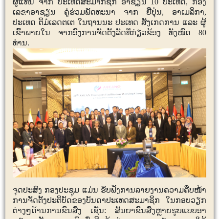
ຜູ້ແທນ ຈາກ ປະເທດສະມາກຊິກ ອາຊຽນ 10 ປະເທດ, ກອງ
ເລຂາອາຊຽນ ຄູ່ຮ່ວມພັດທະນາ ຈາກ ຍີ່ປຸ່ນ, ອາເມລິກາ,
ປະເທດ ຕິມໍເລດຕເຕ ໃນຖານນະ ປະເທດ ສັງເກດການ ແລະ ຜູ້
ເຂົ້າພາຍໃນ ຈາກອົງການຈັດຕັ້ງລັດທີ່ກ່ຽວຂ້ອງ ທັງໝົດ 80
ທ່ານ.
ຈຸດປະສົງ ກອງປະຊຸມ ແມ່ນ
ຮັບຟັງການລາຍງານຄວາມຄືບໜ້າ
ການຈັດຕັ້ງປະຕິບັດຂອງບັນດາປະເທດສະມາຊິກ ໃນກອບວຽກ
ຕ່າງໆດ້ານການຂົນສົ່ງ ເຊັ່ນ: ສັນຍາຂົນສົ່ງຫຼາຍຮູບແບບອາ