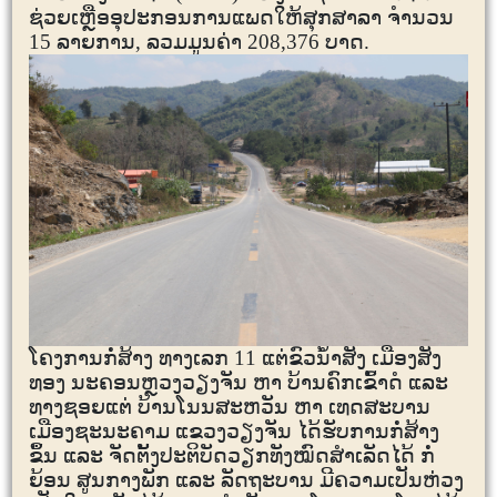
ຊ່ວຍເຫຼືອອຸປະກອນການແພດໃຫ້ສຸກສາລາ ຈໍານວນ
15 ລາຍການ, ລວມມູນຄ່າ 208,376 ບາດ.
ໂຄງການກໍ່ສ້າງ ທາງເລກ 11 ແຕ່ຂົວນໍ້າສັງ ເມືອງສັງ
ທອງ ນະຄອນຫຼວງວຽງຈັນ ຫາ ບ້ານຄົກເຂົ້າດໍ ແລະ
ທາງຊອຍແຕ່ ບ້ານໂນນສະຫວັນ ຫາ ເທດສະບານ
ເມືອງຊະນະຄາມ ແຂວງວຽງຈັນ ໄດ້ຮັບການກໍ່ສ້າງ
ຂຶ້ນ ແລະ ຈັດຕັ້ງປະຕິບັດວຽກທັງໝົດສຳເລັດໄດ້ ກໍ່
ຍ້ອນ ສູນກາງພັກ ແລະ ລັດຖະບານ ມີຄວາມເປັນຫ່ວງ