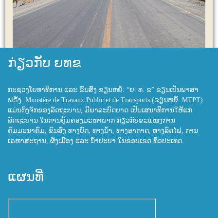
ກ່ຽວກັບ ຍທຂ
ກະຊວງໂຍທາທິການ ແລະ ຂົນສົ່ງ ຂຽນຫຍໍ້: “ຍ. ທ. ຂ” ຂຽນເປັນພາສາ
ຝຣັ່ງ: Ministère de Travaux Public et de Transports (ຂຽນຫຍໍ້: MTPT)
ແມ່ນກົງຈັກຂອງລັດຖະບານ, ມີພາລະບົດບາດ ເປັນເສນາທິການໃຫ້ແກ່
ລັດຖະບານ ໃນການຄຸ້ມຄອງມະຫາພາກ ກ່ຽວກັບຂະແໜງການ
ຄົມມະນາຄົມ, ຂົນສົ່ງ ທາງບົກ, ທາງນ້ຳ, ທາງອາກາດ, ທາງລົດໄຟ, ການ
ເຄຫາສະຖານ, ຜັງເມືອງ ແລະ ນ້ຳປະປາ ໃນຂອບເຂດ ທົ່ວປະເທດ.
ແຜນທີ່