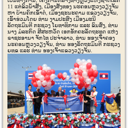
ເປັນທາງການ, ໂຄງການກໍ່ສ້າງທາງຫຼວງແຫ່ງຊາດເລກ
11
ແຕ່ຂົວນໍ້າສັງ, ເມືອງສັງທອງ ນະຄອນຫຼວງວຽງຈັນ
ຫາ ບ້ານຄົກເຂົ້າດໍ, ເມືອງຊະນະຄາມ ແຂວງວຽງຈັນ,
ເຂົ້າຮ່ວມໂດຍ ທ່ານ ງາມປະສົງ ເມືອງມະນີ
ລັດຖະມົນຕີ ກະຊວງ ໂຍທາທິການ ແລະ ຂົນສົ່ງ,
ທ່ານ
ນາງ ມໍລະກົດ ສີສະຫວັດ ເອກອັກຄະລັດຖະທູດ ແຫ່ງ
ຣາຊະອານາ ຈັກໄທ ປະຈໍາລາວ, ທ່ານ ຮອງເຈົ້າຄອງ
ນະຄອນຫຼວງວຽງຈັນ, ທ່ານ ຮອງລັດຖະມົນຕີ ກະຊວງ
ຍທຂ ແລະ ທ່ານ ຮອງເຈົ້າແຂວງວຽງຈັນ
.