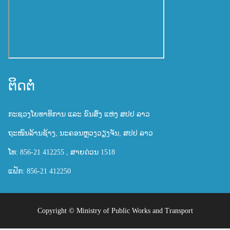
ຕິດຕໍ່
ກະຊວງໂຍທາທິການ ແລະ ຂົນສົ່ງ ແຫ່ງ ສປປ ລາວ
ຖະໜົນລ້ານຊ້າງ, ນະຄອນຫຼວງວຽງຈັນ, ສປປ ລາວ
ໂທ: 856-21 412255 , ສາຍດ່ວນ 1518
ແຟັກ: 856-21 412250
Copyright ©
Ministry of Public Works and Transport