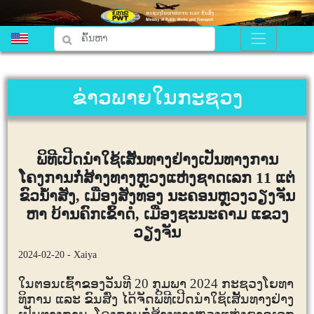
ຂ່າວພາຍໃນກະຊວງ
ພິທີເປີດນໍາໃຊ້ເສັ້ນທາງຢ່າງເປັນທາງການ
ໂຄງການກໍ່ສ້າງທາງຫຼວງແຫ່ງຊາດເລກ 11 ແຕ່
ຂົວນໍ້າສັງ, ເມືອງສັງທອງ ນະຄອນຫຼວງວຽງຈັນ
ຫາ ບ້ານຄົກເຂົ້າດໍ, ເມືອງຊະນະຄາມ ແຂວງ
ວຽງຈັນ
2024-02-20 - Xaiya
ໃນຕອນເຊົ້າຂອງວັນທີ
20
ກຸມພາ
2024
ກະຊວງໂຍທາ
ທິການ ແລະ ຂົນສົ່ງ ໄດ້ຈັດພິທີເປີດນໍາໃຊ້ເສັ້ນທາງຢ່າງ