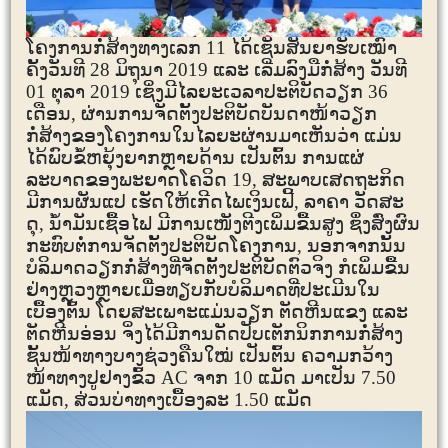
ໂຄງການກໍ່ສ້າງທາງເລກ
11
ໄດ້ເຊັນສັນຍາຮັບເໝົາ
ຄັ້ງວັນທີ
28
ມິຖຸນາ
2019
ແລະ ເລີ່ມລົງມືກໍ່ສ້າງ ວັນທີ
01
ຕຸລາ
2019
ເຊິ່ງມີໄລຍະເວລາປະຕິບັດວຽກ
36
ເດືອນ, ຜ່ານການຈັດຕັ້ງປະຕິບັດບັນດາໜ້າວຽກ
ກໍ່ສ້າງຂອງໂຄງການໃນໄລຍະຜ່ານມາເຫັນວ່າ ແມ່ນ
ໄດ້ພົບຂໍ້ຫຍຸ້ງຍາກຫຼາຍດ້ານ ເປັນຕົ້ນ ການແຜ່
ລະບາດຂອງພະຍາດໂຄວິດ
19
, ສະພາບເສດຖະກິດ
ມີການຜັນແປ ເຮັດໃຫ້ເກີດໄພເງິນເຟີ້, ລາຄາ ວັດສະ
ດຸ, ນໍ້າມັນເຊື້ອໄຟ ມີການເໜັງຕີງເພິ່ມຂື້ນສູງ ຊຶ່ງສົ່ງຜົນ
ກະທົບຕໍ່ການຈັດຕັ້ງປະຕິບັດໂຄງການ, ນອກຈາກນັ້ນ
ບໍລິມາດວຽກກໍ່ສ້າງທີ່ຈັດຕັ້ງປະຕິບັດຕົວຈິງ ກໍເພິ່ມຂື້ນ
ຢ່າງຫຼວງຫຼາຍເມື່ອທຽບກັບບໍລິມາດທີ່ປະເມີນໃນ
ເບື້ອງຕົ້ນ ໂດຍສະເພາະແມ່ນວຽກ ຕັດຫີນແຂງ ແລະ
ຕັດຫີນອ່ອນ ຈິ່ງໄດ້ມີການດັດປັບເຕັກນິກການກໍ່ສ້າງ
ຊັ້ນໜ້າທາງບາງຊ່ວງຄືນໃໝ່ ເປັນຕົ້ນ
ຄວາມກວ້າງ
ໜ້າທາງປູຢາງຂົ້ວ
AC
ຈາກ
10
ແມັດ ມາເປັນ
7.50
ແມັດ, ສ່ວນບ່າທາງເບື້ອງລະ
1.50
ແມັດ