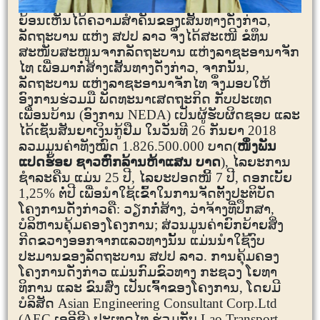
ຍ້ອນເຫັນໄດ້ຄວາມສຳຄັນຂອງເສັ້ນທາງດັ່ງກ່າວ,
ລັດຖະບານ ແຫ່ງ ສປປ ລາວ ຈຶ່ງໄດ້ສະເໜີ ຂໍທຶນ
ສະໜັບສະໜູນຈາກລັດຖະບານ
ແຫ່ງລາຊະອານາຈັກ
ໄທ
ເພື່ອມາກໍ່ສ້າງເສັ້ນທາງດັ່ງກ່າວ, ຈາກນັ້ນ,
ລັດຖະບານ ແຫ່ງລາຊະອານາຈັກໄທ ຈຶ່ງມອບໃຫ້
ອົງການຮ່ວມມື ພັດທະນາເສດຖະກິດ ກັບປະເທດ
ເພື່ອນບ້ານ (ອົງການ
NEDA
) ເປັນຜູ້ຮັບຜິດຊອບ ແລະ
ໄດ້ເຊັນສັນຍາເງິນກູ້ຢືມ ໃນວັນທີ
26
ກັນຍາ
2018
ລວມມູນຄ່າທັງໝົດ
1.826.500.000
ບາດ(
ໜຶ່ງພັນ
ແປດຮ້ອຍ ຊາວຫົກລ້ານຫ້າແສນ ບາດ
)
, ໄລຍະການ
ຊໍາລະຄືນ ແມ່ນ
25
ປີ, ໄລຍະປອດໜີ້
7
ປີ, ດອກເບັ້ຍ
1,25
%
ຕໍ່ປີ
ເພື່ອນໍາໃຊ້ເຂົ້າໃນການຈັດຕັ້ງປະຕິບັດ
ໂຄງການດັ່ງກ່າວຄື: ວຽກກໍ່ສ້າງ, ວ່າຈ້າງທີ່ປຶກສາ,
ບໍລິຫານຄຸ້ມຄອງໂຄງການ; ສ່ວນມູນຄ່າຍົກຍ້າຍສິ່ງ
ກີດຂວາງອອກຈາກແລວທາງນັ້ນ ແມ່ນນໍາໃຊ້ງົບ
ປະມານຂອງລັດຖະບານ ສປປ ລາວ. ການຄຸ້ມຄອງ
ໂຄງການດັ່ງກ່າວ ແມ່ນກົມຂົວທາງ ກະຊວງ ໂຍທາ
ທິການ ແລະ ຂົນສົ່ງ ເປັນເຈົ້າຂອງໂຄງການ, ໂດຍມີ
ບໍລິສັດ
Asian Engineering
Consultant Corp.Ltd
(AEC
ເອອີຊີ
)
ປະເທດໄທ ຮ່ວມກັບ
Lao Transport