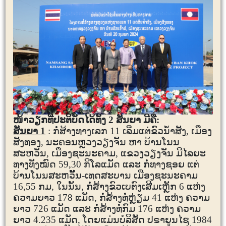
ໜ້າວຽກທີ່ປະຕິບັດໄດ້ທັງ
2
ສັນຍາ ມີຄື:
ສັນຍາ
1
: ກໍ່ສ້າງທາງເລກ 11
ເລີ່ມແຕ່ຂົວນໍ້າສັງ
,
ເມືອງ
ສັງທອງ
,
ນະຄອນຫຼວງວຽງຈັນ ຫາ ບ້ານໂນນ
ສະຫວັນ, ເມືອງຊະນະຄາມ, ແຂວງວຽງຈັນ ມີໄລຍະ
ທາງທັງໝົດ 59
,30
ກິໂລແມັດ ແລະ ກໍ່ທາງຊອຍ ແຕ່
ບ້ານໂນນສະຫວັັັັັັັັັັັັັັັນ-ເທດສະບານ ເມືອງຊະນະຄາມ
16,55 ກມ, ໃນນັ້ນ, ກໍ່ສ້າງຂົວເບຕົງເສີມເຫຼັກ 6 ແຫ່ງ
ຄວາມຍາວ 178 ແມັດ
,
ກໍ່ສ້າງ
ທໍ່ຫຼ່ຽມ 41 ແຫ່ງ ຄວາມ
ຍາວ 726 ແມັດ ແລະ ກໍ່ສ້າງທໍ່ກົມ 176 ແຫ່ງ ຄວາມ
ຍາວ 4.235 ແມັດ, ໂດຍແມ່ນ
ບໍລິສັດ ປຣາຍູນໄຊ
1984