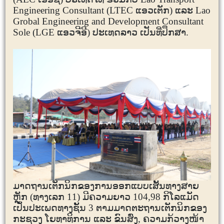
Engineering
Consultant
(LTEC
ແອວເຕັກ
)
ແລະ
Lao
Grobal Engineering and
Development Consultant
Sole (LGE
ແອວຈີອີ
)
ປະເທດລາວ ເປັນທີ່ປຶກສາ.
ມາດຖານເຕັກນິກຂອງການອອກແບບເສັ້ນທາງສາຍ
ຫຼັກ (ທາງເລກ
11
) ມີຄວາມຍາວ
104,98
ກິໂລແມັດ
ເປັນປະເພດທາງຊັ້ນ
3
ຕາມມາດຕະຖານເຕັກນິກຂອງ
ກະຊວງ ໂຍທາທິການ ແລະ ຂົນສົ່ງ, ຄວາມກ້ວາງໜ້າ