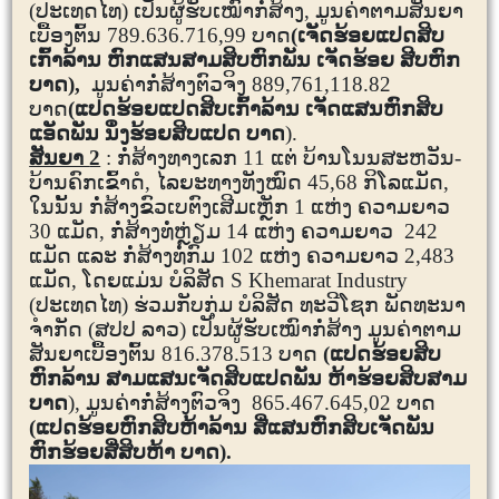
(ປະເທດໄທ)
ເປັນຜູ້ຮັບເໝົາກໍ່ສ້າງ, ມູນຄ່າຕາມສັນຍາ
ເບື້ອງຕົ້ນ
7
89
.6
36
.
7
1
6
,
99
ບາດ
(ເຈັດຮ້ອຍແປດສິບ
ເກົ້າລ້ານ ຫົກແສນສາມສິບຫົກພັນ ເຈັດຮ້ອຍ ສີບຫົກ
ບາດ),
ມູນຄ່າກໍ່ສ້າງຕົວຈິງ 8
89
,
761
,
1
1
8
.
82
ບາດ
(ແປດຮ້ອຍແປດສິບເກົ້າລ້ານ ເຈັດແສນຫົກສິບ
ແອັດພັນ ນຶ່ງຮ້ອຍສິບແປດ
ບາດ
).
ສັນຍາ
2
: ກໍ່ສ້າງທາງເລກ 11 ແຕ່ ບ້ານໂນນສະຫວັນ-
ບ້ານຄົກເຂົ້າດໍ
,
ໄລຍະທາງທັງໝົດ 45
,6
8 ກິໂລແມັດ,
ໃນນັ້ນ ກໍ່ສ້າງຂົວເບຕົງເສີມເຫຼັກ 1 ແຫ່ງ ຄວາມຍາວ
30 ແມັດ
,
ກໍ່ສ້າງ
ທໍ່ຫຼ່ຽມ
1
4 ແຫ່ງ ຄວາມຍາວ
242
ແມັດ ແລະ ກໍ່ສ້າງທໍ່ກົມ 102 ແຫ່ງ ຄວາມຍາວ 2,483
ແມັດ, ໂດຍແມ່ນ ບໍລິສັດ
S Khemarat Industry
(ປະເທດໄທ) ຮ່ວມກັບກຸ່ມ ບໍລິສັດ ທະວີໂຊກ ພັດທະນາ
ຈໍາກັດ (ສປປ ລາວ)
ເປັນຜູ້ຮັບເໝົາກໍ່ສ້າງ ມູນຄ່າຕາມ
ສັນຍາເບື້ອງຕົ້ນ 816
.3
78
.5
13
ບາດ
(ແປດຮ້ອຍສິບ
ຫົກລ້ານ ສາມແສນເຈັດສິບແປດພັນ ຫ້າຮ້ອຍສິບສາມ
ບາດ
)
,
ມູນຄ່າກໍ່ສ້າງຕົວຈິງ
865
.
467
.
645
,
02
ບາດ
(ແປດຮ້ອຍຫົກສິບຫ້າລ້ານ ສີ່ແສນຫົກສິບເຈັດພັນ
ຫົກຮ້ອຍສີ່ສິບຫ້າ ບາດ).