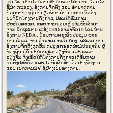
ເປັນໃຍ, ເຫັນໄດ້ຄວາມສຳຄັນຂອງໂຄງການ, ໂດຍໄດ້
ຊີ້ນຳ ກະຊວງ, ອົງການຈັດຕັ້ງ ແລະ ອຳນາດການ
ປົກຄອງທ້ອງຖິ່ນ ທີ່ກ່ຽວຂ້ອງ ດຳເນີນການ ຈັດຕັ້ງ
ປະຕິບັດໂຄງການດັ່ງກ່າວ, ຍ້ອນໄດ້ຮັບການ
ສະໜັບສະໜູນ ແລະ ການຊ່ວຍເຫຼືອທຶນອັນລ້ຳຄ່າ
ຈາກ ລັດຖະບານ ແຫ່ງຣາຊະອານາຈັກໄທ ໂດຍຜ່ານ
ອົງການ
NEDA
,
ຍ້ອນການສະໜັບສະໜູນ ແລະ
ການຮ່ວມມື ຈາກອຳນາດການປົກຄອງ, ພະແນກການ,
ອົງການຈັດຕັ້ງທຸກຂັ້ນ ຕະຫຼອດຮອດພໍ່ແມ່ປະຊາຊົນ ຢູ່
ທ້ອງຖິ່ນ ກໍ່ຄື ນະຄອນຫຼວງວຽງຈັນ ແລະ ແຂວງ
ວຽງຈັນ ຈຶ່ງເຮັດໃຫ້ໂຄງການດັ່ງກ່າວໄດ້ຮັບການ
ຈັດຕັ້ງປະຕິບັດ ແລະ ໄດ້ຮັບຜົນສໍາເລັດຢ່າງຈົບງາມ
ແລະ ເປີດການນໍາໃຊ້ຢ່າງເປັນທາງການ.