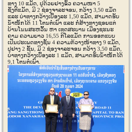
ທາງ
10
ແມັດ, ປູດ້ວຍຢາງຂົ້ວ ຄວາມໜາ
5
ຊັງຕີແມັດ
, ມີ
2
ຊ່ອງຈາລະຈອນ, ກວ້າງ
3,50
ແມັດ
ແລະ ບ່າທາງກວ້າງເບື້ອງລະ
1
,50
ແມັດ, ສາມາດຮັບ
ນໍ້າໜັກໄດ້
11
ໂຕນຕໍ່ເພົາ
ແລະ
ກໍ່ສ້າງທາງຊອຍແຕ່
ບ້ານໂນນສະຫວັັັັັັັັັັັັັັັນ ຫາ ເທດສະບານ ເມືອງຊະນະ
ຄາມ ຄວາມຍາວ
16,55
ກິໂລແມັດ ການອອກແບບ
ເປັນປະເພດທາງຊັ້ນ
4
ຄວາມກ້ວາງໜ້າທາງ
9
ແມັດ,
ປູຢາງ
2
ຊັ້ນ, ມີ
2
ຊ່ອງຈາລະຈອນ ກວ້າງ
3,50
ແມັດ,
ບ່າທາງກວ້າງເບື້ອງລະ
1
ແມັດ, ສາມາດຮັບນໍ້າໜັກໄດ້
9,1
ໂຕນຕໍ່ເພົາ.