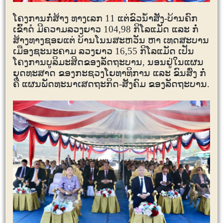
ໂຄງການກໍ່ສ້າງ ທາງເລກ
11
ແຕ່ຂົວນໍ້າສັງ-ບ້ານຄົກ
ເຂົ້າດໍ ມີຄວາມລວງຍາວ
104,98
ກິໂລແມັດ ແລະ ກໍ່
ສ້າງທາງຊອຍແຕ່ ບ້ານໂນນສະຫວັນ ຫາ ເທດສະບານ
ເມືອງຊະນະຄາມ ລວງຍາວ
16,55
ກິໂລແມັດ ເປັນ
ໂຄງການບູລິມະສິດຂອງລັດຖະບານ, ນອນຢູ່ໃນແຜນ
ຍຸດທະສາດ ຂອງກະຊວງໂຍທາທິການ ແລະ ຂົນສົ່ງ ກໍ່
ຄື ແຜນພັດທະນາເສດຖະກິດ-ສັງຄົມ
ຂອງລັດຖະບານ
.