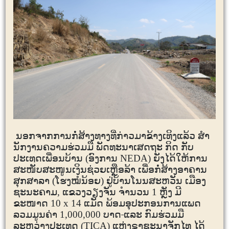
ນອກ
ຈາກການກໍ່ສ້າງທາງທີ່ກ່າວມາຂ້າງເທິງແລ້ວ ສໍາ
ນັກງານຄວາມຮ່ວມມື ພັດທະນາເສດຖະ ກິດ ກັບ
ປະເທດເພື່ອນບ້ານ (ອົງການ
NEDA
) ຍັງໄດ້ໃຫ້ການ
ສະໜັບສະໜູນເງິນຊ່ວຍເຫຼືອລ້າ ເພື່ອກໍ່ສ້າງອາຄານ
ສຸກສາລາ (ໂຮງໝໍນ້ອຍ) ຢູ່ບ້ານໂນນສະຫວັນ ເມືອງ
ຊະນະຄາມ, ແຂວງວຽງຈັນ ຈໍານວນ 1 ຫຼັງ ມີ
ຂະໜາດ 10 x 14 ແມັດ ພ້ອມອຸປະກອນການແພດ
ລວມມູນຄ່າ 1,000,000 ບາດ
ແລະ ກົມຮ່ວມມື
ລະຫວ່າງປະເທດ (
TICA)
ແຫ່ງຣາຊະນາຈັກໄທ ໄດ້