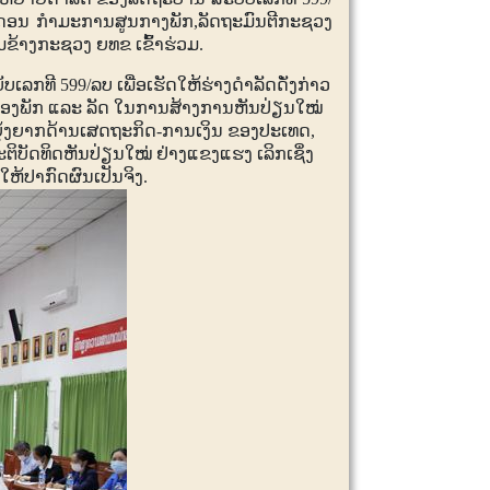
ນດອນ ກຳມະການສູນກາງພັກ,ລັດຖະມົນຕີກະຊວງ
ມຂ້າງກະຊວງ ຍທຂ ເຂົ້າຮ່ວມ.
ັບເລກທີ
599/
ລບ ເພື່ອເຮັດໃຫ້ຮ່າງດຳລັດດັ່ງກ່າວ
ມຂອງພັກ ແລະ ລັດ ໃນການສ້າງການຫັນປ່ຽນໃໝ່
ຸ້ງຍາກດ້ານເສດຖະກິດ-ການເງິນ ຂອງປະເທດ,
ະຕິບັດທິດຫັນປ່ຽນໃໝ່ ຢ່າງແຂງແຮງ ເລິກເຊິ່ງ
ໃຫ້ປາກົດຜົນເປັນຈິງ.