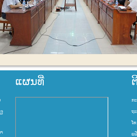
ແຜນທີ່
ຕ
ນ
ກະ
ຖະ
ມີ
ໂທ
ຫາ
ແຟ