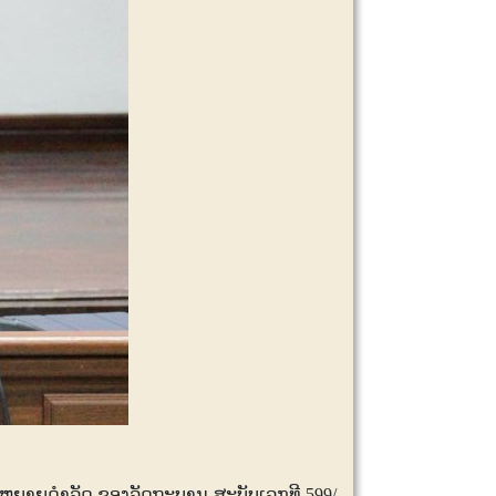
ນຂະຫຍາຍດຳລັດ ຂອງລັດຖະບານ ສະບັບເລກທີ
599/