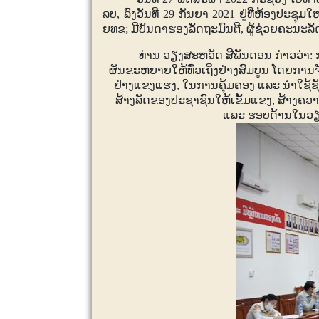
ລບ, ລົງວັນທີ
29
ກັນຍາ
2021
ຢູ່ທີ່ຫ້ອງປະຊຸ
ຍທຂ; ມີບັນດາຮອງລັດຖະມົນຕີ, ຜູ້ຊ່ວຍຄະນະລ
ທ່ານ ວຽງສະຫວັດ ສີພັນດອນ ກ່າວວ່າ
ຜັນຂະຫຍາຍໃຫ້ທົ່ວເຖິງຢ່າງສົມບູນ ໂດຍການ
ຢ່າງແຂງແຮງ, ໃນການຄຸ້ມຄອງ ແລະ ນຳໃຊ້ຊ
ສ້າງລັດຂອງປະຊາຊົນໃຫ້ເຂັ້ມແຂງ, ສ້າງຄວາມໄ
ແລະ ຮອບດ້ານໃນວຽກ