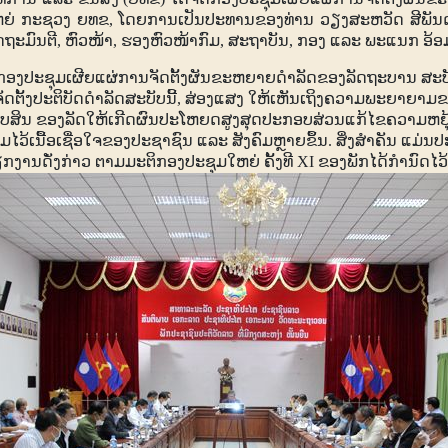
ມໃຫຍ່ ກະຊວງ ຍທຂ, ໂດຍການເປັນປະທານຂອງທ່ານ ວຽງສະຫວັດ ສີພັ
ັດຖະມົນຕີ, ຫົວໜ້າ, ຮອງຫົວໜ້າກົມ, ສະຖາບັນ, ກອງ ແລະ ພະແນກ ອ້ອ
: ກອງປະຊຸມເຜີຍແຜ່ການຈັດຕັ້ງຜັນຂະຫຍາຍດຳລັດຂອງລັດຖະບານ ສະບ
ຈັດຕັ້ງປະຕິບັດດຳລັດສະບັບນີ້, ສ່ອງແສງ ໃຫ້ເຫັນເຖິງຄວາມພະຍາຍາ
ັບສິນ ຂອງລັດໃຫ້ເກີດຜົນປະໂຫຍດສູງສຸດປະກອບສ່ວນແກ້ໄຂຄວາມຫຍ
ວ້ເນື້ອເຊື່ອໃຈຂອງປະຊາຊົນ ແລະ ສັງຄົມຫຼາຍຂຶ້ນ. ສິ່ງສຳຄັນ ແມ່ນປ
ງານດັ່ງກ່າວ ຕາມມະຕິກອງປະຊຸມໃຫຍ່ ຄັ້ງທີ
XI
ຂອງພັກໄດ້ກຳນົດໄວ້