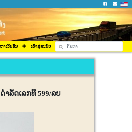
່ລະບົບ
ງຫາເວັບອື່ນ
ເຂົ້າສູ່ລະບົບ
ຍດຳລັດເລກທີ 599/ລບ