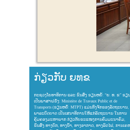
ກ່ຽວກັບ ຍທຂ
ກະຊວງໂຍທາທິການ ແລະ ຂົນສົ່ງ ຂຽນຫຍໍ້: “ຍ. ທ. ຂ” ຂຽ
ເປັນພາສາຝຣັ່ງ: Ministère de Travaux Public et de
Transports (ຂຽນຫຍໍ້: MTPT) ແມ່ນກົງຈັກຂອງລັດຖະບານ, 
ພາລະບົດບາດ ເປັນເສນາທິການໃຫ້ແກ່ລັດຖະບານ ໃນການ
ຄຸ້ມຄອງມະຫາພາກ ກ່ຽວກັບຂະແໜງການຄົມມະນາຄົມ,
ຂົນສົ່ງ ທາງບົກ, ທາງນ້ຳ, ທາງອາກາດ, ທາງລົດໄຟ, ການເຄ