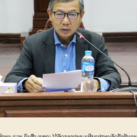
ການ ແລະ ຂົນສົ່ງ (ຍທຂ) ໄດ້ຈັດກອງປະຊຸມເຜີຍແຜ່ການຈັດຕັ້ງຜັ