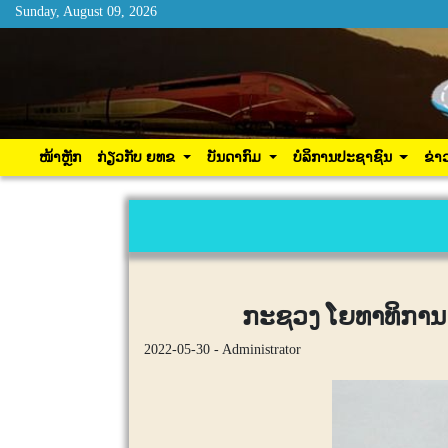
Sunday, August 09, 2026
Sunday, August 09, 2026
ໜ້າຫຼັກ
ກ່ຽວກັບ ຍທຂ
ບັນດາກົມ
ບໍລິການ
ໜ້າຫຼັກ
ກ່ຽວກັບ ຍທຂ
ບັນດາກົມ
ບໍລິການປະຊາຊົນ
ຂ່າ
ກະຊວງ ໂຍທາທິການ ແ
2022-05-30 - Administrator