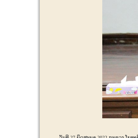
ວັນທີ
27
ພຶດສະພາ
2022
ກະຊວງ ໂຍທາທິ