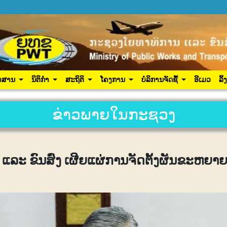
ປະຊາຊົນ
ຂ່າວສານ
ນິຕິກຳ
ສະຖິຕິ
ໂຄງການ
ເຂົ້າສູ
ວສານ
ນິຕິກຳ
ສະຖິຕິ
ໂຄງການ
ບໍລິການຈັດຊື້
ອີເມວ
ລິ້
ຂ່າວພາຍໃນກະຊວງ
ລະ ຂົນສົ່ງ ເຜີຍແຜ່ການຈັດຕັ້ງຜັນຂະຫຍາ