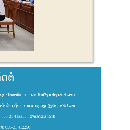
ິດຕໍ່
ຊວງໂຍທາທິການ ແລະ ຂົນສົ່ງ ແຫ່ງ ສປປ ລາວ
ໜົນລ້ານຊ້າງ, ນະຄອນຫຼວງວຽງຈັນ, ສປປ ລາວ
: 856-21 412255 , ສາຍດ່ວນ 1518
ັກ: 856-21 412250