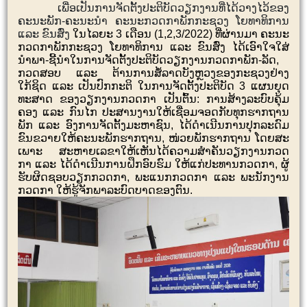
ເພື່ອເປັນການຈັດຕັ້ງປະຕິບັດວຽກງານທີ່ໄດ້ວາງໄວ້ຂອງ
ຄະນະພັກ-ຄະນະນໍາ ຄະນະກວດກາພັກກະຊວງ ໂຍທາທິການ
ແລະ ຂົນສົ່ງ
ໃນ
ໄລຍະ
3 ເດືອນ (1,2,3/2022) ທີ່ຜ່ານມາ
ຄະ
ນະ
ກວດກາພັກ
ກະຊວງ
​ ໂຍທາ​ທິການ ​ແລະ ຂົນ​ສົ່ງ
​ໄດ້​​ເອົາໃຈໃສ່
ນຳພາ-ຊີ້ນໍາໃນການຈັດຕັ້ງປະຕິບັດວຽ
ກງານກວດກາພັກ-ລັດ,
ກວດສອບ
ແລະ ຕ້ານການສໍ້ລາດບັງຫຼວງຂອງກະຊວງຢ່າງ
ໃກ້ຊິດ ແລະ ເປັນປົກກະຕິ ໃນ
ການຈັດຕັ້ງປະຕິບັດ
3
ແຜນ
ຍຸດ
ທະ
ສາດ
ຂອງວຽກ
ງານກວດ
ກາ ເປັນຕົ້ນ: ການສ້າງ
ລະ
ບົບ
ຄຸ້ມ
ຄອງ
ແລະ
ກົນ
ໄກ
ປ
ະ
ສານ
ງານໃຫ້
ເຊື່ອມ
ຈອດ
ກັບ
ທຸກ
ຮາກ
ຖານ
ພັກ
ແລະ
ອົງ
ການ
ຈັດ
ຕັ້ງ
ມະ
ຫາ
ຊົນ, ໄດ້ດໍາເນີນການປຸກ
ລະ
ດົມ
ຂົນ
ຂວາຍ
ໃຫ້ຄະ
ນະ
ພັກຮາກຖານ, ໜ່ວຍພັກຮາກຖານ
ໂດຍ
ສະ
ເພາະ
​
ສະ
ຫາຍເລ
ຂາໃຫ້ເຫັນໄດ້
ຄວາ
ມ
ສຳ
ຄັນ
ວຽກ
ງານກວດ
ກາ ແລະ ໄດ້ດໍາເນີນການຝຶກ
ອົບ
ຮົມ ໃຫ້ແກ່ປະ
ທານກວດ
ກາ
,
ຜູ້
ຮັບ
ຜິດ
ຊອບ
ວຽກກ
ວດ
ກາ
,
ພະ
ແນກກວດ
ກາ
ແລະ
ພະ
ນັກ
ງານ
ກວດ
ກາ
ໃຫ້
ຮູ້
ຈັກພາ
ລະ
ບົດ
ບາດ
ຂອງ
ຕົນ.