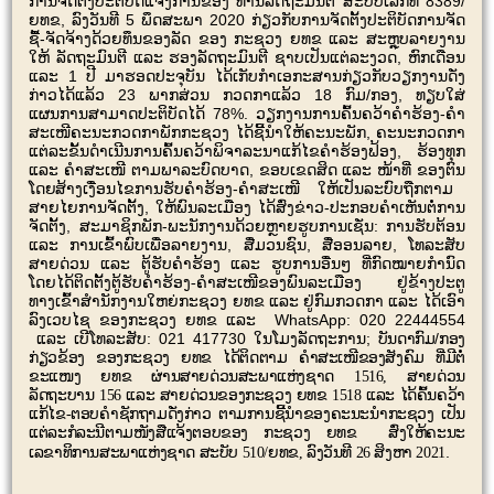
ການຈັດຕັ້ງປະຕິບັດແຈ້ງການຂອງ ທ່ານລັດຖະມົນຕີ ສະບັບເລກທີ 8389/
ຍທຂ, ລົງວັນທີ 5 ພຶດສະພາ 2020 ກ່ຽວກັບການຈັດຕັ້ງປະຕິບັດການຈັດ
ຊື້-ຈັດຈ້າງດ້ວຍທຶນຂອງລັດ ຂອງ ກະຊວງ ຍທຂ ແລະ ສະຫຼຸບລາຍງານ
ໃຫ້ ລັດຖະມົນຕີ ແລະ ຮອງລັດຖະມົນຕີ ຊາບເປັນແຕ່ລະງວດ, ຫົກເດືອນ
ແລະ 1
ປີ
ມາຮອດປະຈຸບັນ ໄດ້ເກັບກໍາເອກະສານກ່ຽວກັບວຽກງານດັ່ງ
ກ່າວໄດ້ແລ້ວ 23 ພາກສ່ວນ ກວດກາແລ້ວ 18 ກົມ/ກອງ, ທຽບໃສ່
ແຜນການສາມາດປະຕິບັດໄດ້ 78%.
ການຄົ້ນຄວ້າຄໍາຮ້ອງ-ຄໍາ
ວຽກງານ
ສະເໜີ
ຄະນະກວດກາພັກກະຊວງ ໄດ້ຊີ້ນຳໃຫ້ຄະນະພັກ, ຄະນະກວດກາ
ແຕ່ລະຂັ້ນດຳເນີນການຄົ້ນຄວ້າພິຈາລະນາແກ້ໄຂຄໍາຮ້ອງຟ້ອງ, ຮ້ອງທຸກ
ແລະ ຄໍາສະເໜີ ຕາມພາລະບົດບາດ, ຂອບເຂດສິດ ແລະ ໜ້າທີ່ ຂອງຕົນ
ໂດຍ
ສ້າງເງື່ອນໄຂການຮັບຄໍາຮ້ອງ-ຄໍາສະເໜີ ໃຫ້ເປັນລະບົບຖືກຕາມ
ສາຍໄຍການຈັດຕັ້ງ, ໃຫ້ພົນລະເມືອງ ໄດ້ສົ່ງຂ່າວ-ປະກອບຄໍາເຫັນຕໍ່ການ
ຈັດຕັ້ງ, ສະມາຊິກພັກ-ພະນັກງານດ້ວຍຫຼາຍຮູບການເຊັ່ນ: ການຮັບຕ້ອນ
ແລະ ການເຂົ້າພົບເພື່ອລາຍງານ, ສື່ມວນຊົນ, ສື່ອອນລາຍ, ໂທລະສັບ
ສາຍດ່ວນ ແລະ ຕູ້ຮັບຄໍາຮ້ອງ ແລະ ຮູບການອື່ນໆ ທີ່ກົດໝາຍກໍານົດ
ໂດຍ
ໄດ້ຕິດຕັ້ງຕູ້ຮັບຄໍາຮ້ອງ-ຄຳສະເໜີຂອງພົນລະເມືອງ ຢູ່ຂ້າງປະຕູ
ທາງເຂົ້າສຳນັກງານໃຫຍ່ກະຊວງ ຍທຂ ແລະ ຢູ່ກົມກວດກາ ແລະ ໄດ້ເອົາ
ແລະ WhatsApp: 020 22444554
ລົງເວບໄຊ ຂອງກະຊວງ ຍທຂ
ແລະ ເບີໂທລະສັບ: 021 417730 ໃນໂມງລັດຖະການ;
ບັນດາກົມ/ກອງ
ກ່ຽວຂ້ອງ ຂອງກະຊວງ ຍທຂ
ໄດ້ຕິດຕາມ ຄຳສະເໜີຂອງສັງຄົມ ທີ່ມີຕໍ່
ຂະແໜງ ຍທຂ ຜ່ານສາຍດ່ວນສະພາແຫ່ງຊາດ 1516, ສາຍດ່ວນ
ລັດຖະບານ 156 ແລະ ສາຍດ່ວນຂອງກະຊວງ ຍທຂ 1518 ແລະ ໄດ້ຄົ້ນຄວ້າ
ແກ້ໄຂ-ຕອບຄຳຊັກຖາມດັ່ງກ່າວ ຕາມການຊີ້ນຳຂອງຄະນະນຳກະຊວງ ເປັນ
ແຕ່ລະກໍລະນີຕາມໜັງສືແຈ້ງຕອບຂອງ ກະຊວງ ຍທຂ ສົ່ງໃຫ້ຄະນະ
.
ເລຂາທິການສະພາແຫ່ງຊາດ ສະບັບ 510/ຍທຂ, ລົງວັນທີ 26 ສິງຫາ 2021