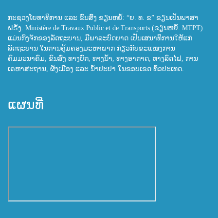
ກະຊວງໂຍທາທິການ ແລະ ຂົນສົ່ງ ຂຽນຫຍໍ້: “ຍ. ທ. ຂ” ຂຽນເປັນພາສາ
ຝຣັ່ງ: Ministère de Travaux Public et de Transports (ຂຽນຫຍໍ້: MTPT)
ແມ່ນກົງຈັກຂອງລັດຖະບານ, ມີພາລະບົດບາດ ເປັນເສນາທິການໃຫ້ແກ່
ລັດຖະບານ ໃນການຄຸ້ມຄອງມະຫາພາກ ກ່ຽວກັບຂະແໜງການ
ຄົມມະນາຄົມ, ຂົນສົ່ງ ທາງບົກ, ທາງນ້ຳ, ທາງອາກາດ, ທາງລົດໄຟ, ການ
ເຄຫາສະຖານ, ຜັງເມືອງ ແລະ ນ້ຳປະປາ ໃນຂອບເຂດ ທົ່ວປະເທດ.
ແຜນທີ່