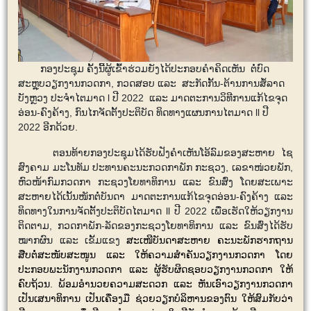
ກອງປະຊຸມ ຄັ້ງນີ້ຜູ້ເຂົ້າຮ່ວມຍັງໄດ້ປະກອບຄໍາຄິດເຫັນ ຕໍ່ບົດ
ສະຫຼຸບວຽກງານກວດກາ, ກວດສອບ ແລະ ສະກັດກັ້ນ-ຕ້ານການສໍ້ລາດ
ບັງຫຼວງ ປະຈຳໄຕມາດ l ປີ 2022 ແລະ ມາດຕະການວິທີການແກ້ໄຂຈຸດ
ອ່ອນ-ຄົງຄ້າງ, ກົນໄກຈັດຕັ້ງປະຕິບັດ ທິດທາງແຜນການໄຕມາດ ll ປີ
2022 ອີກດ້ວຍ.
ຕອນທ້າຍກອງປະຊຸມໄດ້ຮັບຟັງຄໍາເຫັນໂອ້ລົມຂອງສະຫາຍ ໄຊ
ສົງຄາມ ມະໂນທັມ ປະທານຄະນະກວດກາພັກ ກະຊວງ, ເລຂາໜ່ວຍພັກ,
ຫົວໜ້າກົມກວດກາ ກະຊວງໂຍທາທິການ ແລະ ຂົນສົ່ງ ໂດຍສະເພາະ
ສະຫາຍໄດ້ເນັ້ນໜັກຕໍ່ບັນດາ ມາດຕະການແກ້ໄຂຈຸດອ່ອນ-ຄົງຄ້າງ ແລະ
ທິດທາງໃນການຈັດຕັ້ງປະຕິບັດໄຕມາດ ll
ປີ
2022 ເພື່ອເຮັດໃຫ້ວຽກງານ
ຕິດຕາມ, ກວດກາພັກ-ລັດຂອງກະຊວງໂຍທາທິການ ແລະ ຂົນສົ່ງໄດ້ຮັບ
ໝາກຜົນ ແລະ ເຂັ້ມແຂງ
ສະເໜີບັນດາສະຫາຍ ຄະນະພັກຮາກຖານ
ສືບຕໍ່ສະໜັບສະໜູນ ແລະ ໃຫ້ຄວາມສຳຄັນວຽກງານກວດກາ ໂດຍ
ປະກອບພະນັກງານກວດກາ ແລະ ຜູ້ຮັບຜິດຊອບວຽກງານກວດກາ ໃຫ້
ຄົບຖ້ວນ. ພ້ອມອຳນວຍຄວາມສະດວກ ແລະ ຫັນເອົາວຽກງານກວດກາ
ເປັນເສນາທິການ ເປັນເຄື່ອງມື ຊ່ວຍວຽກບໍລິຫານຂອງຕົນ ໃຫ້ສົມກັບວ່າ