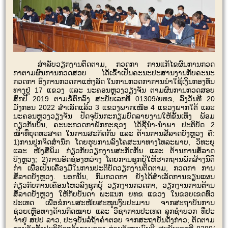
ສໍາລັບວຽກງານຕິດຕາມ, ກວດກາ ການແກ້ໄຂຜົນການກວດ
ກາຕາມຜົນການກວດສອບ
ໄດ້
ເຂົ້າເປັນຄະນະປະສານງານກັບຄະນະ
ກວດກາ ອົງການກວດກາແຫ່ງລັດ ໃນການກວດກາການນໍາໃຊ້ເງິນກອງທຶນ
ທາງຢູ່ 17 ແຂວງ ແລະ ນະຄອນຫຼວງວຽງຈັນ ຕາມຜົນການກວດສອບ
ສົກປີ 2019 ຕາມຂໍ້ຕົກລົງ ສະບັບເລກທີ 01309/ຍທຂ, ລົງວັນທີ 20
ມັງກອນ 2022 ​ສຳ​ເລັດ​ແລ້ວ 3 ແຂວງ​ພາກເໜືອ 4 ແຂວງ​ພາກ​ໃຕ້ ແລະ
ນະ​ຄອນຫຼວງວຽງ​ຈັນ ປັດຈຸບັນກະ​ກຽມ​ບົດ​ລາຍ​ງານໃຫ້ຂັ້ນເທິງ
ພ້ອມ
ດຽວກັນນັ້ນ, ຄະນະກວດກາພັກກະຊວງ ໄດ້ຊີ້ນຳ-ນຳພາ ປະຕິບັດ 2
ໜ້າທີ່ຍຸດທະສາດ ໃນການສະກັດກັ້ນ ແລະ ຕ້ານການສໍ້ລາດບັງຫຼວງ ຄື:
1)ການປູກຈິດສໍານຶກ ໂດຍຮູບການລົງໂຄສະນາທາງໂທລະພາບ, ວິທະຍຸ
ແລະ ໜັງສືພິມ ກ່ຽວກັບວຽກງານສະກັດກັ້ນ ແລະ ຕ້ານການສໍ້ລາດ
ບັງຫຼວງ; 2)ການອັດຊ່ອງຫວ່າງ ໂດຍການຊຸກຍູ້ໃຫ້ຮາກຖານພັກສ້າງນິຕິ
ກໍາ ເພື່ອເປັນເຄື່ອງມືໃນການປະຕິບັດວຽກງານຕິດຕາມ, ກວດກາ ການ
ສໍ້ລາດບັງຫຼວງ. ນອກນັ້ນ, ກົມກວດກາ ຍັງໄດ້ສຳເລັດການຂຽນແຜນ
ກ່ຽວກັບການເຄື່ອນໄຫວລົງຊຸກຍູ້ ວຽກງານກວດກາ, ວຽກງານການຕ້ານ
ສໍ້ລາດບັງຫຼວງ ໃຫ້ກັບບັນດາ ພະແນກ ຍທຂ ແຂວງ ໃນຂອບເຂດທົ່ວ
ປະເທດ ເພື່ອຂໍການສະໜັບສະໜູນງົບປະມານ ຈາກສະຖາບັນການ
ຊ່ວຍເຫຼືອທາງດ້ານກົດໝາຍ ແລະ ວິຊາການປະເທດ ລຸກຊໍາບວກ ທີ່ປະ
ຈໍາຢູ່ ສປປ ລາວ, ປະ​ຈຸ​ບັນ​ລໍຖ້າຄຳຕອບ ຈາກສະຖາບັນດັ່ງກ່າວ; ຕິດຕາມ