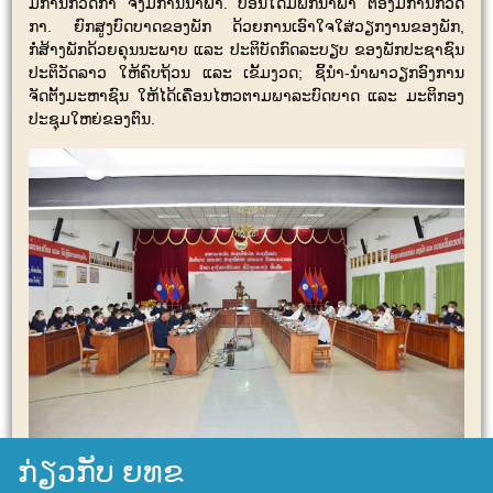
ມີການກວດກາ ຈຶ່ງມີການນຳພາ. ບ່ອນໃດມີພັກນຳພາ ຕ້ອງມີການກວດ
ກາ. ຍົກສູງບົດບາດຂອງພັກ ດ້ວຍການເອົາໃຈໃສ່ວຽກງານຂອງພັກ,
ກໍ່ສ້າງພັກດ້ວຍຄຸນນະພາບ ແລະ ປະຕິບັດກົດລະບຽບ ຂອງພັກປະຊາຊົນ
ປະຕິວັດລາວ ໃຫ້ຄົບຖ້ວນ ແລະ ເຂັ້ມງວດ; ຊິ້ນໍາ-ນຳພາວຽກອົງການ
ຈັດຕັ້ງມະຫາຊົນ ໃຫ້ໄດ້ເຄື່ອນໄຫວຕາມພາລະບົດບາດ ແລະ ມະຕິກອງ
ປະຊຸມໃຫຍ່ຂອງຕົນ.
ກ່ຽວກັບ ຍທຂ