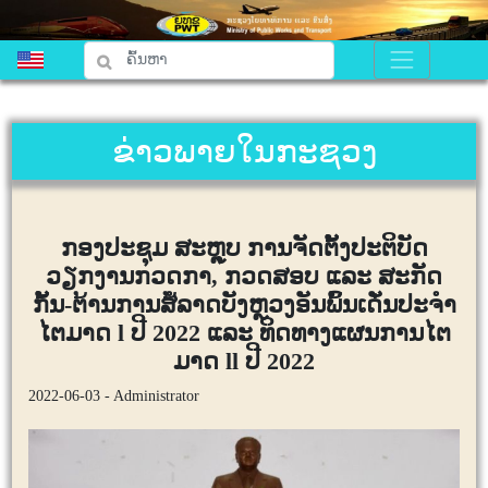
ຂ່າວພາຍໃນກະຊວງ
ກອງປະຊຸມ ສະຫຼຸບ ການຈັດຕັ້ງປະຕິບັດ
ວຽກງານກວດກາ, ກວດສອບ ແລະ ສະກັດ
ກັ້ນ-ຕ້ານການສໍ້ລາດບັງຫຼວງອັນພົ້ນເດັ່ນປະຈຳ
ໄຕມາດ l ປີ 2022 ແລະ ທິດທາງແຜນການໄຕ
ມາດ ll ປີ 2022
2022-06-03 - Administrator