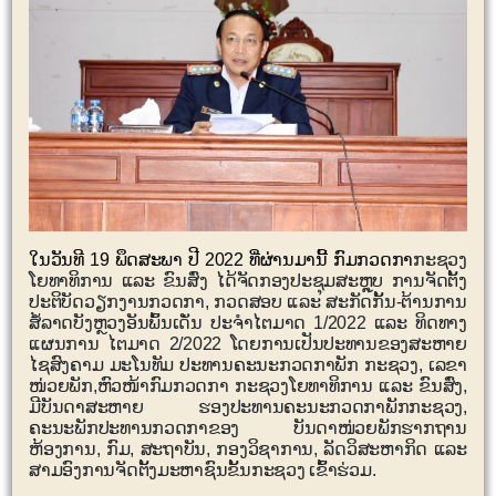
ໃນວັນທີ
19
ພຶດສະພາ ປີ 2022 ທີ່ຜ່ານມານີ້ ກົມກວດກາ
ກະຊວງ
ໂຍທາທິການ ແລະ ຂົນສົ່ງ ໄດ້ຈັດກອງປະຊຸມສະຫຼຸບ ການຈັດຕັ້ງ
ປະຕິບັດວຽກງານກວດກາ
,
ກວດສອບ ແລະ ສະກັດກັ້ນ-ຕ້ານການ
ສໍ້ລາດບັງຫຼວງອັນພົ້ນເດັ່ນ ປະຈຳໄຕມາດ 1/2022 ແລະ ທິດທາງ
ແຜນການ ໄຕມາດ 2/2022 ໂດຍການເປັນປະທານຂອງສະຫາຍ
ໄຊສົງຄາມ ມະໂນທັມ ປະທານຄະນະກວດກາພັກ ກະຊວງ, ເລຂາ
ໜ່ວຍພັກ
,
ຫົວໜ້າກົມກວດກາ ກະຊວງໂຍທາທິການ ແລະ ຂົນສົ່ງ,
ມີບັນດາສະຫາຍ ຮອງປະທານຄະນະກວດກາພັກກະຊວງ
,
ຄະນະພັກປະທານກວດກາຂອງ ບັນດາໜ່ວຍພັກຮາກຖານ
ຫ້ອງການ
,
ກົມ
,
ສະຖາບັນ
,
ກອງວິຊາການ
,
ລັດວິສະຫາກິດ ແລະ
ສາມອົງການຈັດຕັ້ງມະຫາຊົນຂັ້ນກະຊວງ ເຂົ້າຮ່ວມ.