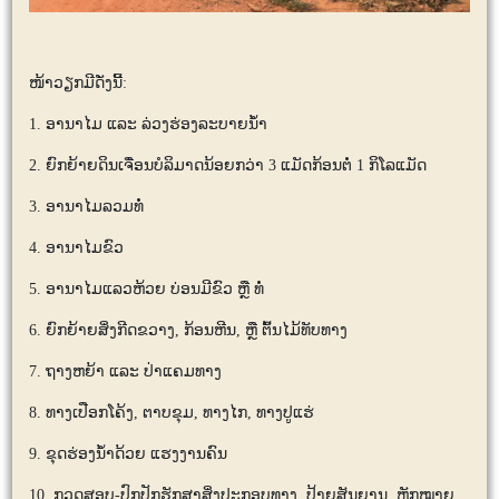
ໜ້າວຽກມີດັ່ງນີ້:
1. ອານາໄມ ແລະ ລ່ວງຮ່ອງລະບາຍນ້ໍາ
2. ​ຍົກຍ້າຍດິນເຈື່ອນບໍລິມາດນ້ອຍກວ່າ 3 ແມັດກ້ອນຕໍ່ 1 ກິໂລແມັດ
3. ອານາໄມລວມທໍ່
4. ອານາໄມຂົວ
5. ອານາໄມແລວຫ້ວຍ ບ່ອນມີຂົວ ຫຼື ທໍ່
6. ຍົກຍ້າຍສິ່ງກີດຂວາງ, ກ້ອນຫີນ,​ ຫຼື ຕົ້ນໄມ້ທັບທາງ
7. ຖາງຫຍ້າ ແລະ ປ່າແຄມທາງ
8. ທາງເປືອກໂຄ້ງ, ຕາບຂຸມ, ທາງໄກ, ທາງປູແຮ່
9. ຂຸດຮ່ອງນ້ຳດ້ວຍ ແຮງງານຄົນ
10. ກວດສອບ-ປົກປັກຮັກສາສິ່ງປະກອບທາງ, ປ້າຍສັນຍານ, ຫຼັກໝາຍ,