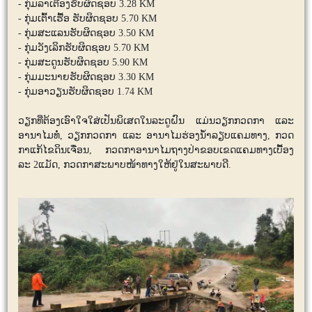
- ກຸ່ມລາເຕືອງຮັບຜິດຊອບ 3.28 KM
- ກຸ່ມເຕົ້າເຮື້ອ ຮັບຜິດຊອບ 5.70 KM
- ກຸ່ມສະແລນຮັບຜິດຊອບ 3.50 KM
- ກຸ່ມວັງເລິກຮັບຜິດຊອບ 5.70 KM
- ກຸ່ມສະດູນຮັບຜິດຊອບ 5.90 KM
- ກຸ່ມມະນາຍຮັບຜິດຊອບ 3.30 KM
- ກຸ່ມອາວຽນຮັບຜິດຊອບ 1.74 KM
ວຽກທີ່ຕ້ອງເອົາໃຈໃສ່ເປັນພິເສດໃນລະດູຝົນ ແມ່ນວຽກກວດກາ ແລະ
ອານາໄມທໍ່, ວຽກກວດກາ ແລະ ອານາໄມຮ່ອງນ້ຳລຽບແຄມທາງ,​ ກວດ
ກາແກ້ໄຂດິນເຈື່ອນ,​ ກວດກາອານາໄມຖາງປ່າຂອບເຂດແຄມທາງເບື້ອງ
ລະ 2ແມັດ, ກວດກາສະພາບໜ້າທາງໃຫ້ຢູ່ໃນສະພາບດີ.