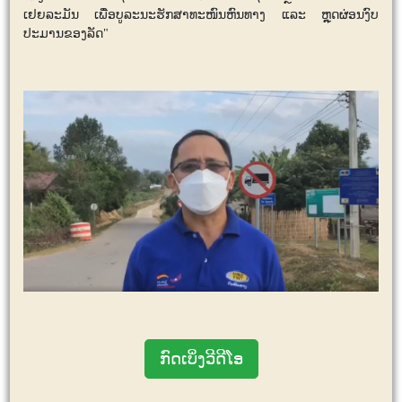
ເຢຍລະມັນ ເພື່ອບູລະນະຮັກສາທະໜົນຫົນທາງ ແລະ ຫຼຸດຜ່ອນງົບ
ປະມານຂອງລັດ"
ກົດເບິ່ງວີດີໂອ