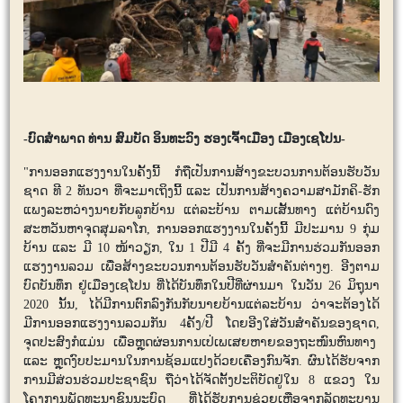
-ບົດສຳພາດ ທ່ານ ສົມບັດ ອິນທະວົງ ຮອງເຈົ້າເມືອງ ເມືອງເຊໂປນ-
"ການອອກແຮງງານໃນຄັ້ງນີ້ ກໍຖືເປັນການສ້າງຂະບວນການຕ້ອນຮັບວັນ
ຊາດ ທີ 2 ທັນວາ ທີ່ຈະມາເຖິງນີ້ ແລະ ເປັນການສ້າງຄວາມສາມັກຄິ-ຮັກ
ແພງລະຫວ່າງນາຍກັບລູກບ້ານ ແຕ່ລະບ້ານ ຕາມເສັ້ນທາງ ແຕ່ບ້ານດົງ
ສະຫວັນຫາຈຸດສຸມລາໂກ, ການອອກແຮງງານໃນຄັ້ງນີ້ ມີປະມານ 9 ກຸ່ມ
ບ້ານ ແລະ ມີ 10 ໜ້າວຽກ, ໃນ 1 ປີມີ 4 ຄັ້ງ ທີ່ຈະມີການຮ່ວມກັນອອກ
ແຮງງານລວມ ເພື່ອສ້າງຂະບວນການຕ້ອນຮັບວັນສໍາຄັນຕ່າງໆ. ອີງຕາມ
ບົດບັນທຶກ ຢູ່ເມືອງເຊໂປນ ທີ່ໄດ້ບັນທຶກໃນປີທີ່ຜ່ານມາ ໃນວັນ 26 ມິຖຸນາ
2020 ນັ້ນ, ໄດ້ມີການຕົກລົງກັນກັບນາຍບ້ານແຕ່ລະບ້ານ ວ່າຈະຕ້ອງໄດ້
ມີການອອກແຮງງານລວມກັນ 4ຄັ້ງ/ປີ ໂດຍອີງໃສ່ວັນສຳຄັນຂອງຊາດ,
ຈຸດປະສົງກໍແມ່ນ ເພື່ອຫຼຸດຜ່ອນການເປ່ເພເສຍຫາຍຂອງຖະໜົນຫົນທາງ
ແລະ ຫຼຸດງົບປະມານໃນການຊ້ອມແປງດ້ວຍເຄື່ອງກົນຈັກ. ຜົນໄດ້ຮັບຈາກ
ການມີສ່ວນຮ່ວມປະຊາຊົນ ຖືວ່າໄດ້ຈັດຕັ້ງປະຕິບັດຢູ່ໃນ 8 ແຂວງ ໃນ
ໂຄງການພັດທະນາຊົນນະບົດ ທີ່ໄດ້ຮັບການຊ່ວຍເຫຼືອຈາກລັດທະບານ