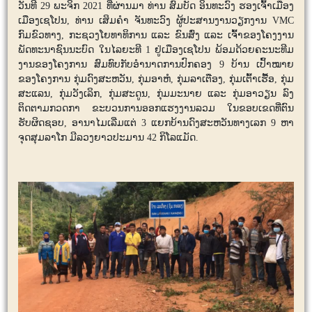
ວັນທີ 29 ພະຈິກ 2021 ທີ່ຜ່ານມາ ທ່ານ ສົມບັດ ອິນທະວົງ ຮອງເຈົ້າເມືອງ
ເມືອງເຊໂປນ,​ ທ່ານ ເສິມຄໍາ ຈັນທະວົງ ຜູ້ປະສານງານວຽກງານ VMC
ກົມຂົວທາງ, ກະຊວງໂຍທາທິການ ແລະ ຂົນສົ່ງ ແລະ ເຈົ້າຂອງໂຄງງານ
ພັດທະນາຊົນນະບົດ ໃນໄລຍະທີ 1 ຢູ່ເມືອງເຊໂປນ ພ້ອມດ້ວຍຄະນະທີມ
ງານຂອງໂຄງການ ສົມທົບກັບອໍານາດການປົກຄອງ 9 ບ້ານ ເປົ້າໝາຍ
ຂອງໂຄງການ ກຸ່ມດົງສະຫວັນ, ກຸ່ມອາຫໍ, ກຸ່ມລາເຕືອງ, ກຸ່ມເຕົ້າເຮື້ອ, ກຸ່ມ
ສະແລນ, ກຸ່ມວັງເລິກ, ກຸ່ມສະດູນ, ກຸ່ມມະນາຍ ແລະ ກຸ່ມອາວຽນ ລົງ
ຕິດຕາມກວດກາ ຂະບວນການອອກແຮງງານລວມ ໃນຂອບເຂດທີ່ຕົນ
ຮັບຜິດຊອບ, ອານາໄມເລີ່ມແຕ່ 3 ແຍກບ້ານດົງສະຫວັນທາງເລກ 9 ຫາ
ຈຸດສຸມລາໂກ ມີລວງຍາວປະມານ 42 ກິໂລແມັດ.