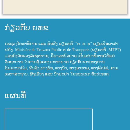
ກ່ຽວກັບ ຍທຂ
ກະຊວງໂຍທາທິການ ແລະ ຂົນສົ່ງ ຂຽນຫຍໍ້: “ຍ. ທ. ຂ” ຂຽນເປັນພາສາ
ຝຣັ່ງ: Ministère de Travaux Public et de Transports (ຂຽນຫຍໍ້: MTPT)
ແມ່ນກົງຈັກຂອງລັດຖະບານ, ມີພາລະບົດບາດ ເປັນເສນາທິການໃຫ້ແກ່
ລັດຖະບານ ໃນການຄຸ້ມຄອງມະຫາພາກ ກ່ຽວກັບຂະແໜງການ
ຄົມມະນາຄົມ, ຂົນສົ່ງ ທາງບົກ, ທາງນ້ຳ, ທາງອາກາດ, ທາງລົດໄຟ, ການ
ເຄຫາສະຖານ, ຜັງເມືອງ ແລະ ນ້ຳປະປາ ໃນຂອບເຂດ ທົ່ວປະເທດ.
ແຜນທີ່