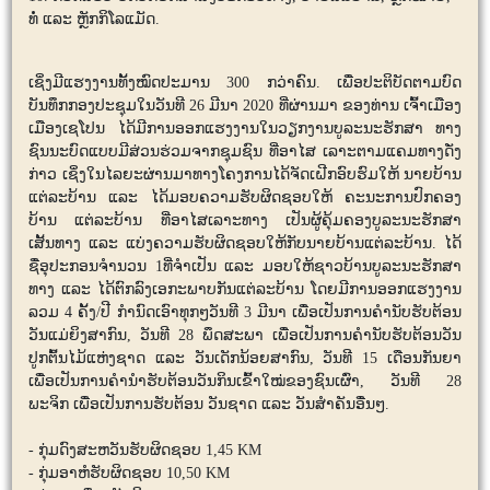
ທໍ່ ແລະ ຫຼັກກິໂລແມັດ.
ເຊິ່ງມີແຮງງານທັ້ງໝົດປະມານ 300 ກວ່າຄົນ.​ ເພື່ອປະຕິບັດຕາມບົດ
ບັນທຶກກອງປະຊຸມໃນວັນທີ 26 ມີນາ 2020 ທີ່ຜ່ານມາ ຂອງທ່ານ ເຈົ້າເມືອງ
ເມືອງເຊໂປນ ໄດ້ມີການອອກແຮງງານໃນວຽກງານບູລະນະຮັກສາ ທາງ
ຊົນນະບົດແບບມີສ່ວນຮ່ວມຈາກຊຸມຊົນ ທີ່ອາໄສ ເລາະຕາມແຄມທາງດັ່ງ
ກ່າວ ເຊິ່ງໃນໄລຍະຜ່ານມາທາງໂຄງການໄດ້ຈັດເຝີກອົບຮົມໃຫ້ ນາຍບ້ານ
ແຕ່ລະບ້ານ ແລະ ໄດ້ມອບຄວາມຮັບຜິດຊອບໃຫ້ ຄະນະການປົກຄອງ
ບ້ານ ແຕ່ລະບ້ານ ທີ່ອາໄສເລາະທາງ ເປັນຜູ້ຄຸ້ມຄອງບູລະນະຮັກສາ
ເສັ້ນທາງ ແລະ ແບ່ງຄວາມຮັບຜິດຊອບໃຫ້ກັບນາຍບ້ານແຕ່ລະບ້ານ. ໄດ້
ຊື່ອຸປະກອນຈໍານວນ 1​ທີ່ຈຳເປັນ ແລະ ມອບໃຫ້ຊາວບ້ານບູລະນະຮັກສາ
ທາງ ແລະ ໄດ້ຕົກລົງເອກະພາບກັນແຕ່ລະບ້ານ ໂດຍມີການອອກແຮງງານ
ລວມ 4 ຄັ້ງ/ປີ ກຳນົດເອົາທຸກໆວັນທີ 3 ມີນາ ເພື່ອເປັນການຄໍານັບຮັບຕ້ອນ
ວັນແມ່ຍິງສາກົນ,​ ວັນທີ 28 ພຶດສະພາ ເພື່ອເປັນການຄໍານັບຮັບຕ້ອນວັນ
ປູກຕົ້ນໄມ້ແຫ່ງຊາດ ແລະ ວັນເດັກນ້ອຍສາກົນ,​ ວັນທີ 15 ເດືອນກັນຍາ
ເພື່ອເປັນການຄຳນຳຮັບຕ້ອນວັນກິນເຂົ້າໃໝ່ຂອງຊົນເຜົ່າ,​ ວັນທີ 28
ພະຈິກ ເພື່ອເປັນການຮັບຕ້ອນ ວັນຊາດ ແລະ ວັນສໍາຄັນອື່ນໆ.
- ກຸ່ມດົງສະຫວັນຮັບຜິດຊອບ 1,45 KM
- ກຸ່ມອາຫໍຮັບຜິດຊອບ 10,50 KM