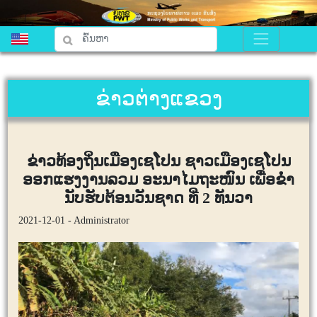
ຂ່າວຕ່າງແຂວງ
ຂ່າວທ້ອງຖິ່ນເມືອງເຊໂປນ ຊາວເມືອງເຊໂປນ
ອອກແຮງງານລວມ ອະນາໄມຖະໜົນ ເພື່ອຂໍ່າ
ນັບຮັບຕ້ອນວັນຊາດ ທີ່ 2 ທັນວາ
2021-12-01 - Administrator