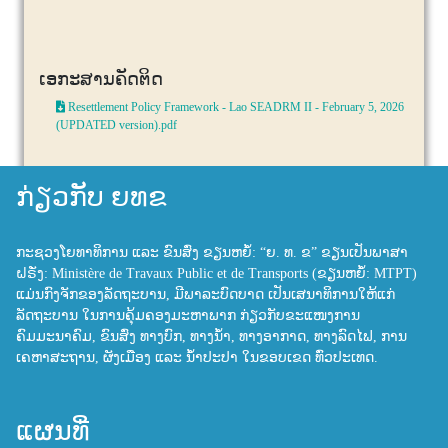
ເອກະສານຄັດຕິດ
Resettlement Policy Framework - Lao SEADRM II - February 5, 2026
(UPDATED version).pdf
ກ່ຽວກັບ ຍທຂ
ກະຊວງໂຍທາທິການ ແລະ ຂົນສົ່ງ ຂຽນຫຍໍ້: “ຍ. ທ. ຂ” ຂຽນເປັນພາສາ
ຝຣັ່ງ: Ministère de Travaux Public et de Transports (ຂຽນຫຍໍ້: MTPT)
ແມ່ນກົງຈັກຂອງລັດຖະບານ, ມີພາລະບົດບາດ ເປັນເສນາທິການໃຫ້ແກ່
ລັດຖະບານ ໃນການຄຸ້ມຄອງມະຫາພາກ ກ່ຽວກັບຂະແໜງການ
ຄົມມະນາຄົມ, ຂົນສົ່ງ ທາງບົກ, ທາງນ້ຳ, ທາງອາກາດ, ທາງລົດໄຟ, ການ
ເຄຫາສະຖານ, ຜັງເມືອງ ແລະ ນ້ຳປະປາ ໃນຂອບເຂດ ທົ່ວປະເທດ.
ແຜນທີ່