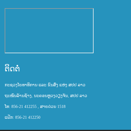
ຕິດຕໍ່
ກະຊວງໂຍທາທິການ ແລະ ຂົນສົ່ງ ແຫ່ງ ສປປ ລາວ
ຖະໜົນລ້ານຊ້າງ, ນະຄອນຫຼວງວຽງຈັນ, ສປປ ລາວ
ໂທ: 856-21 412255 , ສາຍດ່ວນ 1518
ແຟັກ: 856-21 412250