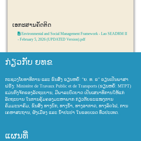
ເອກະສານຄັດຕິດ
Environmental and Social Management Framework - Lao SEADRM II
- February 5, 2026 (UPDATED Version).pdf
ກ່ຽວກັບ ຍທຂ
ກະຊວງໂຍທາທິການ ແລະ ຂົນສົ່ງ ຂຽນຫຍໍ້: “ຍ. ທ. ຂ” ຂຽນເປັນພາສາ
ຝຣັ່ງ: Ministère de Travaux Public et de Transports (ຂຽນຫຍໍ້: MTPT)
ແມ່ນກົງຈັກຂອງລັດຖະບານ, ມີພາລະບົດບາດ ເປັນເສນາທິການໃຫ້ແກ່
ລັດຖະບານ ໃນການຄຸ້ມຄອງມະຫາພາກ ກ່ຽວກັບຂະແໜງການ
ຄົມມະນາຄົມ, ຂົນສົ່ງ ທາງບົກ, ທາງນ້ຳ, ທາງອາກາດ, ທາງລົດໄຟ, ການ
ເຄຫາສະຖານ, ຜັງເມືອງ ແລະ ນ້ຳປະປາ ໃນຂອບເຂດ ທົ່ວປະເທດ.
ແຜນທີ່