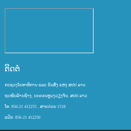
ຕິດຕໍ່
ກະຊວງໂຍທາທິການ ແລະ ຂົນສົ່ງ ແຫ່ງ ສປປ ລາວ
ຖະໜົນລ້ານຊ້າງ, ນະຄອນຫຼວງວຽງຈັນ, ສປປ ລາວ
ໂທ: 856-21 412255 , ສາຍດ່ວນ 1518
ແຟັກ: 856-21 412250