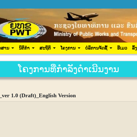
ປະຊາຊົນ
ຂ່າວສານ
ນິຕິກຳ
ສະຖິຕິ
ໂຄງການ
ເຂົ້າສູ
ວສານ
ນິຕິກຳ
ສະຖິຕິ
ໂຄງການ
ບໍລິການຈັດຊື້
ອີເມວ
ລິ້
ໂຄງການທີ່ກຳລັງດຳເນີນງານ
ver 1.0 (Draft)_English Version