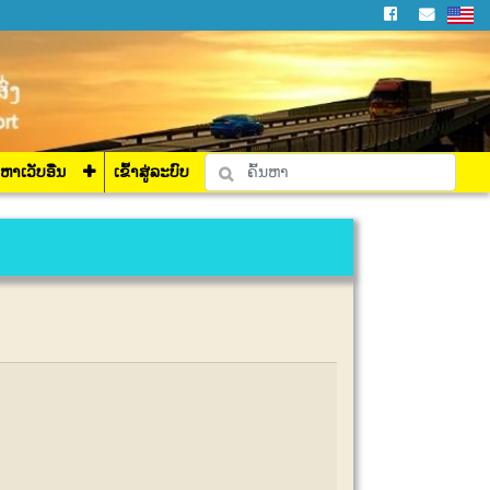
່ລະບົບ
ງຫາເວັບອື່ນ
ເຂົ້າສູ່ລະບົບ