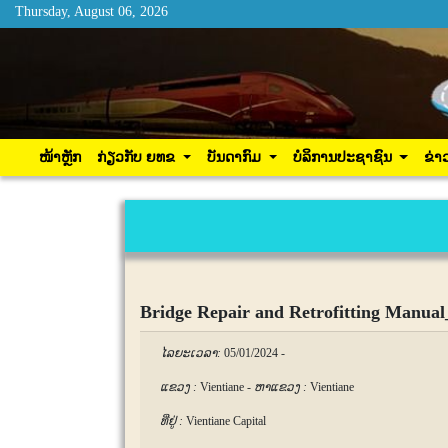
Thursday, August 06, 2026
Thursday, August 06, 2026
ໜ້າຫຼັກ
ກ່ຽວກັບ ຍທຂ
ບັນດາກົມ
ບໍລິການ
ໜ້າຫຼັກ
ກ່ຽວກັບ ຍທຂ
ບັນດາກົມ
ບໍລິການປະຊາຊົນ
ຂ່າ
Bridge Repair and Retrofitting Manual_
ໄລຍະເວລາ:
05/01/2024
-
ແຂວງ :
Vientiane
-
ຫາແຂວງ :
Vientiane
ທີ່ຢູ່ :
Vientiane Capital