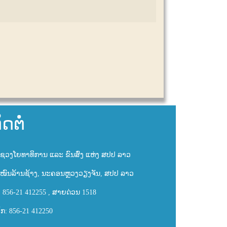
ິດຕໍ່
ຊວງໂຍທາທິການ ແລະ ຂົນສົ່ງ ແຫ່ງ ສປປ ລາວ
ໜົນລ້ານຊ້າງ, ນະຄອນຫຼວງວຽງຈັນ, ສປປ ລາວ
: 856-21 412255 , ສາຍດ່ວນ 1518
ັກ: 856-21 412250