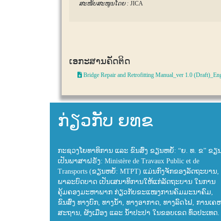
ສະໜັບສະໜູນໂດຍ :
JICA
ເອກະສານຄັດຕິດ
Bridge Repair and Retrofitting Manual_ver 1.0 (Draft)_En
ກ່ຽວກັບ ຍທຂ
ກະຊວງໂຍທາທິການ ແລະ ຂົນສົ່ງ ຂຽນຫຍໍ້: “ຍ. ທ. ຂ” ຂຽ
ເປັນພາສາຝຣັ່ງ: Ministère de Travaux Public et de
Transports (ຂຽນຫຍໍ້: MTPT) ແມ່ນກົງຈັກຂອງລັດຖະບານ, 
ພາລະບົດບາດ ເປັນເສນາທິການໃຫ້ແກ່ລັດຖະບານ ໃນການ
ຄຸ້ມຄອງມະຫາພາກ ກ່ຽວກັບຂະແໜງການຄົມມະນາຄົມ,
ຂົນສົ່ງ ທາງບົກ, ທາງນ້ຳ, ທາງອາກາດ, ທາງລົດໄຟ, ການເຄ
ສະຖານ, ຜັງເມືອງ ແລະ ນ້ຳປະປາ ໃນຂອບເຂດ ທົ່ວປະເທດ.