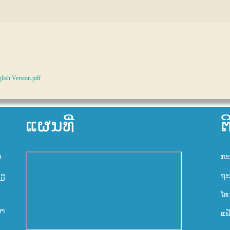
glish Version.pdf
ແຜນທີ່
ຕ
ນ
ກະ
ຖະ
ມີ
ໂທ
ຫາ
ແຟ