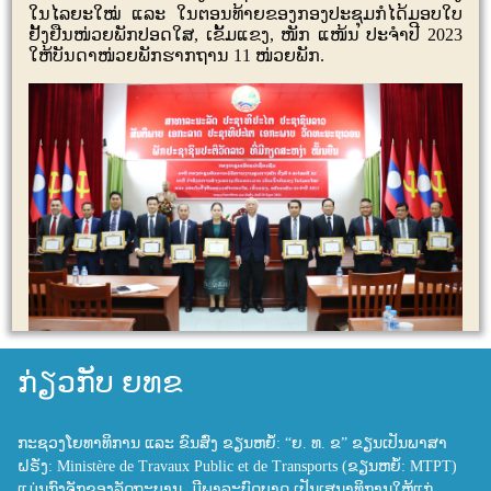
ໃນໄລຍະໃໝ່ ແລະ ໃນຕອນທ້າຍຂອງກອງປະຊຸມກໍໄດ້ມອບໃບ
ຢັ້ງຢືນໜ່ວຍພັກປອດໃສ
,
ເຂັ້ມແຂງ
,
ໜັກ ແໜ້ນ ປະຈຳປີ
2023
ໃຫ້ບັນດາໜ່ວຍພັກຮາກຖານ 11 ໜ່ວຍພັກ.
ກ່ຽວກັບ ຍທຂ
ກະຊວງໂຍທາທິການ ແລະ ຂົນສົ່ງ ຂຽນຫຍໍ້: “ຍ. ທ. ຂ” ຂຽນເປັນພາສາ
ຝຣັ່ງ: Ministère de Travaux Public et de Transports (ຂຽນຫຍໍ້: MTPT)
ແມ່ນກົງຈັກຂອງລັດຖະບານ, ມີພາລະບົດບາດ ເປັນເສນາທິການໃຫ້ແກ່