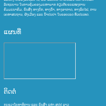
ລັດຖະບານ ໃນການຄຸ້ມຄອງມະຫາພາກ ກ່ຽວກັບຂະແໜງການ
ຄົມມະນາຄົມ, ຂົນສົ່ງ ທາງບົກ, ທາງນ້ຳ, ທາງອາກາດ, ທາງລົດໄຟ, ການ
ເຄຫາສະຖານ, ຜັງເມືອງ ແລະ ນ້ຳປະປາ ໃນຂອບເຂດ ທົ່ວປະເທດ.
ແຜນທີ່
ຕິດຕໍ່
ກະຊວງໂຍທາທິການ ແລະ ຂົນສົ່ງ ແຫ່ງ ສປປ ລາວ