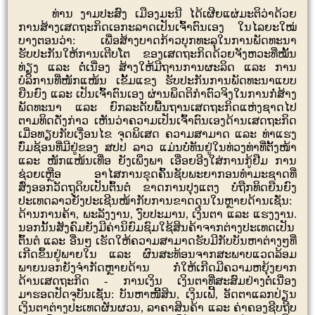
ທ່ານ ງາມປະສົງ ເມືອງມະນີ ໄດ້ເຜີຍແຜ່ມະຕິວ່າດ້ວຍ
ການສ້າງເສດຖະກິດເອກະລາດເປັນເຈົ້າຕົນເອງ ໃນໄລຍະໃໝ່
ບາງຕອນວ່າ: ເພື່ອສ້າງບາດກ້າວບຸກທະລຸໃນການພັດທະນາ
ຮັບປະກັນໃຫ້ການເຕີບໂຕ ຂອງເສດຖະກິດດ້ວຍຈັງຫວະທີ່ໝັ້ນ
ທ່ຽງ ແລະ ຕໍ່ເນື່ອງ ສ້າງໃຫ້ມີຖານການຜະລິດ ແລະ ການ
ບໍລິການທີ່ໜັກແໜ້ນ ເຂັ້ມແຂງ ຮັບປະກັນການພັດທະນາແບບ
ຍືນຍົງ ແລະ ເປັນເຈົ້າຕົນເອງ ຜ່ານພຶດຕິກຳຕົວຈິງໃນການກໍ່ສ້າງ
ພັດທະນາ ແລະ ຍົກລະດັບພື້ນຖານເສດຖະກິດແຫ່ງຊາດໄປ
ຕາມທິດດັ່ງກ່າວ ເຫັນວ່າຄວາມເປັນເຈົ້າຕົນເອງດ້ານເສດຖະກິດ
ເມື່ອທຽບກັບເງື່ອນໄຂ ຈຸດພິເສດ ຄວາມສາມາດ ແລະ ທ່າແຮງ
ບົ່ມຊ້ອນທີ່ມີຢູ່ຂອງ ສປປ ລາວ ແມ່ນບໍ່ທັນຢູ່ໃນທ່ວງທ່າທີ່ຕັ້ງໜ້າ
ແລະ ໜັກແໜ້ນເທື່ອ ຍັງເພິ່ງພາ ເອື່ອຍອີງໃສ່ການກູ້ຢືມ ການ
ຊ່ວຍເຫຼືອ ອາໄສການຂຸດຄົ້ນຊັບພະຍາກອນທໍາມະຊາດທີ່
ສົ່ງອອກວັດຖຸດິບເປັນຕົ້ນຕໍ ຂາດການປຸງແຕງ ບໍ່ຖືກທິດຍືນຍົງ
ປະເທດລາວຍັງປະເຊີນໜ້າກັບການຂາດດຸນໃນຫຼາຍດ້ານເຊັ່ນ:
ດ້ານການຄ້າ
,
ພະລັງງານ
,
ງົບປະມານ
,
ເງິນຕາ ແລະ ແຮງງານ.
ນອກນັ້ນສັງຄົມຍັງມີຄ່ານິຍົມຊົມໃຊ້ສິນຄ້າຈາກຕ່າງປະເທດເປັນ
ຕົ້ນຕໍ ແລະ ອື່ນໆ ເຮັດໃຫ້ຄວາມສາມາດຮັບມີກັບບັນຫາຕ່າງໆທີ່
ເກີດຂຶ້ນຢູ່ພາຍໃນ ແລະ ຜົນສະທ້ອນຈາກສະພາບແວດລ້ອມ
ພາຍນອກຍັງຈຳກັດຫຼາຍດ້ານ ກໍ່ໃຫ້ເກີດມີຄວາມຫຍຸ້ງຍາກ
ດ້ານເສດຖະກິດ - ການເງິນ ເງິນຕາທີ່ສະສົມຢ່າງຕໍ່ເນື່ອງ
ມາຮອດປັດຈຸບັນເຊັ່ນ: ບັນຫາໜີ້ສິນ
,
ເງິນເຟີ້
,
ອັດຕາແລກປ່ຽນ
ເງິນຕາຕ່າງປະເທດຜັນຜວນ
,
ລາຄາສິນຄ້າ ແລະ ຄ່າຄອງຊີບຖີບ