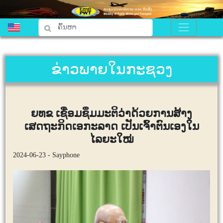
ຂ່າວພາຍໃນກະຊວງ
ຍທຂ ເຊື່ອມຊຶມມະຕິວ່າດ້ວຍການສ້າງ
ເສດຖະກິດເອກະລາດ ເປັນເຈົ້າຕົນເອງໃນ
ໄລຍະໃໝ່
2024-06-23 - Sayphone