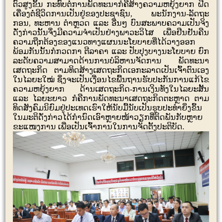
ຕົວສູງຂຶ້ນ ກະທົບຕໍ່ການພັດທະນາກໍຄືສ້າງຄວາມຫຍຸ້ງຍາກ ຝືດ
ເຄື່ອງຕໍ່ຊີວິດການເປັນຢູ່ຂອງປະຊາຊົນ
,
ພະນັກງານ-ລັດຖະ
ກອນ
,
ທະຫານ ຕໍາຫຼວດ ແລະ ອື່ນໆ ບົນສະພາບຄວາມເປັນຈິງ
ດັ່ງກ່າວນັ້ນຈຶ່ງມີຄວາມຈໍາເປັນຢ່າງພາວະວິໄສ ເພື່ອຢືນຢັນຄືນ
ຄວາມຖືກຕ້ອງຂອງແນວທາງແຜນນະໂຍບາຍທີ່ໄດ້ວາງອອກ
ພ້ອມກັນນັ້ນກໍກວດກາ ຕີລາຄາ ແລະ ປັບປຸງບາງນະໂຍບາຍ ຍົກ
ລະດັບຄວາມສາມາດດ້ານການບໍລິຫານຈັດການ ພັດທະນາ
ເສດຖະກິດ ຕາມທິດສ້າງເສດຖະກິດເອກະລາດເປັນເຈົ້າຕົນເອງ
ໃນໄລຍະໃໝ່ ຊຶ່ງຈະເປັນເງື່ອນໄຂພື້ນຖານຮັບປະກັນການແກ້ໄຂ
ຄວາມຫຍຸ້ງຍາກ ດ້ານເສດຖະກິດ-ການເງິນທັງໃນໄລຍະສັ້ນ
ແລະ ໄລຍະຍາວ ກໍຄືການພັດທະນາເສດຖະກິດຕະຫຼາດ ຕາມ
ທິດສັງຄົມນິຍົມຢູ່ປະເທດເຮົາໃຫ້ນັບມື້ນັບເປັນຮູບປະທໍາຍິ່ງຂຶ້ນ
ໃນມະຕິດັ່ງກ່າວໄດ້ກຳນົດເອົາຫຼາຍໜ້າວຽກທີ່ຕິດພັນກັບຫຼາຍ
ຂະແໜງການ ເພື່ອເປັນເຈົ້າການໃນການຈັດຕັ້ງປະຕິບັດ.