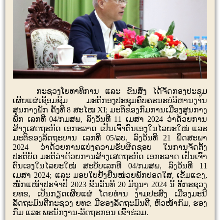
ກະຊວງໂຍທາທິການ ແລະ ຂົນສົ່ງ ໄດ້ຈັດກອງປະຊຸມ
ເຜີຍແຜ່ເຊື່ອມຊຶມ ມະຕິກອງປະຊຸມຄົບຄະນະບໍລິຫານງານ
ສູນກາງພັກ ຄັ້ງທີ
8
ສະໄໝ
XI
;
ມະຕິຂອງກົມການເມືອງສູນກາງ
ພັກ ເລກທີ
04/
ກມສພ
,
ລົງວັນທີ
11
ເມສາ
2024
ວ່າດ້ວຍການ
ສ້າງເສດຖະກິດ ເອກະລາດ ເປັນເຈົ້າຕົນເອງໃນໄລຍະໃໝ່ ແລະ
ມະຕິຂອງລັດຖະບານ ເລກທີ
05/
ລບ
,
ລົງວັນທີ
21
ພຶດສະພາ
2024
ວ່າດ້ວຍການແບ່ງຄວາມຮັບຜິດຊອບ ໃນການຈັດຕັ້ງ
ປະຕິບັດ
ມະຕິວ່າດ້ວຍການສ້າງເສດຖະກິດ ເອກະລາດ ເປັນເຈົ້າ
ຕົນເອງໃນໄລຍະໃໝ່ ສະບັບເລກທີ
04/
ກມສພ
,
ລົງວັນທີ
11
ເມສາ
2024
; ແລະ ມອບໃບຢັ້ງຢືນໜ່ວຍພັກປອດໃສ
,
ເຂັ້ມແຂງ
,
ໜັກແໜ້າປະຈຳປີ
2023
ຂຶ້ນວັນທີ
20
ມິຖຸນາ 2024 ນີ້ ທີ່ກະຊວງ
ຍທຂ
,
ເປັນກຽດເຜີຍແຜ່ ໂດຍທ່ານ ງາມປະສົງ ເມືອງມະນີ
ລັດຖະມົນຕີກະຊວງ ຍທຂ ມີຮອງລັດຖະມົນຕີ
,
ຫົວໜ້າກົມ
,
ຮອງ
ກົມ ແລະ ພະນັກງານ-ລັດຖະກອນ ເຂົ້າຮ່ວມ.