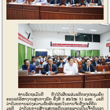
ທ່ານລັດຖະມົນຕີ ຍັງໄດ້ເຜີຍແຜ່ມະຕິກອງປະຊຸມຄົບ
ຄະນະບໍລິຫາງານສູນກາງພັກ ຄັ້ງທີ
8
ສະໄໝ
XI
ແລະ
ມະຕິ
ວ່າດ້ວຍການແບ່ງຄວາມຮັບຜິດຊອບໃນການຈັດຕັ້ງປະຕິບັດ
ມະຕິ ວ່າດ້ວຍການສ້າງເສດຖະກິດເອກະລາດເປັນເຈົ້າຕົນເອງ