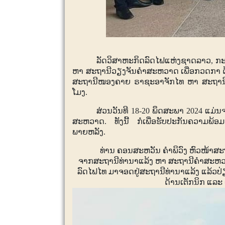
ລັດວິສາຫະກິດລົດໄຟແຫ່ງຊາດລາວ
,
ກະ
ຫາ ສະຖານີວຽງຈັນຄຳສະຫວາດ ເພື່ອກວດກາ ດ້
ສະຖານີໜອງຄາຍ ຣາຊະອາຈັກໄທ ຫາ ສະຖານີ
ໂມງ.
ສ່ວນວັນທີ
18-20
ພຶດສະພາ
2024
ແມ່ນຈ
ສະຫວາດ. ທັງນີ້ ກໍເພື່ອຮັບປະກັນຄວາມພ້ອມຮ
ພາຍຫລັງ.
ທ່ານ ຄອນສະຫວັນ ຄໍາພິວົງ ຫົວໜ້າສະຖາ
ຈາກສະຖານີທ່ານາແລ້ງ ຫາ ສະຖານີຄຳສະຫວາດ ເ
ລົດໄຟໄທ ມາຈອດຢູ່ສະຖານີທ່ານາແລ້ງ ແລ້ວປ່
ດ້ານເຕັກນິກ ແລະ ເ