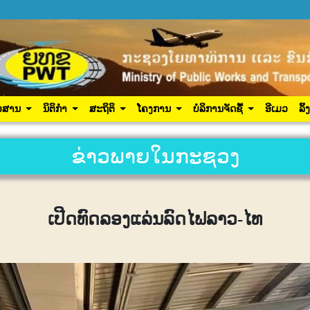
ປະຊາຊົນ
ຂ່າວສານ
ນິຕິກຳ
ສະຖິຕິ
ໂຄງການ
ເຂົ້າສູ
ວສານ
ນິຕິກຳ
ສະຖິຕິ
ໂຄງການ
ບໍລິການຈັດຊື້
ອີເມວ
ລິ້
ຂ່າວພາຍໃນກະຊວງ
ເປີດທົດລອງແລ່ນລົດໄຟລາວ-ໄທ