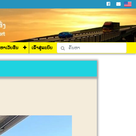
່ລະບົບ
ງຫາເວັບອື່ນ
ເຂົ້າສູ່ລະບົບ