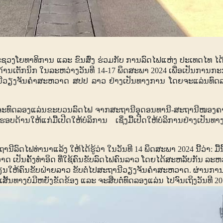
ຊວງໂຍທາທິການ ແລະ ຂົນສົ່ງ ຮ່ວມກັບ ການລົດໄຟແຫ່ງ ປະເທດໄທ ໄດ
ານເຕັກນິກ ໃນລະຫວ່າງວັນທີ
14-17
ພຶດສະພາ
2024
ເພື່ອເປັນການກະ
ວຽງຈັນຄໍາສະຫວາດ ສປປ ລາວ ຢ່າງເປັນທາງການ ໂດຍຈະແລ່ນທົ
ະທົດລອງແລ່ນຂະບວນລົດໄຟ ຈາກສະຖານີອຸດອນທານີ-ສະຖານີໜອງຄາ
ອບດ້ານໃຫ້ແກ່ມື້ເປີດໃຫ້ບໍລິການ ເຊິ່ງມື້ເປີດໃຫ້ບໍລິການຢ່າງເ
ນີລົດໄຟທ່ານາແລ້ງ ໃຫ້ໄດ້ຮູ້ວ່າ ໃນວັນທີ
14
ພຶດສະພາ
2024
ນີ້ວ່າ: ມື້ນ
ປັນຄັ້ງທໍາອິດ ທີ່ໃຊ້ຄົນຂັບລົດໄຟຄົນລາວ ໂດຍໄດ້ສະຫລັບກັນ ລະຫວ່
ຽນໃຫ້ຄົນຂັບຝ່າຍລາວ ຂັບຕໍ່ໄປສະຖານີວຽງຈັນຄຳສະຫວາດ. ຜ່ານການທ
ສັ້ນທາງບໍ່ມີຫຍັງຂັດຂ້ອງ ແລະ ຈະສືບຕໍ່ທົດລອງແລ່ນ ໄປຈົນເຖິງວັນທີ
2