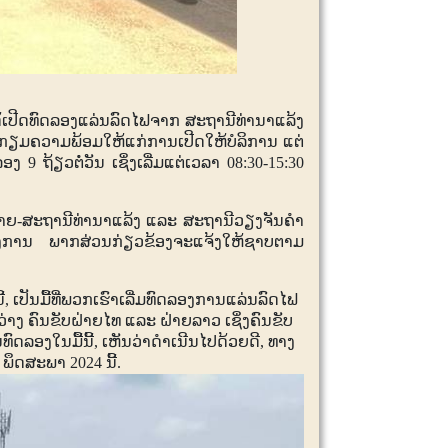
້ເປີດທົດລອງແລ່ນລົດໄຟຈາກ ສະຖານີທ່ານາແລ້ງ
ກຽມຄວາມພ້ອມໃຫ້ແກ່ການເປີດໃຫ້ບໍລິການ ແຕ່
ດລອງ
9
ຖ້ຽວຕໍ່ວັນ ເຊິ່ງເລີ່ມແຕ່ເວລາ
08:30-15:30
ຍ-ສະຖານີທ່ານາແລ້ງ ແລະ ສະຖານີວຽງຈັນຄຳ
ປັນທາງການ ພາກສ່ວນກ່ຽວຂ້ອງຈະແຈ້ງໃຫ້ຊາບຕາມ
ີ້
,
ເປັນມື້ທີ່ພວກເຮົາເລີ່ມທົດລອງການແລ່ນລົດໄຟ
າງ ຄົນຂັບຝ່າຍໄທ ແລະ ຝ່າຍລາວ ເຊິ່ງຄົນຂັບ
ົດລອງໃນມື້ນີ້
,
ເຫັນວ່າດຳເນີນໄປດ້ວຍດີ
,
ທາງ
0
ພຶດສະພາ
2024
ນີ້
.