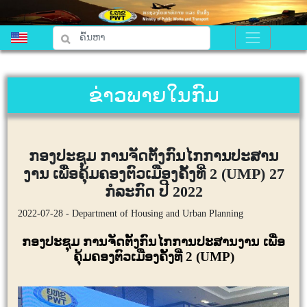
ຂ່າວພາຍໃນກົມ
ກອງປະຊຸມ ການຈັດຕັ້ງກົນໄກການປະສານ
ງານ ເພື່ອຄຸ້ມຄອງຕົວເມືອງຄັ້ງທີ່ 2 (UMP) 27
ກໍລະກົດ ປີ 2022
2022-07-28 - Department of Housing and Urban Planning
ກອງປະຊຸມ ການຈັດຕັ້ງກົນໄກການປະສານງານ ເພື່ອ
ຄຸ້ມຄອງຕົວເມືອງຄັ້ງທີ່
2 (UMP)