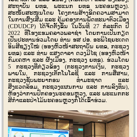
ສະຖາບັນ ຍທຂ
,
ພະແນກ ຍທຂ ນະຄອນຫຼວງ).
ສະໜັບສະໜູນໂດຍ ໂຄງການສ້າງຂີດຄວາມສາມາດ
ໃນການສົ່ງເສີມ ແລະ ຄຸ້ມຄອງການພັດທະນາຕົວເມືອງ
(
CDUDCP)
ໄດ້ຈັດຕັ້ງຂຶ້ນ ໃນວັນທີ
27
ກໍລະກົດ ປີ
2022
ທີ່ໂຮງແຮມຄລາວພລາຊ່າ ໂດຍການເປັນກຽດ
ເປັນປະທານຮ່ວມໂດຍ ທ່ານ ຮສ ປອ. ອະພິໄຊຍະເດດ
ອິນສີຊຽງໃໝ່ (ຮອງຫົວໜ້າສະຖາບັນ ຍທຂ
,
ກະຊວງ
ຍທຂ) ແລະ ທ່ານ ແສງດາລາ ດວງມີໄຊ (ຮອງຫົວໜ້າ
ກົມເຄຫາ ແລະ ຜັງເມືອງ
,
ກະຊວງ ຍທຂ). ຮ່ວມໂດຍ
5
ກະຊວງທີ່ກ່ຽວຂ້ອງ (ກະຊວງການເງິນ
,
ກະຊວງ
ພາຍໃນ
,
ກະຊວງເຕັກໂນໂລຊີ ແລະ ການສື່ສານ
,
ກະຊວງຊັບພະຍາກອນ ທໍາມະຊາດ ແລະ
ສິ່ງແວດລ້ອມ
,
ກະຊວງແຜນການ ແລະ ການລົງທຶນ)
,
ຫ້ອງວ່າການປົກຄອງນະຄອນຫຼວງ
,
ແລະ ພະແນກກະ
ສິກໍາແລະປ່າໄມ້ນະຄອນຫຼວງກໍໄດ້ເຂົ້າຮ່ວມ.