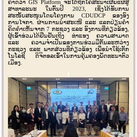
ຄາດວ່າ
GIS Platform
ຈະໄດ້ຖືກໂຄສະນາເຜີຍແຜ່ສູ່
ສາທາລະນະ ໃນຕົ້ນປີ
2023,
ເຊິ່ງໄດ້ຮັບການ
ສະໜັບສະໜູນໂດຍໂຄງການ
CDUDCP
ຂອງອົງ
ການໄຈກາ. ຜ່ານການນຳສະເໜີ ແລະ ແລກປ່ຽນຄໍາ
ຄິດຄໍາເຫັນຈາກ
7
ກະຊວງ ແລະ ອົງການທີ່ກ່ຽວຂ້ອງ
,
ຜູ້ເຂົ້າຮ່ວມໄດ້ຢືນຢັນເຖິງ ທ່າແຮງ ຄວາມສາມາດ
ແລະ ຄວາມຈໍາເປັນຂອງການຮ່ວມມືກັນລະຫວ່າງ
ກະຊວງ ແລະ ພາກສ່ວນທີ່ກ່ຽວຂ້ອງ ເພື່ອນໍາໃຊ້ເຕັກ
ໂນໂລຊີ ດິຈິຕອລເຂົ້າໃນການຄຸ້ມຄອງພັດທະນາຕົວ
ເມືອງ.