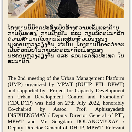
ໂຄງການນີ້ມີຈຸດປະສົງເພື່ອສ້າງຄວາມເຂັ້ມແຂງດ້ານ
ການຄຸ້ມຄອງ
,
ການສົ່ງເສີມ ແລະ ການພັດທະນາຂີດ
ຄວາມສາມາດໃນການພັດທະນາຕົວເມືອງຂອງ
ນະຄອນຫຼວງວຽງຈັນ. ສະນັ້ນ
,
ໂຄງການນີ້ຄາດວ່າຈະ
ເປັນຕົວແບບໃນການພັດທະນາຕົວເມືອງຂອງ
ນະຄອນຫຼວງວຽງຈັນ ແລະ ຂອບເຂດທົ່ວປະເທດ ໃນ
ອະນາຄົດ.
The 2nd meeting of the Urban Management Platform
(UMP) organized by MPWT (DUHP, PTI, DPWT)
and supported by “Project for Capacity Development
on Urban Development Control and Promotion”
(CDUDCP) was held on 27th July 2022, honorably
Co-chaired by Assoc. Prof. Aphisayadeth
INSIXIENGMAY / Deputy Director General of PTI,
MPWT and Mr. Sengdara DOUANGMYXAY /
Deputy Director General of DHUP, MPWT. Relevant