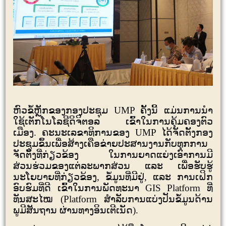
ຫົວຂໍ້ຫຼັກຂອງກອງປະຊຸມ
UMP
ຄັ້ງນີ້ ແມ່ນການນໍາ
ໃຊ້ເຕັກໂນໂລຊີດິຈິຕອລ ເຂົ້າໃນການຄຸ້ມຄອງຕົວ
ເມືອງ. ຄະນະເລຂາທິການຂອງ
UMP
ໄດ້ຈັດຕັ້ງກອງ
ປະຊຸມຂຶ້ນເພື່ອສ້າງເຄືອຂ່າຍປະສານງານກັບທຸກການ
ຈັດຕັ້ງທີ່ກ່ຽວຂ້ອງ ໃນການຍາດແຍ່ງເອົາການມີ
ສ່ວນຮ່ວມຂອງແຕ່ລະພາກສ່ວນ ແລະ ເພື່ອຮັບຮູ້
ນະໂຍບາຍທີ່ກ່ຽວຂ້ອງ
,
ຂໍ້ມູນທີ່ມີຢູ່
,
ແລະ ການເຝິກ
ອົບຮົມທີ່ດີ ເຂົ້າໃນການພັດທະນາ
GIS Platform
ທີ່
ທັນສະໄໝ (
Platform
ສໍາລັບການແບ່ງປັນຂໍ້ມູນດ້ານ
ພູມີສັນຖານ ຜ່ານທາງອິນເຕີເນັດ).