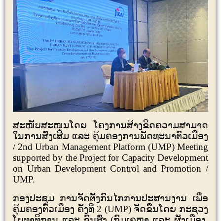
ສະໜັບສະໜູນໂດຍ ໂຄງການສ້າງຂີດຄວາມສາມາດ
ໃນການສົ່ງເສີມ ແລະ ຄຸ້ມຄອງການພັດທະນາຕົວເມືອງ
/
2nd Urban Management Platform (UMP) Meeting
supported by the Project for Capacity Development
on Urban Development Control and Promotion /
UMP
.
ກອງປະຊຸມ ການຈັດຕັ້ງກົນໄກການປະສານງານ ເພື່ອ
ຄຸ້ມຄອງຕົວເມືອງ ຄັ້ງທີ່
2 (UMP)
ຈັດຂື້ນໂດຍ ກະຊວງ
ໂຍທາທິການ ແລະ ຂົນສົ່ງ (ກົມເຄຫາ ແລະ ຜັງເມືອງ
,