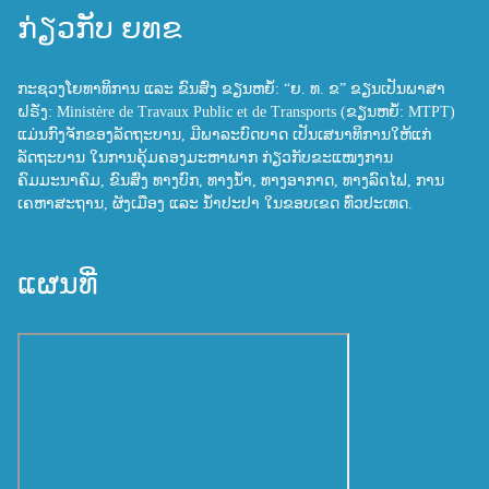
ກ່ຽວກັບ ຍທຂ
ກະຊວງໂຍທາທິການ ແລະ ຂົນສົ່ງ ຂຽນຫຍໍ້: “ຍ. ທ. ຂ” ຂຽນເປັນພາສາ
ຝຣັ່ງ: Ministère de Travaux Public et de Transports (ຂຽນຫຍໍ້: MTPT)
ແມ່ນກົງຈັກຂອງລັດຖະບານ, ມີພາລະບົດບາດ ເປັນເສນາທິການໃຫ້ແກ່
ລັດຖະບານ ໃນການຄຸ້ມຄອງມະຫາພາກ ກ່ຽວກັບຂະແໜງການ
ຄົມມະນາຄົມ, ຂົນສົ່ງ ທາງບົກ, ທາງນ້ຳ, ທາງອາກາດ, ທາງລົດໄຟ, ການ
ເຄຫາສະຖານ, ຜັງເມືອງ ແລະ ນ້ຳປະປາ ໃນຂອບເຂດ ທົ່ວປະເທດ.
ແຜນທີ່