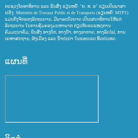
ກະຊວງໂຍທາທິການ ແລະ ຂົນສົ່ງ ຂຽນຫຍໍ້: “ຍ. ທ. ຂ” ຂຽນເປັນພາສາ
ຝຣັ່ງ: Ministère de Travaux Public et de Transports (ຂຽນຫຍໍ້: MTPT)
ແມ່ນກົງຈັກຂອງລັດຖະບານ, ມີພາລະບົດບາດ ເປັນເສນາທິການໃຫ້ແກ່
ລັດຖະບານ ໃນການຄຸ້ມຄອງມະຫາພາກ ກ່ຽວກັບຂະແໜງການ
ຄົມມະນາຄົມ, ຂົນສົ່ງ ທາງບົກ, ທາງນ້ຳ, ທາງອາກາດ, ທາງລົດໄຟ, ການ
ເຄຫາສະຖານ, ຜັງເມືອງ ແລະ ນ້ຳປະປາ ໃນຂອບເຂດ ທົ່ວປະເທດ.
ແຜນທີ່