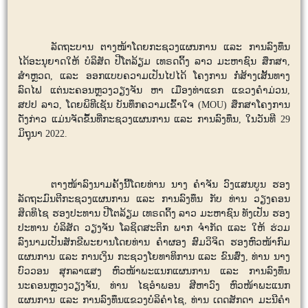
ລັດຖະບານ ຕາງໜ້າໂດຍກະຊວງແຜນການ ແລະ ການລົງທຶນ
ໄດ້ອະນຸຍາດໃຫ້
ບໍລິສັດ ປີໂຕລ້ຽມ ເທຣດດິ້ງ ລາວ ມະຫາຊົນ
ສຶກສາ
,
ສຳຫຼວດ
,
ແລະ ອອກແບບຄວາມເປັນໄປໄດ້ ໂຄງການ ກໍ່ສ້າງເສັ້ນທາງ
ລົດໄຟ ແຕ່ນະຄອນຫຼວງວຽງຈັນ ຫາ ເມືອງທ່າແຂກ ແຂວງຄຳມ່ວນ
,
ສປປ ລາວ
, ໂດຍພິທີເຊັນ
ບັນທຶກຄວາມເຂົ້າໃຈ (
MOU)
ສຶກສາໂຄງການ
ດັ່ງກ່າວ ແມ່ນຈັດຂຶ້ນທີ່ກະຊວງແຜນການ ແລະ ການລົງທຶນ, ໃນວັນທີ 29
ມິຖຸນາ 2022.
ຕາງໜ້າລົງນາມຄັ້ງນີ້ໂດຍທ່ານ ນາງ ຄຳຈັນ ວົງແສນບູນ ຮອງ
ລັດຖະມົນຕີກະຊວງແຜນການ ແລະ ການລົງທຶນ
ກັບ
ທ່ານ ວຽງຄອນ
ສິດທິໄຊ ຮອງປະທານ ປີໂຕລ້ຽມ ເທຣດດິ້ງ ລາວ ມະຫາຊົນ ທັງເປັນ ຮອງ
ປະທານ ບໍລິສັດ
ວຽງຈັນ ໂລຊິດສະຕິກ ພາກ ຈຳກັດ ແລະ ໃຫ້ ຮ່ວມ
ລົງນາມ
ເປັນສັກຂີພະຍານໂດຍ
ທ່ານ ຄຳຜອງ ສົມວິຈິດ ຮອງຫົວໜ້າກົມ
ແຜນການ ແລະ ການເງິນ ກະຊວງໂຍທາທິການ ແລະ ຂົນສົ່ງ, ທ່ານ ນາງ
ບົວວອນ ສຸກລາແສງ ຫົວໜ້າພະແນກແຜນການ ແລະ ການລົງທຶນ
ນະຄອນຫຼວງວຽງຈັນ, ທ່ານ ໄຊອຳພອນ ສີຫາວົງ ຫົວໜ້າພະແນກ
ແຜນການ ແລະ ການລົງທຶນແຂວງບໍລິຄຳໄຊ, ທ່ານ ເດດສັກດາ ມະນີຄຳ