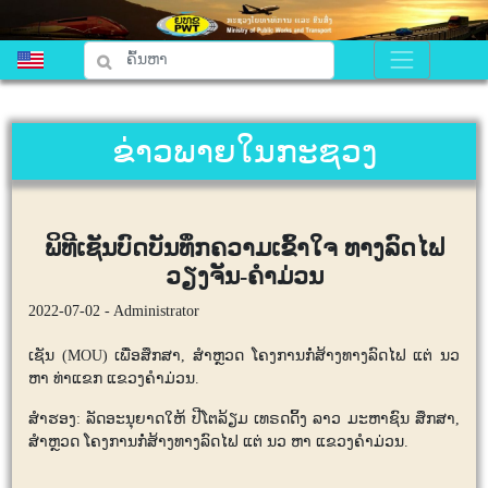
ຂ່າວພາຍໃນກະຊວງ
ພິທີເຊັນບົດບັນທຶກຄວາມເຂົ້າໃຈ ທາງລົດໄຟ
ວຽງຈັນ-ຄຳມ່ວນ
2022-07-02 - Administrator
ເຊັນ (
MOU)
ເພື່ອສຶກສາ
,
ສຳຫຼວດ ໂຄງການກໍ່ສ້າງທາງລົດໄຟ ແຕ່ ນວ
ຫາ ທ່າແຂກ ແຂວງຄຳມ່ວນ.
ສຳຮອງ: ລັດອະນຸຍາດໃຫ້
ປີໂຕລ້ຽມ ເທຣດດິ້ງ ລາວ ມະຫາຊົນ
ສຶກສາ
,
ສຳຫຼວດ ໂຄງການກໍ່ສ້າງທາງລົດໄຟ ແຕ່ ນວ ຫາ ແຂວງຄຳມ່ວນ.