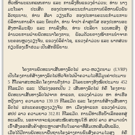
ຫົວໜ້າພະແນກແຜນການ ແລະ ການລົງທຶນແຂວງຄຳມ່ວນ; ທ່ານ ນາງ
ມະໂນລາ ປະເສີດ ຮອງປະທານຄະນະກຳມະການບໍລິຫານພົວພັນ
ລັດຖະບານ, ທ່ານ ສີລາ ວຽງແກ້ວ ຮອງປະທານຄະນະກຳມະການ
ບໍລິຫານການຄ້າ ແລະ ນິຕະກຳ, ທ່ານ ຈຳປາ ຄຳສຸກໃສ ຮອງປະທານອະ
ສັງຫາລິມະຊັບ ແລະ ການລົງທຶນ, ທ່ານ ປະລິຍາ ນວນທະສິງ ຜູ້
ອຳນວຍການຝ່າຍພັດທະນາໂຄງການ,
ພ້ອມດ້ວຍຕາງໜ້າການນຳຈາກ
ນະຄອນຫຼວງວຽງຈັນ, ແຂວງບໍລິຄຳໄຊ, ແຂວງຄຳມ່ວນ ແລະ ພາກສ່ວນ
ກ່ຽວຂ້ອງເຂົ້າຮ່ວມ ເປັນສັກຂີພິຍານ.
ໂຄງການພັດທະນາເສັ້ນທາງລົດໄຟ ລາວ-ຫວຽດນາມ (
LVRP)
ເປັນໂຄງການກໍ່ສ້າງທາງລົດໄຟຫົວຈັກໄຟຟ້າຄວາມໄວທີ່ມີມູນຄ່າປະມານ
5
ຕື້ໂດລາສະຫະລັດ.ໂຄງການດັ່ງກ່າວ ມີໄລຍະທາງທັງໝົດປະມານ
452
ກິໂລແມັດ ແລະ ໄດ້ແບ່ງອອກເປັນ
2
ເສັ້ນທາງລົດໄຟ ກໍຄື ໂຄງການ
ພັດທະນາເສັ້ນທາງລົດໄຟຈາກ ທ່າແຂກ
,
ແຂວງຄຳມ່ວນ ຫາ ທ່າເຮືອ
ຫວຸ້ງອາງ ຄວາມຍາວ
139.19
ກິໂລແມັດ ແລະ ໂຄງການກໍ່ສ້າງເສັ້ນທາງ
ລົດໄຟ ແຕ່ນະຄອນຫຼວງວຽງຈັນ ຫາ ເມືອງທ່າແຂກ ແຂວງຄຳມ່ວນ
,
ສປປ ລາວ ຄວາມຍາວ
312.81
ກິໂລແມັດ. ການມີທ່າເຮືອນໍ້າເລິກອອກສູ່
ທະເລນັ້ນ
,
ນອກຈາກຈະຊ່ວຍສະໜັບສະໜູນໃຫ້ ສປປ ລາວ ສາມາດນຳ
ເຂົ້າສົ່ງອອກສິນຄ້າສູ່ຕະຫຼາດສາກົນໃນລາຄາທີ່ສົມເຫດສົມຜົນແລ້ວ
,
ເມື່ອໄດ້ມີການພັດທະນາພື້ນຖານໂຄງລ່າງການຂົນສົ່ງຄວາມໄວສູງ ກໍຄື