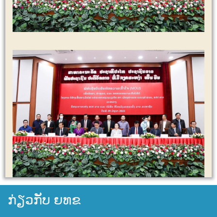
ກ່ຽວກັບ ຍທຂ