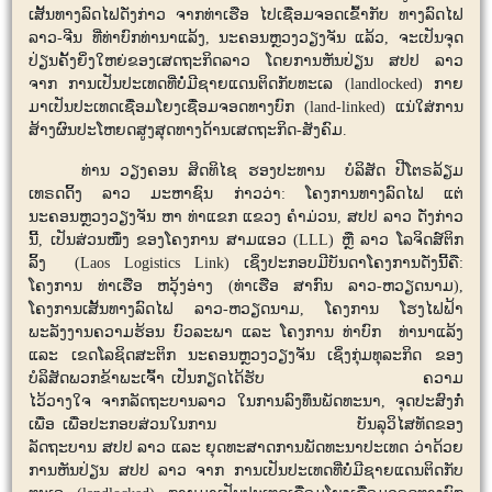
ເສັ້ນທາງລົດໄຟດັ່ງກ່າວ ຈາກທ່າເຮືອ ໄປເຊື່ອມຈອດເຂົ້າກັບ ທາງລົດໄຟ
ລາວ-ຈີນ ທີ່ທ່າບົກທ່ານາແລ້ງ
,
ນະຄອນຫຼວງວຽງຈັນ ແລ້ວ
,
ຈະເປັນຈຸດ
ປ່ຽນຄັ້ງຍິ່ງໃຫຍ່ຂອງເສດຖະກິດລາວ ໂດຍການຫັນປ່ຽນ ສປປ ລາວ
ຈາກ ການເປັນປະເທດທີ່ບໍ່ມີຊາຍແດນຕິດກັບທະເລ
(landlocked)
ກາຍ
ມາເປັນປະເທດເຊື່ອມໂຍງເຊື່ອມຈອດທາງບົກ (
land-linked)
ແນ່ໃສ່ການ
ສ້າງຜົນປະໂຫຍດສູງສຸດທາງດ້ານເສດຖະກິດ-ສັງຄົມ.
ທ່ານ ວຽງຄອນ ສິດທິໄຊ
ຮອງປະທານ ບໍລິສັດ ປີໂຕຣລ້ຽມ
ເທຣດດິ້ງ ລາວ ມະຫາຊົນ ກ່າວວ່າ:
ໂຄງການທາງລົດໄຟ ແຕ່
ນະຄອນຫຼວງວຽງຈັນ ຫາ ທ່າແຂກ ແຂວງ ຄຳມ່ວນ
,
ສປປ ລາວ ດັ່ງກ່າວ
ນີ້,
ເປັນສ່ວນໜຶ່ງ ຂອງໂຄງການ ສາມແອວ (
LLL)
ຫຼື ລາວ ໂລຈິດສ໌ຕິກ
ລິ້ງ (
Laos Logistics Link)
ເຊິ່ງປະກອບມີບັນດາໂຄງການດັ່ງນີ້ຄື:
ໂຄງການ ທ່າເຮືອ ຫວຸ້ງອ່າງ (ທ່າເຮືອ ສາກົນ ລາວ-ຫວຽດນາມ)
,
ໂຄງການເສັ້ນທາງລົດໄຟ ລາວ-ຫວຽດນາມ
,
ໂຄງການ ໂຮງໄຟຟ້າ
ພະລັງງານຄວາມຮ້ອນ ບົວລະພາ ແລະ ໂຄງການ ທ່າບົກ ທ່ານາແລ້ງ
ແລະ ເຂດໂລຊິດສະຕິກ ນະຄອນຫຼວງວຽງຈັນ ເຊິ່ງກຸ່ມທຸລະກິດ ຂອງ
ບໍລິສັດພວກຂ້າພະເຈົ້າ ເປັນກຽດໄດ້ຮັບ ຄວາມ
ໄວ້ວາງໃຈ ຈາກລັດຖະບານລາວ ໃນການລົງທຶນພັດທະນາ, ຈຸດປະສົງກໍ່
ເພື່ອ ເພື່ອປະກອບສ່ວນໃນການ ບັນລຸວິໄສທັດຂອງ
ລັດຖະບານ ສປປ ລາວ ແລະ ຍຸດທະສາດການພັດທະນາປະເທດ ວ່າດ້ວຍ
ການຫັນປ່ຽນ ສປປ ລາວ ຈາກ ການເປັນປະເທດທີ່ບໍ່ມີຊາຍແດນຕິດກັບ