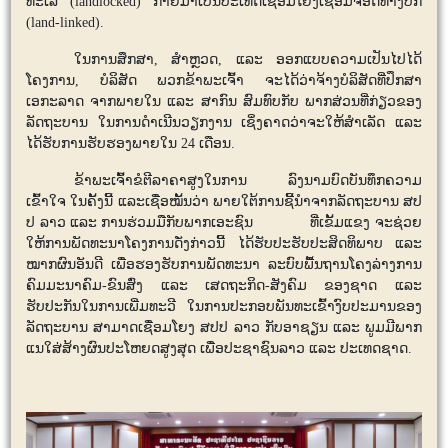
ທະເລ (
landlocked)
ກາຍມາເປັນປະເທດເຊື່ອມໂຍງເຊື່ອມຈອດທາງບົກ
(
land-linked)
.
ໃນການ
ສຶ
ກສາ
,
ສຳຫຼວດ
,
ແລະ ອອກແບບຄວາມເປັນໄປໄດ້
ໂຄງການ, ບໍລິສັດ ພວກຂ້າພະເຈົ້າ ຈະໄດ້ວ່າຈ້າງບໍລິສັດທີ່ປຶກສາ
ເອກະລາດ ຈາກພາຍໃນ ແລະ ສາກົນ ສົມທົບກັບ ພາກສ່ວນທີ່ກ່ຽວຂອງ
ລັດຖະບານ ໃນການດໍາເນີນວຽກງານ ເຊິ່ງຄາດວ່າຈະໃຫ້ສຳເລັດ ແລະ
ໄດ້ຮັບການຮັບຮອງພາຍໃນ 24 ເດືອນ.
ຂ້າພະເຈົ້າຂໍຕີລາຄາສູງໃນການ ລົງນາມບົດບັນທຶກຄວາມ
ເຂົ້າໃຈ ໃນຄັ້ງນີ້
ແລະ
ເຊື່ອ
ໝັ້ນ
ວ່າ ພາຍ
ໃຕ້
ການ
ຊີ້
ນຳ
ຈາກ
ລັດ
ຖະ
ບານ ສ
ປ
ປ ລາວ ແລະ ການ
ຮ່ວມ
ມື
ກັບ
ພາກ
ເອະ
ຊົນ
ທີ່
ເຂັ້ມ
ແຂງ ຈະ
ຊ່ວຍ
ໃຫ້
ການ
ພັດ
ທະ
ນາໂຄງ
ການດັ່ງ
ກ່າວ
ນີ້ ໄດ້
ຮັບ
ປະຮັບ
ປະ
ສິດ
ທິ
ພາບ ແລະ
ໝາກ
ຜົນ
ອັ
ນ
ດີ ເພື່ອ
ຮອງ
ຮັບການພັດທະນາ ລະບົບພື້ນຖານໂຄງລ່າງການ
ຄົມມະນາຄົມ
-
ຂົນສົ່ງ ແລະ ເສດຖະກິດ
-
ສັງຄົມ ຂອງຊາດ ແລະ
ຮັບປະກັນໃນການເພີ່ມທະວີ ໃນການປະກອບພັນທະເຂົ້າງົບປະມານຂອງ
ລັດຖະບານ ສາມາດເຊື່ອມໂຍງ ສປປ ລາວ ກັບອາຊຽນ ແລະ ພູມມີພາກ
ແນໃສ່ສ້າງຜົນປະໂຫຍດສູງສຸດ ເພື່ອປະຊາຊົນລາວ ແລະ ປະເທດຊາດ.