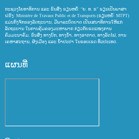
ກະຊວງໂຍທາທິການ ແລະ ຂົນສົ່ງ ຂຽນຫຍໍ້: “ຍ. ທ. ຂ” ຂຽນເປັນພາສາ
ຝຣັ່ງ: Ministère de Travaux Public et de Transports (ຂຽນຫຍໍ້: MTPT)
ແມ່ນກົງຈັກຂອງລັດຖະບານ, ມີພາລະບົດບາດ ເປັນເສນາທິການໃຫ້ແກ່
ລັດຖະບານ ໃນການຄຸ້ມຄອງມະຫາພາກ ກ່ຽວກັບຂະແໜງການ
ຄົມມະນາຄົມ, ຂົນສົ່ງ ທາງບົກ, ທາງນ້ຳ, ທາງອາກາດ, ທາງລົດໄຟ, ການ
ເຄຫາສະຖານ, ຜັງເມືອງ ແລະ ນ້ຳປະປາ ໃນຂອບເຂດ ທົ່ວປະເທດ.
ແຜນທີ່