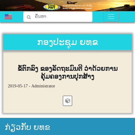
ກອງປະຊຸມ ຍທຂ
ຂໍ້ຕົກລົງ ຂອງລັດຖະມົນຕີ ວ່າດ້ວຍການ
ຄຸ້ມຄອງການປຸກສ້າງ
2019-05-17 - Administrator
ກ່ຽວກັບ ຍທຂ