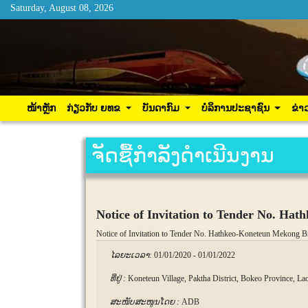
Saturday, August 08, 2026
Saturday, August 08, 2026
ໜ້າຫຼັກ
ກ່ຽວກັບ ຍທຂ
ບັນດາກົມ
ບໍລິການ
ໜ້າຫຼັກ
ກ່ຽວກັບ ຍທຂ
ບັນດາກົມ
ບໍລິການປະຊາຊົນ
ຂ່າ
ຈັດຊື້ກຳລັງດຳເນີນງານ
Notice of Invitation to Tender No. Ha
Notice of Invitation to Tender No. Hathkeo-Koneteun Mekong B
ໄລຍະເວລາ:
01/01/2020
-
01/01/2022
ທີ່ຢູ່ :
Koneteun Village, Paktha District, Bokeo Province, L
ສະໜັບສະໜູນໂດຍ :
ADB