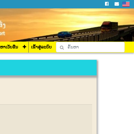
່ລະບົບ
ງຫາເວັບອື່ນ
ເຂົ້າສູ່ລະບົບ