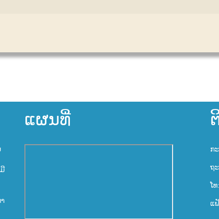
ແຜນທີ່
ຕ
ນ
ກະ
ຖະ
ມີ
ໂທ
ຫາ
ແຟ