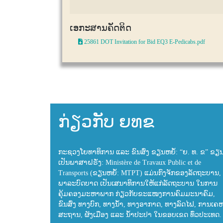
ເອກະສານຄັດຕິດ
25861 DOT Invitation for Bid EQ3 E-Pedicabs.pdf
ກ່ຽວກັບ ຍທຂ
ກະຊວງໂຍທາທິການ ແລະ ຂົນສົ່ງ ຂຽນຫຍໍ້: “ຍ. ທ. ຂ” ຂຽ
ເປັນພາສາຝຣັ່ງ: Ministère de Travaux Public et de
Transports (ຂຽນຫຍໍ້: MTPT) ແມ່ນກົງຈັກຂອງລັດຖະບານ, 
ພາລະບົດບາດ ເປັນເສນາທິການໃຫ້ແກ່ລັດຖະບານ ໃນການ
ຄຸ້ມຄອງມະຫາພາກ ກ່ຽວກັບຂະແໜງການຄົມມະນາຄົມ,
ຂົນສົ່ງ ທາງບົກ, ທາງນ້ຳ, ທາງອາກາດ, ທາງລົດໄຟ, ການເຄ
ສະຖານ, ຜັງເມືອງ ແລະ ນ້ຳປະປາ ໃນຂອບເຂດ ທົ່ວປະເທດ.