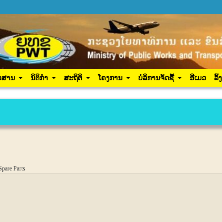
ປະຊາຊົນ
ຂ່າວສານ
ນິຕິກຳ
ສະຖິຕິ
ໂຄງການ
ເຂົ້າສູ
ວສານ
ນິຕິກຳ
ສະຖິຕິ
ໂຄງການ
ບໍລິການຈັດຊື້
ອີເມວ
ລິ້
pare Parts