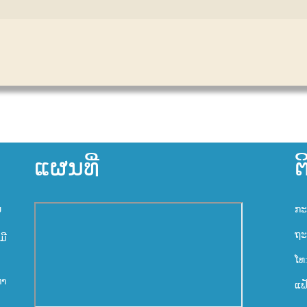
ແຜນທີ່
ຕ
ນ
ກະ
ຖະ
ມີ
ໂທ
ຫາ
ແຟ