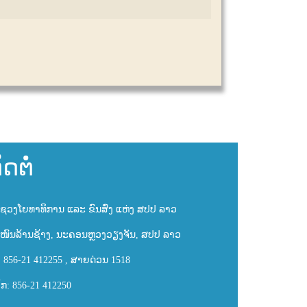
ິດຕໍ່
ຊວງໂຍທາທິການ ແລະ ຂົນສົ່ງ ແຫ່ງ ສປປ ລາວ
ໜົນລ້ານຊ້າງ, ນະຄອນຫຼວງວຽງຈັນ, ສປປ ລາວ
: 856-21 412255 , ສາຍດ່ວນ 1518
ັກ: 856-21 412250