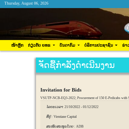
Thursday, August 06, 2026
Thursday, August 06, 2026
ໜ້າຫຼັກ
ກ່ຽວກັບ ຍທຂ
ບັນດາກົມ
ບໍລິການ
ໜ້າຫຼັກ
ກ່ຽວກັບ ຍທຂ
ບັນດາກົມ
ບໍລິການປະຊາຊົນ
ຂ່າ
ຈັດຊື້ກຳລັງດຳເນີນງານ
Invitation for Bids
VSUTP-NCB-EQ3-2022; Procurement of 150 E-Pedicabs with S
ໄລຍະເວລາ:
21/10/2022
-
01/12/2022
ທີ່ຢູ່ :
Vientiane Capital
ສະໜັບສະໜູນໂດຍ :
ADB