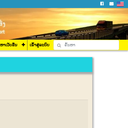
່ລະບົບ
ງຫາເວັບອື່ນ
ເຂົ້າສູ່ລະບົບ