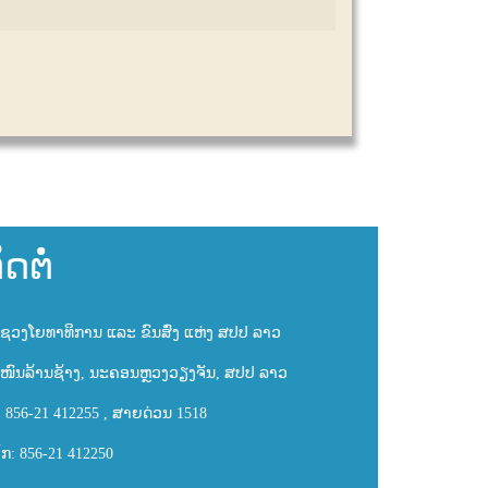
ິດຕໍ່
ຊວງໂຍທາທິການ ແລະ ຂົນສົ່ງ ແຫ່ງ ສປປ ລາວ
ໜົນລ້ານຊ້າງ, ນະຄອນຫຼວງວຽງຈັນ, ສປປ ລາວ
: 856-21 412255 , ສາຍດ່ວນ 1518
ັກ: 856-21 412250