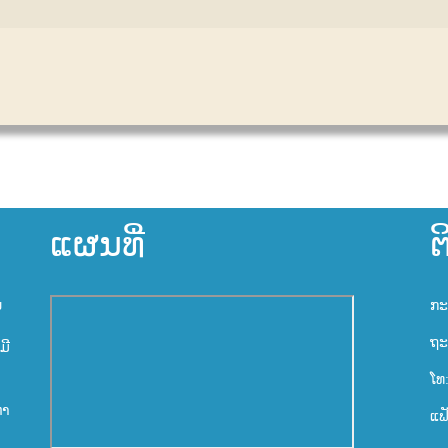
ແຜນທີ່
ຕ
ນ
ກະ
ຖະ
ມີ
ໂທ
ຫາ
ແຟ