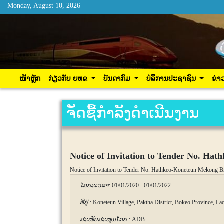
Monday, August 10, 2026
Monday, August 10, 2026
ໜ້າຫຼັກ
ກ່ຽວກັບ ຍທຂ
ບັນດາກົມ
ບໍລິການ
ໜ້າຫຼັກ
ກ່ຽວກັບ ຍທຂ
ບັນດາກົມ
ບໍລິການປະຊາຊົນ
ຂ່າ
ຈັດຊື້ກຳລັງດຳເນີນງານ
Notice of Invitation to Tender No. Ha
Notice of Invitation to Tender No. Hathkeo-Koneteun Mekong B
ໄລຍະເວລາ:
01/01/2020
-
01/01/2022
ທີ່ຢູ່ :
Koneteun Village, Paktha District, Bokeo Province, L
ສະໜັບສະໜູນໂດຍ :
ADB