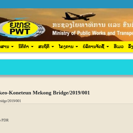
ປະຊາຊົນ
ຂ່າວສານ
ນິຕິກຳ
ສະຖິຕິ
ໂຄງການ
ເຂົ້າສູ
ວສານ
ນິຕິກຳ
ສະຖິຕິ
ໂຄງການ
ບໍລິການຈັດຊື້
ອີເມວ
ລິ້
thkeo-Koneteun Mekong Bridge/2019/001
ridge/2019/001
ao PDR