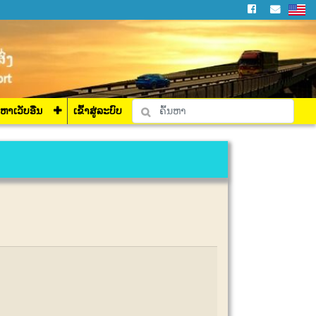
່ລະບົບ
ງຫາເວັບອື່ນ
ເຂົ້າສູ່ລະບົບ