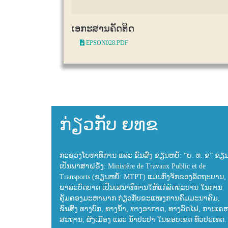
ເອກະສານຄັດຕິດ
EPSON028.PDF
ກ່ຽວກັບ ຍທຂ
ກະຊວງໂຍທາທິການ ແລະ ຂົນສົ່ງ ຂຽນຫຍໍ້: “ຍ. ທ. ຂ” ຂຽ
ເປັນພາສາຝຣັ່ງ: Ministère de Travaux Public et de
Transports (ຂຽນຫຍໍ້: MTPT) ແມ່ນກົງຈັກຂອງລັດຖະບານ, 
ພາລະບົດບາດ ເປັນເສນາທິການໃຫ້ແກ່ລັດຖະບານ ໃນການ
ຄຸ້ມຄອງມະຫາພາກ ກ່ຽວກັບຂະແໜງການຄົມມະນາຄົມ,
ຂົນສົ່ງ ທາງບົກ, ທາງນ້ຳ, ທາງອາກາດ, ທາງລົດໄຟ, ການເຄ
ສະຖານ, ຜັງເມືອງ ແລະ ນ້ຳປະປາ ໃນຂອບເຂດ ທົ່ວປະເທດ.